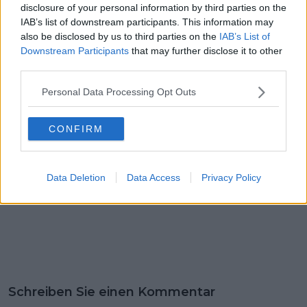
Julian Alaphilippe und
Der nächste Jonas
disclosure of your personal information by third parties on the
Kasper Asgreen
Vingegaard? Der 18-
IAB’s list of downstream participants. This information may
führen Soudal -
jährige Däne Peter
also be disclosed by us to third parties on the
IAB’s List of
Quick-Step bei der E3
Øxenberg Hansen
Downstream Participants
that may further disclose it to other
Saxo Classic 2024 an
bricht den
third parties.
Kletterrekord auf
dem Coll de Rates
Personal Data Processing Opt Outs
CONFIRM
Data Deletion
Data Access
Privacy Policy
Schreiben Sie einen Kommentar