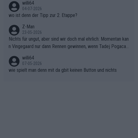
willi64
gibt. Diese Etappe wird sicher als der psychologische Wendep
04-07-2026
unkt dieser Tour in die Geschichte eingehen. Wenn man bei so
wo ist denn der Tipp zur 2. Etappe?
einem harten Aufstieg einmal den Moment verpasst und der K
onkurrentin die "zweite Luft" schenkt, ist der Schaden am Ber
Z-Man
23-05-2026
g kaum noch zu reparieren.Vor uns liegt nun das große Finale R
Nichts für ungut, aber sind wir doch mal ehrlich: Momentan kan
ichtung Nizza. Niewiadoma hat psychologisch Oberwasser, ab
n Vingegaard nur dann Rennen gewinnen, wenn Tadej Pogacar
er SD Worx und Vollering müssen jetzt All-In gehen. (gregman
nicht mitfährt!!!
n)
willi64
07-05-2026
wie spielt man denn mit da gbit keinen Button und nichts