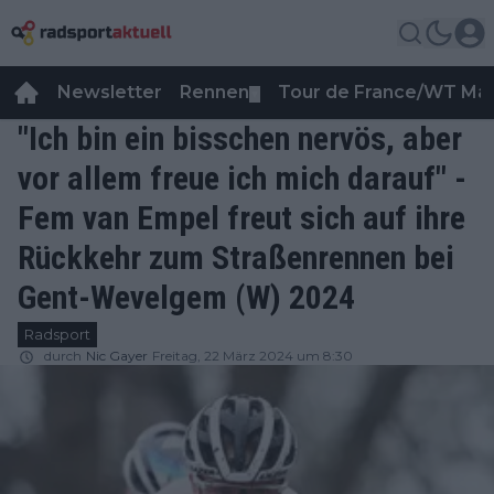
Newsletter
Rennen
Tour de France/WT Ma
▼
"Ich bin ein bisschen nervös, aber
vor allem freue ich mich darauf" -
Fem van Empel freut sich auf ihre
Rückkehr zum Straßenrennen bei
Gent-Wevelgem (W) 2024
Radsport
durch
Nic Gayer
Freitag, 22 März 2024 um 8:30