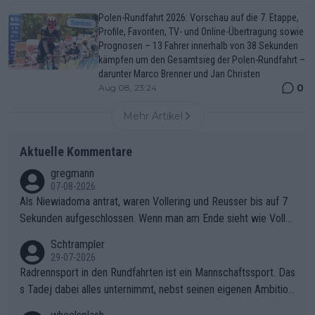
Polen-Rundfahrt 2026: Vorschau auf die 7. Etappe,
Profile, Favoriten, TV- und Online-Übertragung sowie
Prognosen – 13 Fahrer innerhalb von 38 Sekunden
kämpfen um den Gesamtsieg der Polen-Rundfahrt –
darunter Marco Brenner und Jan Christen
0
Aug 08, 23:24
Mehr Artikel
Aktuelle Kommentare
gregmann
07-08-2026
Als Niewiadoma antrat, waren Vollering und Reusser bis auf 7
Sekunden aufgeschlossen. Wenn man am Ende sieht wie Voller
ing Reusser hat stehen lassen, ist es unverständlich, wieso Voll
Schtrampler
ering die 7 Sekunden zu Niewiadoma nicht geschlossen hat un
29-07-2026
d den Abstand hat anwachsen lassen. Ein schwerer taktischer
Radrennsport in den Rundfahrten ist ein Mannschaftssport. Das
Fehler, der den Tour Sieg kosten wird.Diese Beobachtung trifft
s Tadej dabei alles unternimmt, nebst seinen eigenen Ambition
den taktischen Kern dieser dramatischen Etappe perfekt. Die
en, gegenüber seinen Helfern Solidarität zu zeigen und so das