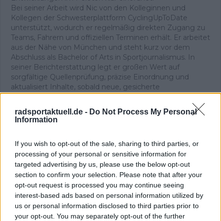
Bei seiner Arbeit wird Nic von den Kolleginnen und
Kollegen der Schwesterplattform CyclingUpToDate
unterstützt, wodurch er regelmäßig direkten Zugang zu
Teams, Fahrern und offiziellen Terminen erhält. Er arbeitet
aus der Nähe von München und steht kurz vor dem
Abschluss als Bachelor of Arts in Sportjournalismus. In
seiner Berichterstattung legt er großen Wert auf
sorgfältige Quellenprüfung, präzise Einordnung und
aktualisiert Inhalte, sobald neue, gesicherte
Informationen vorliegen.
radsportaktuell.de -
Do Not Process My Personal
Beiträge des Autors ansehen
Information
If you wish to opt-out of the sale, sharing to third parties, or
processing of your personal or sensitive information for
targeted advertising by us, please use the below opt-out
section to confirm your selection. Please note that after your
Klatscht
0
opt-out request is processed you may continue seeing
Besucher
0
interest-based ads based on personal information utilized by
us or personal information disclosed to third parties prior to
Vorheriger Artikel
Nächster Artikel
your opt-out. You may separately opt-out of the further