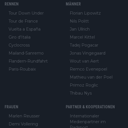
RENNEN
MÄNNER
Tour Down Under
Florian Lipowitz
Tour de France
Nils Politt
Vuelta a España
Jan Ullrich
Giro d'Italia
Marcel Kittel
Cyclocross
Tadej Pogacar
Mailand-Sanremo
Jonas Vingegaard
Flandern-Rundfahrt
Wout van Aert
Paris-Roubaix
Remco Evenepoel
Mathieu van der Poel
Primoz Roglic
Thibau Nys
FRAUEN
PARTNER & KOOPERATIONEN
Marlen Reusser
Internationaler
Medienpartner im
Demi Vollering
Radsport