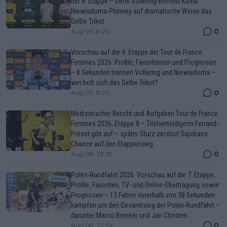
der 8. Etappe – Demi Vollering entreißt Kasia
Niewiadoma-Phinney auf dramatische Weise das
Gelbe Trikot
0
Aug 09, 8:20
Vorschau auf die 9. Etappe der Tour de France
Femmes 2026: Profile, Favoritinnen und Prognosen
– 8 Sekunden trennen Vollering und Niewiadoma –
wer holt sich das Gelbe Trikot?
0
Aug 09, 8:20
Medizinischer Bericht und Aufgaben Tour de France
Femmes 2026, Etappe 8 – Titelverteidigerin Ferrand-
Prévot gibt auf – später Sturz zerstört Squibans
Chance auf den Etappensieg
0
Aug 08, 23:29
Polen-Rundfahrt 2026: Vorschau auf die 7. Etappe,
Profile, Favoriten, TV- und Online-Übertragung sowie
Prognosen – 13 Fahrer innerhalb von 38 Sekunden
kämpfen um den Gesamtsieg der Polen-Rundfahrt –
darunter Marco Brenner und Jan Christen
0
Aug 08, 23:24