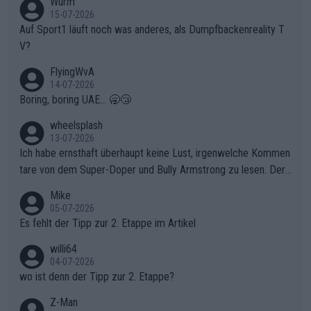
Wurm
15-07-2026
Auf Sport1 läuft noch was anderes, als Dumpfbackenreality T
V?
FlyingWvA
14-07-2026
Boring, boring UAE... 🥱😴
wheelsplash
13-07-2026
Ich habe ernsthaft überhaupt keine Lust, irgenwelche Kommen
tare von dem Super-Doper und Bully Armstrong zu lesen. Der
Typ ist so was von daneben. Er kann seine Meinung haben, abe
Mike
r die gehört nicht in dieses Medium!
05-07-2026
Es fehlt der Tipp zur 2. Etappe im Artikel
willi64
04-07-2026
wo ist denn der Tipp zur 2. Etappe?
Z-Man