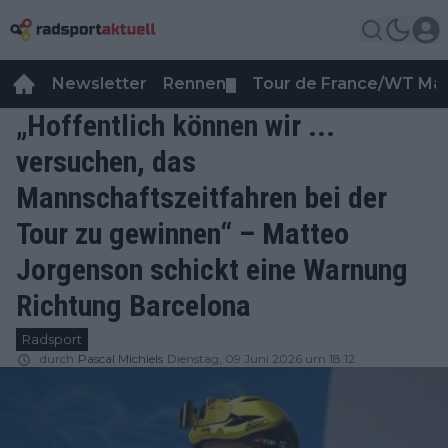
Newsletter
Rennen
Tour de France/WT Ma
▼
„Hoffentlich können wir ...
versuchen, das
Mannschaftszeitfahren bei der
Tour zu gewinnen“ – Matteo
Jorgenson schickt eine Warnung
Richtung Barcelona
Radsport
durch
Pascal Michiels
Dienstag, 09 Juni 2026 um 18:12