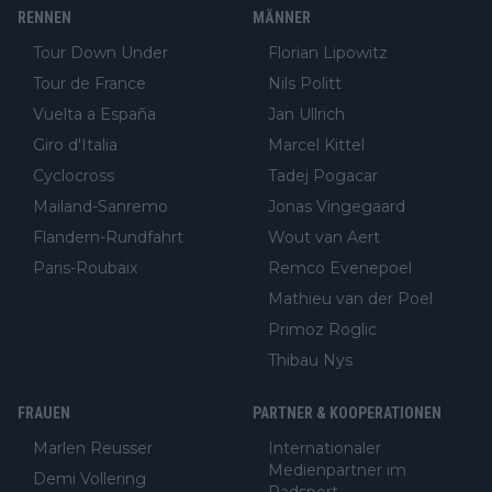
RENNEN
MÄNNER
Tour Down Under
Florian Lipowitz
Tour de France
Nils Politt
Vuelta a España
Jan Ullrich
Giro d'Italia
Marcel Kittel
Cyclocross
Tadej Pogacar
Mailand-Sanremo
Jonas Vingegaard
Flandern-Rundfahrt
Wout van Aert
Paris-Roubaix
Remco Evenepoel
Mathieu van der Poel
Primoz Roglic
Thibau Nys
FRAUEN
PARTNER & KOOPERATIONEN
Marlen Reusser
Internationaler
Medienpartner im
Demi Vollering