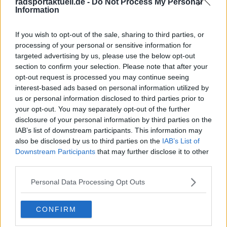
radsportaktuell.de -
Do Not Process My Personal
Jetzt kostenlos den RadsportAktuell-
Information
Newsletter abonnieren!
Nachdem du auf „Abonnieren“ geklickt hast,
If you wish to opt-out of the sale, sharing to third parties, or
erhältst du sofort eine E-Mail von uns. Bei
processing of your personal or sensitive information for
einigen Lesern landet diese im Spam-
targeted advertising by us, please use the below opt-out
Ordner – überprüfe ihn daher bitte ebenfalls.
section to confirm your selection. Please note that after your
Alle wichtigen News, Ergebnisse und
opt-out request is processed you may continue seeing
Rennvorschauen – täglich kompakt per E-
interest-based ads based on personal information utilized by
Mail.
us or personal information disclosed to third parties prior to
your opt-out. You may separately opt-out of the further
disclosure of your personal information by third parties on the
IAB’s list of downstream participants. This information may
Abonnieren
also be disclosed by us to third parties on the
IAB’s List of
Downstream Participants
that may further disclose it to other
third parties.
Pascal Michiels
Personal Data Processing Opt Outs
SEO-Manager, Sportjournalist und Editor-in-chief
In meiner Nachbarschaft wuchs man mit der Tour de
France auf. Sie war überall – es waren die letzten großen
CONFIRM
Jahre von Eddy Merckx. Wir waren Kinder, trugen Trikots
und spielten die gesamte Rundfahrt nach. Zwei Brücken