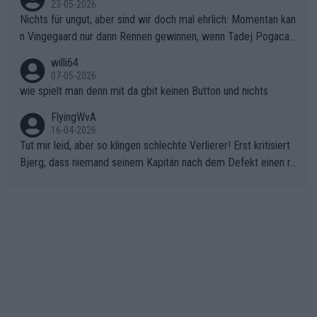
23-05-2026
Nichts für ungut, aber sind wir doch mal ehrlich: Momentan kan
n Vingegaard nur dann Rennen gewinnen, wenn Tadej Pogacar
nicht mitfährt!!!
willi64
07-05-2026
wie spielt man denn mit da gbit keinen Button und nichts
FlyingWvA
16-04-2026
Tut mir leid, aber so klingen schlechte Verlierer! Erst kritisiert
Bjerg, dass niemand seinem Kapitän nach dem Defekt einen ro
ten Teppich ausrollt. Dann schimpft Pogacar selber über seine
"Shimano-Schubkarre", ehe Morgado denkt, dass der Weltmeis
ter mit einem platten Reifen ins Velodrome einfuhr. Schlechter
Stil!!! Insbesondere, wenn man sich die Rennsituation vor dem
Defekt anschaut - wer andern eine Grube gräbt, fällt selbst hin
ein.