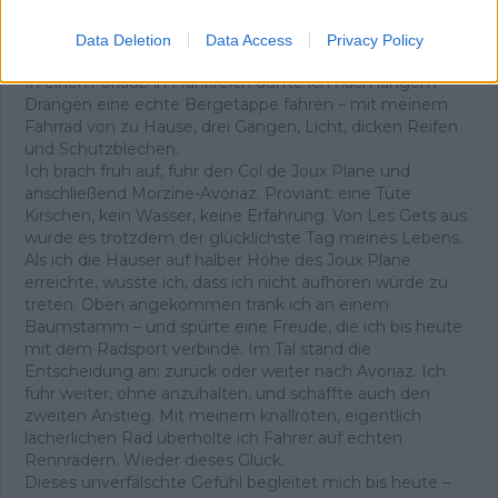
wurden zu unseren „Bergen“, und wir rasten über
Straßen, als Autos noch nicht den Ton angaben. Mit 13
Data Deletion
Data Access
Privacy Policy
Jahren war mein Herz endgültig dem Radsport verfallen.
In einem Urlaub in Frankreich durfte ich nach langem
Drängen eine echte Bergetappe fahren – mit meinem
Fahrrad von zu Hause, drei Gängen, Licht, dicken Reifen
und Schutzblechen.
Ich brach früh auf, fuhr den Col de Joux Plane und
anschließend Morzine-Avoriaz. Proviant: eine Tüte
Kirschen, kein Wasser, keine Erfahrung. Von Les Gets aus
wurde es trotzdem der glücklichste Tag meines Lebens.
Als ich die Häuser auf halber Höhe des Joux Plane
erreichte, wusste ich, dass ich nicht aufhören würde zu
treten. Oben angekommen trank ich an einem
Baumstamm – und spürte eine Freude, die ich bis heute
mit dem Radsport verbinde. Im Tal stand die
Entscheidung an: zurück oder weiter nach Avoriaz. Ich
fuhr weiter, ohne anzuhalten, und schaffte auch den
zweiten Anstieg. Mit meinem knallroten, eigentlich
lächerlichen Rad überholte ich Fahrer auf echten
Rennrädern. Wieder dieses Glück.
Dieses unverfälschte Gefühl begleitet mich bis heute –