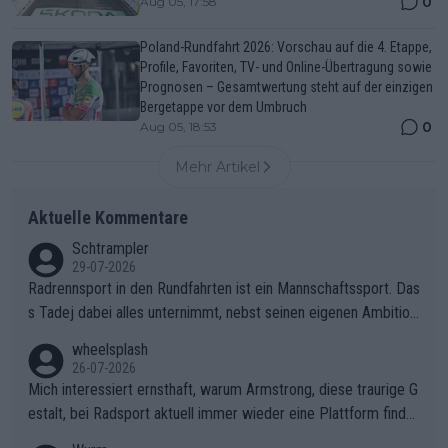
0
Aug 05, 17:58
Poland-Rundfahrt 2026: Vorschau auf die 4. Etappe,
Profile, Favoriten, TV- und Online-Übertragung sowie
Prognosen – Gesamtwertung steht auf der einzigen
Bergetappe vor dem Umbruch
0
Aug 05, 18:53
Mehr Artikel
Aktuelle Kommentare
Schtrampler
29-07-2026
Radrennsport in den Rundfahrten ist ein Mannschaftssport. Das
s Tadej dabei alles unternimmt, nebst seinen eigenen Ambition
en, gegenüber seinen Helfern Solidarität zu zeigen und so das
wheelsplash
ganze Team auch mental stark zu machen und konkret am Erf
26-07-2026
olg teilzuhaben, ist ihm ganz hoch anzurechnen. Das ist ein Zei
Mich interessiert ernsthaft, warum Armstrong, diese traurige G
chen weit über den Radsport hinaus.
estalt, bei Radsport aktuell immer wieder eine Plattform finde
t. Könnte mir die Redaktion diese Frage beantworten?