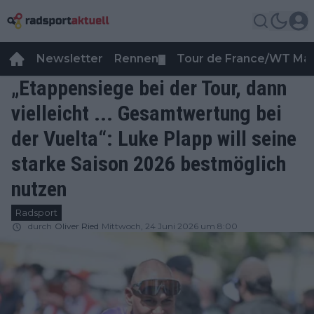
Newsletter
Rennen
Tour de France/WT Ma
▼
„Etappensiege bei der Tour, dann
vielleicht ... Gesamtwertung bei
der Vuelta“: Luke Plapp will seine
starke Saison 2026 bestmöglich
nutzen
Radsport
durch
Oliver Ried
Mittwoch, 24 Juni 2026 um 8:00