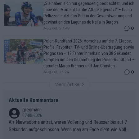
„Sie haben sich nur gegenseitig beobachtet, und ich
habe den Moment für die Attacke genutzt“ – Giulio
Pellizzari nutzt das Patt in der Gesamtwertung und
gewinnt an den Lagunas de Neila in Burgos
0
Aug 08, 20:49
Polen-Rundfahrt 2026: Vorschau auf die 7. Etappe,
Profile, Favoriten, TV- und Online-Übertragung sowie
Prognosen – 13 Fahrer innerhalb von 38 Sekunden
kämpfen um den Gesamtsieg der Polen-Rundfahrt –
darunter Marco Brenner und Jan Christen
0
Aug 08, 23:24
Mehr Artikel
Aktuelle Kommentare
gregmann
07-08-2026
Als Niewiadoma antrat, waren Vollering und Reusser bis auf 7
Sekunden aufgeschlossen. Wenn man am Ende sieht wie Voller
ing Reusser hat stehen lassen, ist es unverständlich, wieso Voll