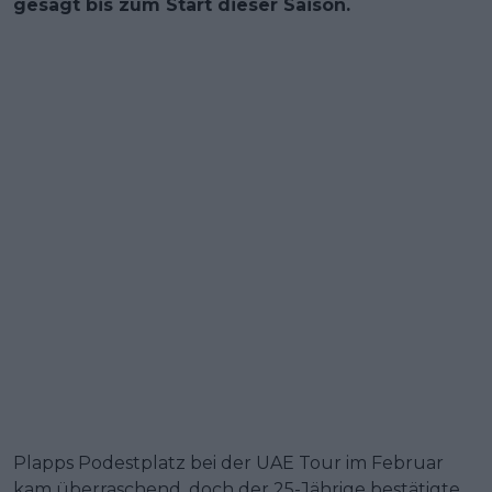
gesagt bis zum Start dieser Saison.
Plapps Podestplatz bei der UAE Tour im Februar
kam überraschend, doch der 25-Jährige bestätigte