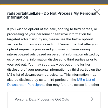
Jetzt kostenlos den RadsportAktuell-
Newsletter abonnieren!
radsportaktuell.de -
Do Not Process My Personal
Information
Nachdem du auf „Abonnieren“ geklickt hast,
erhältst du sofort eine E-Mail von uns. Bei
einigen Lesern landet diese im Spam-
If you wish to opt-out of the sale, sharing to third parties, or
Ordner – überprüfe ihn daher bitte ebenfalls.
processing of your personal or sensitive information for
Alle wichtigen News, Ergebnisse und
targeted advertising by us, please use the below opt-out
Rennvorschauen – täglich kompakt per E-
section to confirm your selection. Please note that after your
Mail.
opt-out request is processed you may continue seeing
interest-based ads based on personal information utilized by
us or personal information disclosed to third parties prior to
your opt-out. You may separately opt-out of the further
Abonnieren
disclosure of your personal information by third parties on the
IAB’s list of downstream participants. This information may
also be disclosed by us to third parties on the
IAB’s List of
Oliver Ried
Downstream Participants
that may further disclose it to other
Redakteur
third parties.
Oliver Ried ist seit Anfang 2025 Redakteur bei
Radsportaktuell.de. Er berichtet dort über den
Personal Data Processing Opt Outs
professionellen Radsport und begleitet das Geschehen