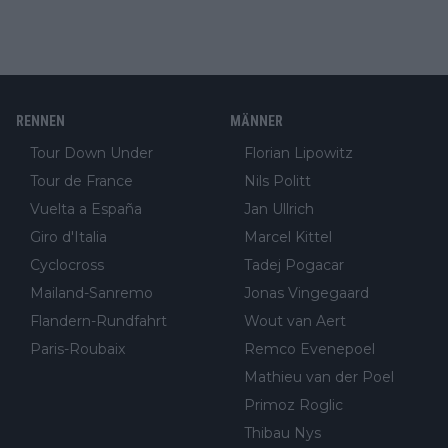
RENNEN
MÄNNER
Tour Down Under
Florian Lipowitz
Tour de France
Nils Politt
Vuelta a España
Jan Ullrich
Giro d'Italia
Marcel Kittel
Cyclocross
Tadej Pogacar
Mailand-Sanremo
Jonas Vingegaard
Flandern-Rundfahrt
Wout van Aert
Paris-Roubaix
Remco Evenepoel
Mathieu van der Poel
Primoz Roglic
Thibau Nys