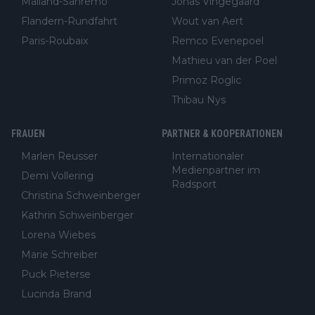
Mailand-Sanremo
Jonas Vingegaard
Flandern-Rundfahrt
Wout van Aert
Paris-Roubaix
Remco Evenepoel
Mathieu van der Poel
Primoz Roglic
Thibau Nys
FRAUEN
PARTNER & KOOPERATIONEN
Marlen Reusser
Internationaler
Medienpartner im
Demi Vollering
Radsport
Christina Schweinberger
Kathrin Schweinberger
Lorena Wiebes
Marie Schreiber
Puck Pieterse
Lucinda Brand