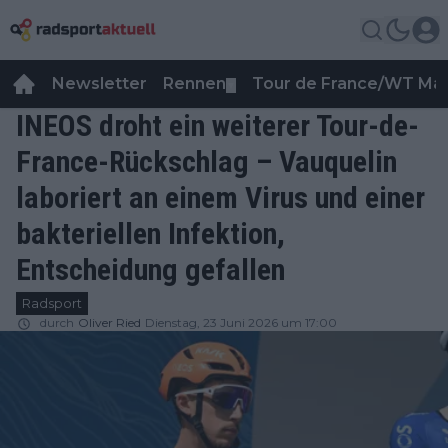
Newsletter
Rennen
Tour de France/WT Ma
▼
INEOS droht ein weiterer Tour-de-
France-Rückschlag – Vauquelin
laboriert an einem Virus und einer
bakteriellen Infektion,
Entscheidung gefallen
Radsport
durch
Oliver Ried
Dienstag, 23 Juni 2026 um 17:00