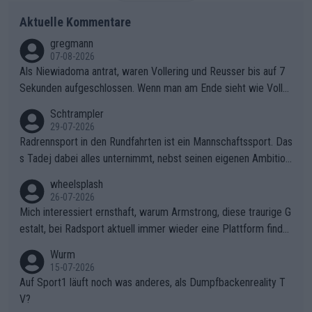
Aktuelle Kommentare
gregmann
07-08-2026
Als Niewiadoma antrat, waren Vollering und Reusser bis auf 7
Sekunden aufgeschlossen. Wenn man am Ende sieht wie Voller
ing Reusser hat stehen lassen, ist es unverständlich, wieso Voll
Schtrampler
ering die 7 Sekunden zu Niewiadoma nicht geschlossen hat un
29-07-2026
d den Abstand hat anwachsen lassen. Ein schwerer taktischer
Radrennsport in den Rundfahrten ist ein Mannschaftssport. Das
Fehler, der den Tour Sieg kosten wird.Diese Beobachtung trifft
s Tadej dabei alles unternimmt, nebst seinen eigenen Ambition
den taktischen Kern dieser dramatischen Etappe perfekt. Die
en, gegenüber seinen Helfern Solidarität zu zeigen und so das
wheelsplash
Zögerlichkeit von Demi Vollering in diesem Moment war das e
ganze Team auch mental stark zu machen und konkret am Erf
26-07-2026
ntscheidende Puzzleteil, das Katarzyna Niewiadoma die Tür z
olg teilzuhaben, ist ihm ganz hoch anzurechnen. Das ist ein Zei
Mich interessiert ernsthaft, warum Armstrong, diese traurige G
um Gelben Trikot geöffnet hat.Das taktische Dilemma am Mon
chen weit über den Radsport hinaus.
estalt, bei Radsport aktuell immer wieder eine Plattform finde
t VentouxDie psychologische Falle: Vollering spekulierte in die
t. Könnte mir die Redaktion diese Frage beantworten?
Wurm
ser Phase darauf, dass Marlen Reusser im Gelben Trikot die N
15-07-2026
achführarbeit leistet, um ihre Gesamtführung zu verteidigen.De
Auf Sport1 läuft noch was anderes, als Dumpfbackenreality T
r Pokereinsatz: Anstatt die verbleibenden 7 Sekunden sofort s
V?
elbst zuzufahren, verließ sich Vollering zu lange auf die Tempo