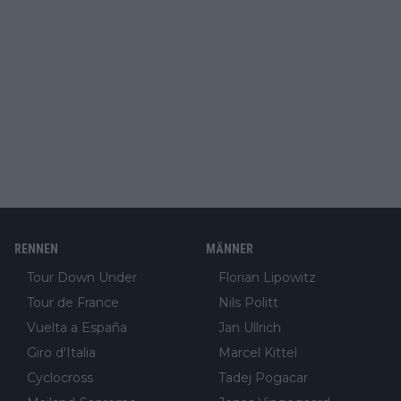
RENNEN
MÄNNER
Tour Down Under
Florian Lipowitz
Tour de France
Nils Politt
Vuelta a España
Jan Ullrich
Giro d'Italia
Marcel Kittel
Cyclocross
Tadej Pogacar