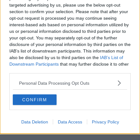
targeted advertising by us, please use the below opt-out
gesicherte Details vorliegen.
section to confirm your selection. Please note that after your
Beiträge des Autors ansehen
opt-out request is processed you may continue seeing
interest-based ads based on personal information utilized by
us or personal information disclosed to third parties prior to
your opt-out. You may separately opt-out of the further
disclosure of your personal information by third parties on the
IAB’s list of downstream participants. This information may
also be disclosed by us to third parties on the
IAB’s List of
Klatscht
0
Downstream Participants
that may further disclose it to other
Besucher
0
third parties.
Vorheriger Artikel
Nächster Artikel
Personal Data Processing Opt Outs
Narváez bleibt bis
Visma | Lease a Bike
2029 bei UAE – Giro-
bestätigt Tour-de-
Kapitänsrolle und
France-Aufgebot –
CONFIRM
Einsatz für Pogacar
Ersatz für Van Aert
genügen, um INEOS’
und Laporte offiziell:
Abwerbeversuche
Kletterer und
Data Deletion
Data Access
Privacy Policy
abzuwehren
Klassikerspezialist
rücken nach