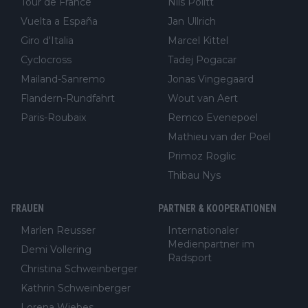
Tour de France
Nils Politt
Vuelta a España
Jan Ullrich
Giro d'Italia
Marcel Kittel
Cyclocross
Tadej Pogacar
Mailand-Sanremo
Jonas Vingegaard
Flandern-Rundfahrt
Wout van Aert
Paris-Roubaix
Remco Evenepoel
Mathieu van der Poel
Primoz Roglic
Thibau Nys
FRAUEN
PARTNER & KOOPERATIONEN
Marlen Reusser
Internationaler
Medienpartner im
Demi Vollering
Radsport
Christina Schweinberger
Kathrin Schweinberger
Lorena Wiebes