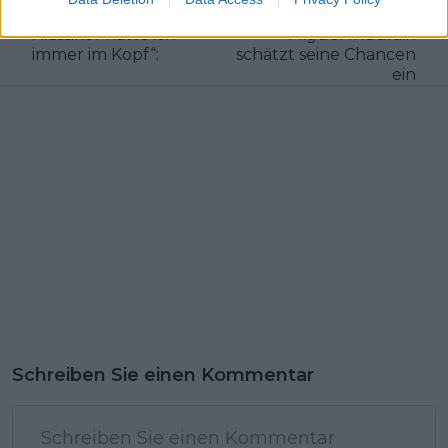
WorldTour: „Die
de France gewarnt,
Klassiker hatte ich
Miguel Indurain
immer im Kopf“:
schätzt seine Chancen
ein
Schreiben Sie einen Kommentar