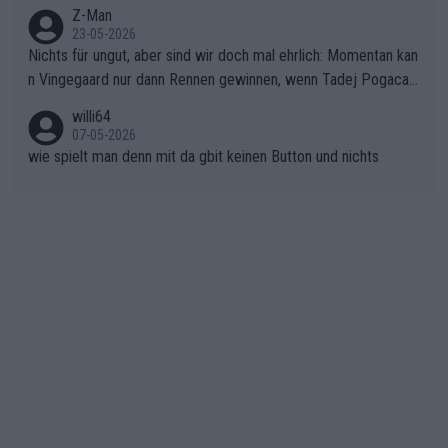
onkurrentin die "zweite Luft" schenkt, ist der Schaden am Ber
Z-Man
23-05-2026
g kaum noch zu reparieren.Vor uns liegt nun das große Finale R
Nichts für ungut, aber sind wir doch mal ehrlich: Momentan kan
ichtung Nizza. Niewiadoma hat psychologisch Oberwasser, ab
n Vingegaard nur dann Rennen gewinnen, wenn Tadej Pogacar
er SD Worx und Vollering müssen jetzt All-In gehen. (gregman
nicht mitfährt!!!
n)
willi64
07-05-2026
wie spielt man denn mit da gbit keinen Button und nichts