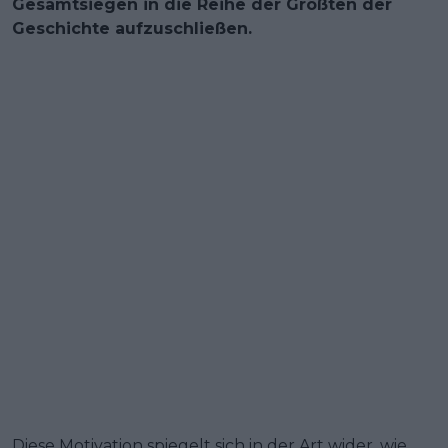
Gesamtsiegen in die Reihe der Größten der
Geschichte aufzuschließen.
Diese Motivation spiegelt sich in der Art wider, wie