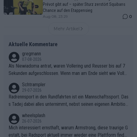
Prévot gibt auf – später Sturz zerstört Squibans
Chance auf den Etappensieg
0
Aug 08, 23:29
Mehr Artikel
Aktuelle Kommentare
gregmann
07-08-2026
Als Niewiadoma antrat, waren Vollering und Reusser bis auf 7
Sekunden aufgeschlossen. Wenn man am Ende sieht wie Voller
ing Reusser hat stehen lassen, ist es unverständlich, wieso Voll
Schtrampler
ering die 7 Sekunden zu Niewiadoma nicht geschlossen hat un
29-07-2026
d den Abstand hat anwachsen lassen. Ein schwerer taktischer
Radrennsport in den Rundfahrten ist ein Mannschaftssport. Das
Fehler, der den Tour Sieg kosten wird.Diese Beobachtung trifft
s Tadej dabei alles unternimmt, nebst seinen eigenen Ambition
den taktischen Kern dieser dramatischen Etappe perfekt. Die
en, gegenüber seinen Helfern Solidarität zu zeigen und so das
wheelsplash
Zögerlichkeit von Demi Vollering in diesem Moment war das e
ganze Team auch mental stark zu machen und konkret am Erf
26-07-2026
ntscheidende Puzzleteil, das Katarzyna Niewiadoma die Tür z
olg teilzuhaben, ist ihm ganz hoch anzurechnen. Das ist ein Zei
Mich interessiert ernsthaft, warum Armstrong, diese traurige G
um Gelben Trikot geöffnet hat.Das taktische Dilemma am Mon
chen weit über den Radsport hinaus.
estalt, bei Radsport aktuell immer wieder eine Plattform finde