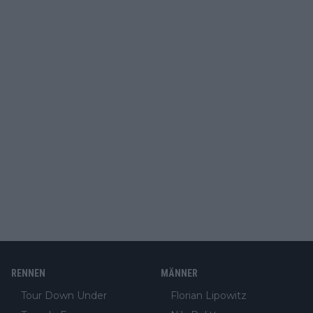
RENNEN
MÄNNER
Tour Down Under
Florian Lipowitz