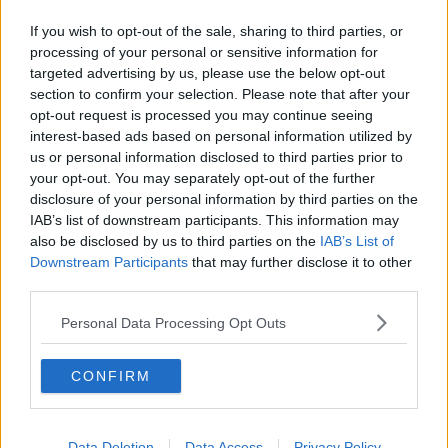
neue, verifizierte Informationen vorliegen. Neben der
Leitung der Redaktion schreibe und editiere ich selbst
If you wish to opt-out of the sale, sharing to third parties, or
und lege besonderen Wert auf klare Einordnung, präzise
processing of your personal or sensitive information for
Sprache und nachvollziehbare Analysen.
targeted advertising by us, please use the below opt-out
Radsport ist für mich mehr als Leidenschaft. Er ist ein
section to confirm your selection. Please note that after your
komplexer Leistungssport, der Kontext, Genauigkeit und
opt-out request is processed you may continue seeing
Verantwortung verlangt – genau diesen Anspruch
interest-based ads based on personal information utilized by
vertrete ich in unserer täglichen Berichterstattung.
us or personal information disclosed to third parties prior to
your opt-out. You may separately opt-out of the further
Beiträge des Autors ansehen
disclosure of your personal information by third parties on the
IAB’s list of downstream participants. This information may
also be disclosed by us to third parties on the
IAB’s List of
Downstream Participants
that may further disclose it to other
third parties.
Klatscht
0
Personal Data Processing Opt Outs
Besucher
0
CONFIRM
Vorheriger Artikel
Nächster Artikel
Lidl-Trek befördert
"Es gibt immer
sein spanisches Talent
Fallstricke" – Tadej
Hector Alvarez in die
Pogacar vor der Tour
Data Deletion
Data Access
Privacy Policy