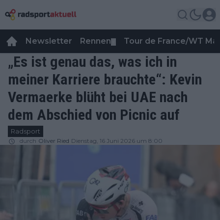
Newsletter
Rennen
Tour de France/WT Ma
▼
„Es ist genau das, was ich in
meiner Karriere brauchte“: Kevin
Vermaerke blüht bei UAE nach
dem Abschied von Picnic auf
Radsport
durch
Oliver Ried
Dienstag, 16 Juni 2026 um 8:00