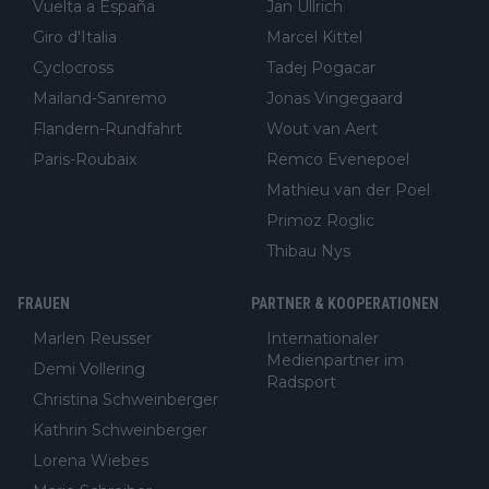
Vuelta a España
Jan Ullrich
Giro d'Italia
Marcel Kittel
Cyclocross
Tadej Pogacar
Mailand-Sanremo
Jonas Vingegaard
Flandern-Rundfahrt
Wout van Aert
Paris-Roubaix
Remco Evenepoel
Mathieu van der Poel
Primoz Roglic
Thibau Nys
FRAUEN
PARTNER & KOOPERATIONEN
Marlen Reusser
Internationaler
Medienpartner im
Demi Vollering
Radsport
Christina Schweinberger
Kathrin Schweinberger
Lorena Wiebes