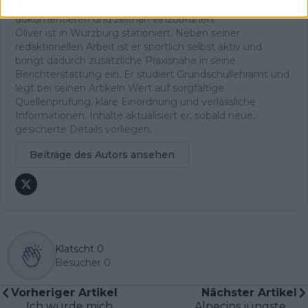
Live-Formaten, um das Geschehen fortlaufend zu
dokumentieren und zeitnah einzuordnen.
Oliver ist in Würzburg stationiert. Neben seiner
redaktionellen Arbeit ist er sportlich selbst aktiv und
bringt dadurch zusätzliche Praxisnähe in seine
Berichterstattung ein. Er studiert Grundschullehramt und
legt bei seinen Artikeln Wert auf sorgfältige
Quellenprüfung, klare Einordnung und verlässliche
Informationen. Inhalte aktualisiert er, sobald neue,
gesicherte Details vorliegen.
Beiträge des Autors ansehen
Klatscht
0
Besucher
0
Vorheriger Artikel
Nächster Artikel
„Ich würde mich
Alpecins jüngste