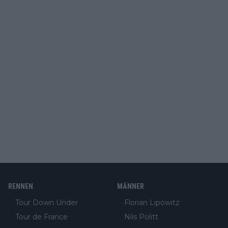
RENNEN
MÄNNER
Tour Down Under
Florian Lipowitz
Tour de France
Nils Politt