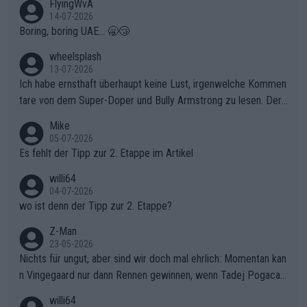
FlyingWvA
14-07-2026
Boring, boring UAE... 🥱😴
wheelsplash
13-07-2026
Ich habe ernsthaft überhaupt keine Lust, irgenwelche Kommen
tare von dem Super-Doper und Bully Armstrong zu lesen. Der
Typ ist so was von daneben. Er kann seine Meinung haben, abe
Mike
r die gehört nicht in dieses Medium!
05-07-2026
Es fehlt der Tipp zur 2. Etappe im Artikel
willi64
04-07-2026
wo ist denn der Tipp zur 2. Etappe?
Z-Man
23-05-2026
Nichts für ungut, aber sind wir doch mal ehrlich: Momentan kan
n Vingegaard nur dann Rennen gewinnen, wenn Tadej Pogacar
nicht mitfährt!!!
willi64