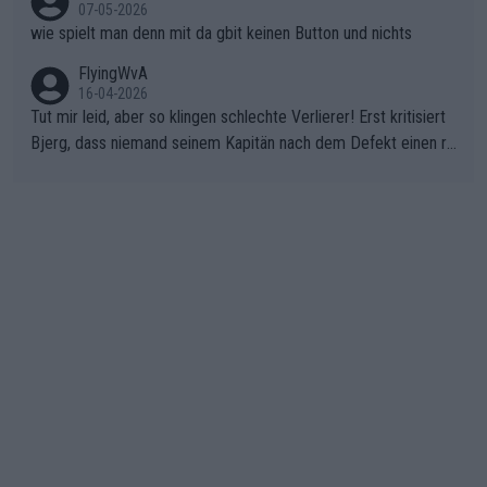
07-05-2026
wie spielt man denn mit da gbit keinen Button und nichts
FlyingWvA
16-04-2026
Tut mir leid, aber so klingen schlechte Verlierer! Erst kritisiert
Bjerg, dass niemand seinem Kapitän nach dem Defekt einen ro
ten Teppich ausrollt. Dann schimpft Pogacar selber über seine
"Shimano-Schubkarre", ehe Morgado denkt, dass der Weltmeis
ter mit einem platten Reifen ins Velodrome einfuhr. Schlechter
Stil!!! Insbesondere, wenn man sich die Rennsituation vor dem
Defekt anschaut - wer andern eine Grube gräbt, fällt selbst hin
ein.