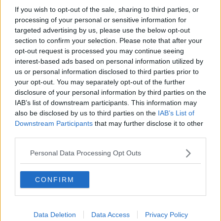
Ordner – überprüfe ihn daher bitte ebenfalls.
If you wish to opt-out of the sale, sharing to third parties, or
Alle wichtigen News, Ergebnisse und
processing of your personal or sensitive information for
Rennvorschauen – täglich kompakt per E-
targeted advertising by us, please use the below opt-out
Mail.
section to confirm your selection. Please note that after your
opt-out request is processed you may continue seeing
interest-based ads based on personal information utilized by
us or personal information disclosed to third parties prior to
Abonnieren
your opt-out. You may separately opt-out of the further
disclosure of your personal information by third parties on the
IAB’s list of downstream participants. This information may
also be disclosed by us to third parties on the
IAB’s List of
Oliver Ried
Downstream Participants
that may further disclose it to other
Redakteur
third parties.
Oliver Ried ist seit Anfang 2025 Redakteur bei
Radsportaktuell.de. Er berichtet dort über den
Personal Data Processing Opt Outs
professionellen Radsport und begleitet das Geschehen
von der WorldTour bis zu wichtigen nationalen und
internationalen Rennen. Sein Schwerpunkt liegt auf
CONFIRM
aktuellen Rennberichten, Einordnungen und
Hintergrundtexten, mit denen er sportliche
Entwicklungen im Peloton verständlich und präzise
Data Deletion
Data Access
Privacy Policy
erklärt. Bei großen Renntagen arbeitet er zudem mit