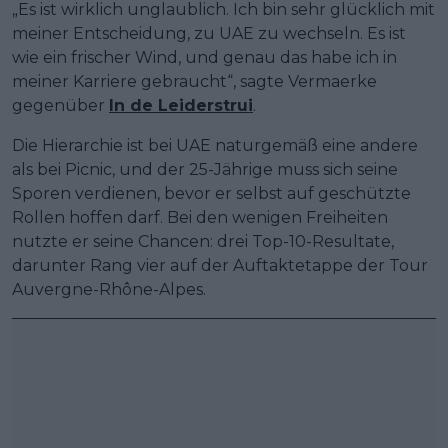
„Es ist wirklich unglaublich. Ich bin sehr glücklich mit
meiner Entscheidung, zu UAE zu wechseln. Es ist
wie ein frischer Wind, und genau das habe ich in
meiner Karriere gebraucht“, sagte Vermaerke
gegenüber
In de Leiderstrui
.
Die Hierarchie ist bei UAE naturgemäß eine andere
als bei Picnic, und der 25-Jährige muss sich seine
Sporen verdienen, bevor er selbst auf geschützte
Rollen hoffen darf. Bei den wenigen Freiheiten
nutzte er seine Chancen: drei Top-10-Resultate,
darunter Rang vier auf der Auftaktetappe der Tour
Auvergne-Rhône-Alpes.