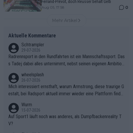
Ferrand-Prévot, doch Reusser behält Gelb
0
Aug 05, 17:58
Mehr Artikel
Aktuelle Kommentare
Schtrampler
29-07-2026
Radrennsport in den Rundfahrten ist ein Mannschaftssport. Das
s Tadej dabei alles unternimmt, nebst seinen eigenen Ambition
en, gegenüber seinen Helfern Solidarität zu zeigen und so das
wheelsplash
ganze Team auch mental stark zu machen und konkret am Erf
26-07-2026
olg teilzuhaben, ist ihm ganz hoch anzurechnen. Das ist ein Zei
Mich interessiert ernsthaft, warum Armstrong, diese traurige G
chen weit über den Radsport hinaus.
estalt, bei Radsport aktuell immer wieder eine Plattform finde
t. Könnte mir die Redaktion diese Frage beantworten?
Wurm
15-07-2026
Auf Sport1 läuft noch was anderes, als Dumpfbackenreality T
V?