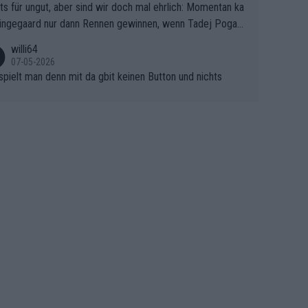
ts für ungut, aber sind wir doch mal ehrlich: Momentan ka
e Finale Richtung Nizza. Niewiadoma hat psychologisch O
ingegaard nur dann Rennen gewinnen, wenn Tadej Pogaca
asser, aber SD Worx und Vollering müssen jetzt All-In ge
ht mitfährt!!!
 (gregmann)
willi64
07-05-2026
spielt man denn mit da gbit keinen Button und nichts