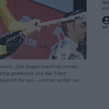
Nich
groß
nn V
berw
r nic
hen.
wie 
er zurück. „Der Regen macht es immer
rtig gearbeitet und das Trikot
laublich für uns – und wir wollen sie