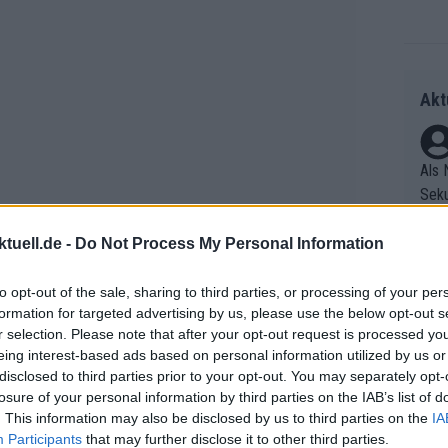
Akt
Als 
Seku
ring
olle
tuell.de -
Do Not Process My Personal Information
und 
Radr
er F
to opt-out of the sale, sharing to third parties, or processing of your per
ss T
formation for targeted advertising by us, please use the below opt-out s
riff
onen
r selection. Please note that after your opt-out request is processed y
Die 
as g
eams zu sein, das den Rekord bricht –
eing interest-based ads based on personal information utilized by us or
as e
Erfo
Mich
disclosed to third parties prior to your opt-out. You may separately opt-
n, der ihn fixiert“,
sagte McNulty in
ür z
Zeic
Gest
losure of your personal information by third parties on the IAB’s list of
Mont
. This information may also be disclosed by us to third parties on the
IA
et. 
n di
Participants
that may further disclose it to other third parties.