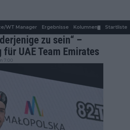
nce/WT Manager
Ergebnisse
Kolumnen
Startliste
▼
derjenige zu sein“ –
g für UAE Team Emirates
m 7:00