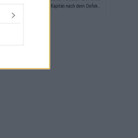
jerg, dass niemand seinem Kapitän nach dem Defekt
 roten Teppich ausrollt. Dann schimpft Pogacar selbe
r seine "Shimano-Schubkarre", ehe Morgado denkt, d
er Weltmeister mit einem platten Reifen ins Velodro
nfuhr. Schlechter Stil!!! Insbesondere, wenn man sich
ennsituation vor dem Defekt anschaut - wer andern ei
be gräbt, fällt selbst hinein.