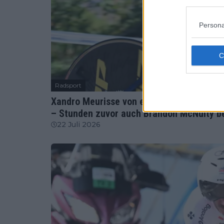
Persona
Radsport
Xandro Meurisse von einem Auto angefah
– Stunden zuvor auch Brandon McNulty be
22 Juli 2026