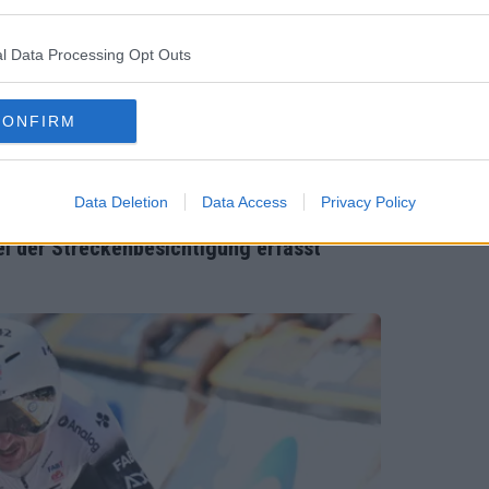
ert B
einen
l Data Processing Opt Outs
r übe
ass d
CONFIRM
me ei
die R
ne Gru
Data Deletion
Data Access
Privacy Policy
ren nach dem Tour-de-France-Zeitfahren
i der Streckenbesichtigung erfasst