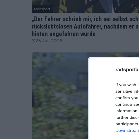
Radsport
„Der Fahrer schrieb mir, ich sei selbst sc
rücksichtslosen Autofahrer, nachdem er a
hinten angefahren wurde
23 Juli 2026
radsportak
If you wish 
sensitive in
confirm you
continue se
information 
further disc
participants
Downstream 