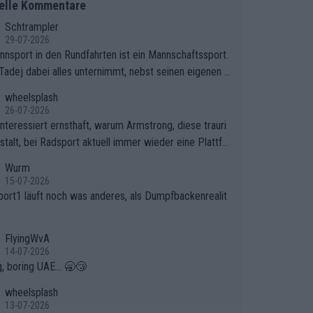
elle Kommentare
Schtrampler
29-07-2026
nnsport in den Rundfahrten ist ein Mannschaftssport.
Tadej dabei alles unternimmt, nebst seinen eigenen A
onen, gegenüber seinen Helfern Solidarität zu zeigen
wheelsplash
o das ganze Team auch mental stark zu machen und
26-07-2026
et am Erfolg teilzuhaben, ist ihm ganz hoch anzurech
interessiert ernsthaft, warum Armstrong, diese trauri
Das ist ein Zeichen weit über den Radsport hinaus.
stalt, bei Radsport aktuell immer wieder eine Plattfo
ndet. Könnte mir die Redaktion diese Frage beantwort
Wurm
15-07-2026
port1 läuft noch was anderes, als Dumpfbackenrealit
FlyingWvA
14-07-2026
g, boring UAE... 🥱😴
wheelsplash
13-07-2026