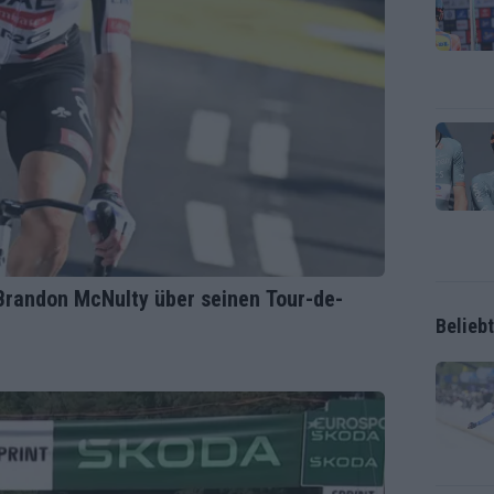
– Brandon McNulty über seinen Tour-de-
Belieb