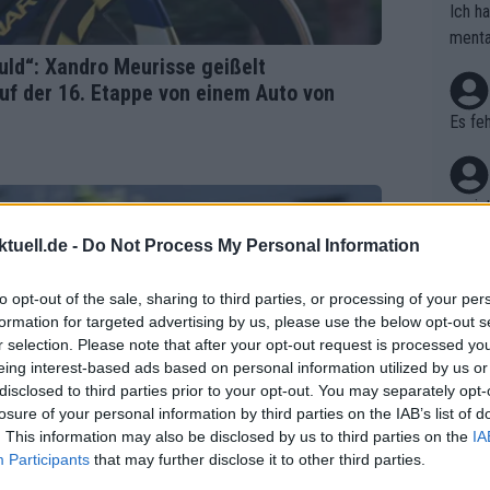
Ich h
menta
huld“: Xandro Meurisse geißelt
en. D
uf der 16. Etappe von einem Auto von
haben
Es feh
wo is
tuell.de -
Do Not Process My Personal Information
Nicht
to opt-out of the sale, sharing to third parties, or processing of your per
kann 
formation for targeted advertising by us, please use the below opt-out s
ogacar
r selection. Please note that after your opt-out request is processed y
eing interest-based ads based on personal information utilized by us or
disclosed to third parties prior to your opt-out. You may separately opt-
wie s
losure of your personal information by third parties on the IAB’s list of
. This information may also be disclosed by us to third parties on the
IA
Participants
that may further disclose it to other third parties.
Tut mi