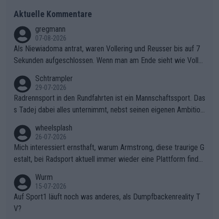
Aktuelle Kommentare
gregmann
07-08-2026
Als Niewiadoma antrat, waren Vollering und Reusser bis auf 7
Sekunden aufgeschlossen. Wenn man am Ende sieht wie Voller
ing Reusser hat stehen lassen, ist es unverständlich, wieso Voll
Schtrampler
ering die 7 Sekunden zu Niewiadoma nicht geschlossen hat un
29-07-2026
d den Abstand hat anwachsen lassen. Ein schwerer taktischer
Radrennsport in den Rundfahrten ist ein Mannschaftssport. Das
Fehler, der den Tour Sieg kosten wird.Diese Beobachtung trifft
s Tadej dabei alles unternimmt, nebst seinen eigenen Ambition
den taktischen Kern dieser dramatischen Etappe perfekt. Die
en, gegenüber seinen Helfern Solidarität zu zeigen und so das
wheelsplash
Zögerlichkeit von Demi Vollering in diesem Moment war das e
ganze Team auch mental stark zu machen und konkret am Erf
26-07-2026
ntscheidende Puzzleteil, das Katarzyna Niewiadoma die Tür z
olg teilzuhaben, ist ihm ganz hoch anzurechnen. Das ist ein Zei
Mich interessiert ernsthaft, warum Armstrong, diese traurige G
um Gelben Trikot geöffnet hat.Das taktische Dilemma am Mon
chen weit über den Radsport hinaus.
estalt, bei Radsport aktuell immer wieder eine Plattform finde
t VentouxDie psychologische Falle: Vollering spekulierte in die
t. Könnte mir die Redaktion diese Frage beantworten?
Wurm
ser Phase darauf, dass Marlen Reusser im Gelben Trikot die N
15-07-2026
achführarbeit leistet, um ihre Gesamtführung zu verteidigen.De
Auf Sport1 läuft noch was anderes, als Dumpfbackenreality T
r Pokereinsatz: Anstatt die verbleibenden 7 Sekunden sofort s
V?
elbst zuzufahren, verließ sich Vollering zu lange auf die Tempo