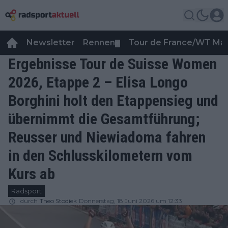
Newsletter
Rennen
Tour de France/WT Ma
▼
Ergebnisse Tour de Suisse Women
2026, Etappe 2 – Elisa Longo
Borghini holt den Etappensieg und
übernimmt die Gesamtführung;
Reusser und Niewiadoma fahren
in den Schlusskilometern vom
Kurs ab
Radsport
durch
Theo Stodiek
Donnerstag, 18 Juni 2026 um 12:33