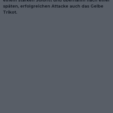
einem starken Soloritt und übernahm nach einer
späten, erfolgreichen Attacke auch das Gelbe
Trikot.