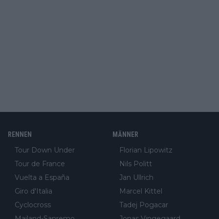
RENNEN
MÄNNER
Tour Down Under
Florian Lipowitz
Tour de France
Nils Politt
Vuelta a España
Jan Ullrich
Giro d'Italia
Marcel Kittel
Cyclocross
Tadej Pogacar
Mailand-Sanremo
Jonas Vingegaard