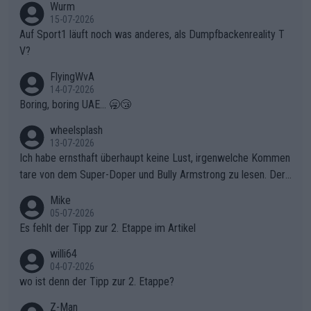
Wurm
15-07-2026
Auf Sport1 läuft noch was anderes, als Dumpfbackenreality T
V?
FlyingWvA
14-07-2026
Boring, boring UAE... 🥱😴
wheelsplash
13-07-2026
Ich habe ernsthaft überhaupt keine Lust, irgenwelche Kommen
tare von dem Super-Doper und Bully Armstrong zu lesen. Der
Typ ist so was von daneben. Er kann seine Meinung haben, abe
Mike
r die gehört nicht in dieses Medium!
05-07-2026
Es fehlt der Tipp zur 2. Etappe im Artikel
willi64
04-07-2026
wo ist denn der Tipp zur 2. Etappe?
Z-Man