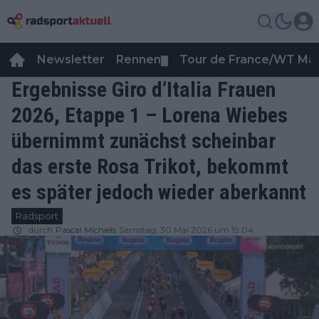
Newsletter
Rennen
Tour de France/WT Ma
▼
Ergebnisse Giro d’Italia Frauen
2026, Etappe 1 – Lorena Wiebes
übernimmt zunächst scheinbar
das erste Rosa Trikot, bekommt
es später jedoch wieder aberkannt
Radsport
durch
Pascal Michiels
Samstag, 30 Mai 2026 um 19:04