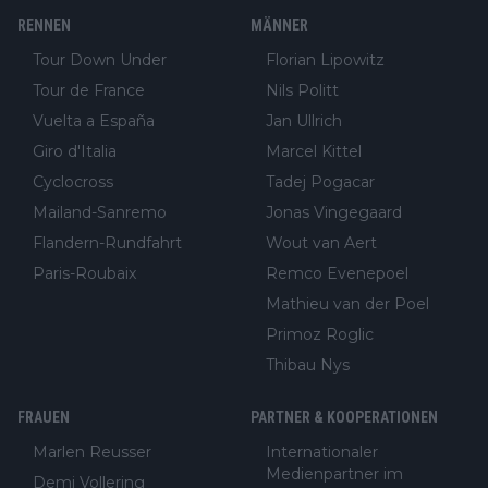
RENNEN
MÄNNER
Tour Down Under
Florian Lipowitz
Tour de France
Nils Politt
Vuelta a España
Jan Ullrich
Giro d'Italia
Marcel Kittel
Cyclocross
Tadej Pogacar
Mailand-Sanremo
Jonas Vingegaard
Flandern-Rundfahrt
Wout van Aert
Paris-Roubaix
Remco Evenepoel
Mathieu van der Poel
Primoz Roglic
Thibau Nys
FRAUEN
PARTNER & KOOPERATIONEN
Marlen Reusser
Internationaler
Medienpartner im
Demi Vollering