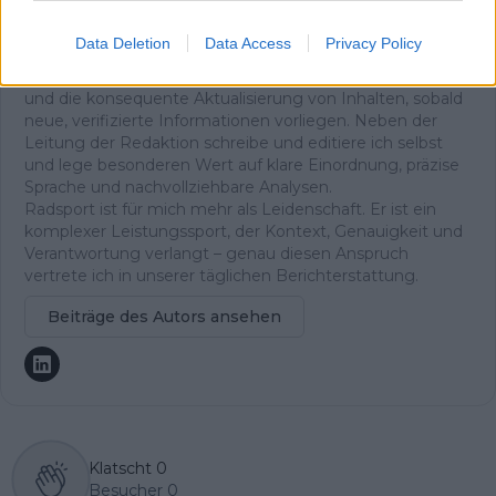
und es ist der Ursprung meiner Arbeit. Ich bin
Chefredakteur von Radsportaktuell.de und verantworte
Data Deletion
Data Access
Privacy Policy
die redaktionelle Ausrichtung der Plattform:
Themenpriorisierung, Qualitätsstandards, Faktenprüfung
und die konsequente Aktualisierung von Inhalten, sobald
neue, verifizierte Informationen vorliegen. Neben der
Leitung der Redaktion schreibe und editiere ich selbst
und lege besonderen Wert auf klare Einordnung, präzise
Sprache und nachvollziehbare Analysen.
Radsport ist für mich mehr als Leidenschaft. Er ist ein
komplexer Leistungssport, der Kontext, Genauigkeit und
Verantwortung verlangt – genau diesen Anspruch
vertrete ich in unserer täglichen Berichterstattung.
Beiträge des Autors ansehen
Klatscht
0
Besucher
0