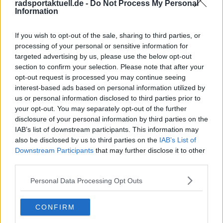
radsportaktuell.de -
Do Not Process My Personal
wurden zu unseren „Bergen“, und wir rasten über
Information
Straßen, als Autos noch nicht den Ton angaben. Mit 13
Jahren war mein Herz endgültig dem Radsport verfallen.
If you wish to opt-out of the sale, sharing to third parties, or
In einem Urlaub in Frankreich durfte ich nach langem
processing of your personal or sensitive information for
Drängen eine echte Bergetappe fahren – mit meinem
targeted advertising by us, please use the below opt-out
Fahrrad von zu Hause, drei Gängen, Licht, dicken Reifen
section to confirm your selection. Please note that after your
und Schutzblechen.
opt-out request is processed you may continue seeing
Ich brach früh auf, fuhr den Col de Joux Plane und
anschließend Morzine-Avoriaz. Proviant: eine Tüte
interest-based ads based on personal information utilized by
Kirschen, kein Wasser, keine Erfahrung. Von Les Gets aus
us or personal information disclosed to third parties prior to
wurde es trotzdem der glücklichste Tag meines Lebens.
your opt-out. You may separately opt-out of the further
Als ich die Häuser auf halber Höhe des Joux Plane
disclosure of your personal information by third parties on the
erreichte, wusste ich, dass ich nicht aufhören würde zu
IAB’s list of downstream participants. This information may
treten. Oben angekommen trank ich an einem
also be disclosed by us to third parties on the
IAB’s List of
Baumstamm – und spürte eine Freude, die ich bis heute
Downstream Participants
that may further disclose it to other
mit dem Radsport verbinde. Im Tal stand die
third parties.
Entscheidung an: zurück oder weiter nach Avoriaz. Ich
fuhr weiter, ohne anzuhalten, und schaffte auch den
Personal Data Processing Opt Outs
zweiten Anstieg. Mit meinem knallroten, eigentlich
lächerlichen Rad überholte ich Fahrer auf echten
Rennrädern. Wieder dieses Glück.
CONFIRM
Dieses unverfälschte Gefühl begleitet mich bis heute –