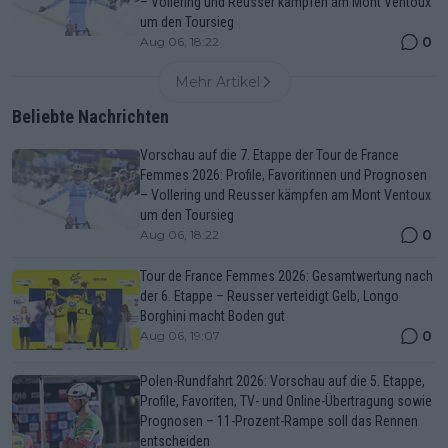
– Vollering und Reusser kämpfen am Mont Ventoux
um den Toursieg
0
Aug 06, 18:22
Mehr Artikel
Beliebte Nachrichten
Vorschau auf die 7. Etappe der Tour de France
Femmes 2026: Profile, Favoritinnen und Prognosen
– Vollering und Reusser kämpfen am Mont Ventoux
um den Toursieg
0
Aug 06, 18:22
Tour de France Femmes 2026: Gesamtwertung nach
der 6. Etappe – Reusser verteidigt Gelb, Longo
Borghini macht Boden gut
0
Aug 06, 19:07
Polen-Rundfahrt 2026: Vorschau auf die 5. Etappe,
Profile, Favoriten, TV- und Online-Übertragung sowie
Prognosen – 11-Prozent-Rampe soll das Rennen
entscheiden