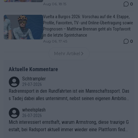
0
Aug 06, 18:15
Vuelta a Burgos 2026: Vorschau auf die 4. Etappe,
Profile, Favoriten, TV- und Online-Übertragung sowie
Prognosen – Matthew Brennan geht als Topfavorit
in die letzte Sprintchance
0
Aug 06, 17:45
Mehr Artikel
Aktuelle Kommentare
Schtrampler
29-07-2026
Radrennsport in den Rundfahrten ist ein Mannschaftssport. Das
s Tadej dabei alles unternimmt, nebst seinen eigenen Ambition
en, gegenüber seinen Helfern Solidarität zu zeigen und so das
wheelsplash
ganze Team auch mental stark zu machen und konkret am Erf
26-07-2026
olg teilzuhaben, ist ihm ganz hoch anzurechnen. Das ist ein Zei
Mich interessiert ernsthaft, warum Armstrong, diese traurige G
chen weit über den Radsport hinaus.
estalt, bei Radsport aktuell immer wieder eine Plattform finde
t. Könnte mir die Redaktion diese Frage beantworten?