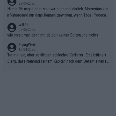
23-05-2026
Nichts für ungut, aber sind wir doch mal ehrlich: Momentan kan
n Vingegaard nur dann Rennen gewinnen, wenn Tadej Pogacar
nicht mitfährt!!!
willi64
07-05-2026
wie spielt man denn mit da gbit keinen Button und nichts
FlyingWvA
16-04-2026
Tut mir leid, aber so klingen schlechte Verlierer! Erst kritisiert
Bjerg, dass niemand seinem Kapitän nach dem Defekt einen ro
ten Teppich ausrollt. Dann schimpft Pogacar selber über seine
"Shimano-Schubkarre", ehe Morgado denkt, dass der Weltmeis
ter mit einem platten Reifen ins Velodrome einfuhr. Schlechter
Stil!!! Insbesondere, wenn man sich die Rennsituation vor dem
Defekt anschaut - wer andern eine Grube gräbt, fällt selbst hin
ein.