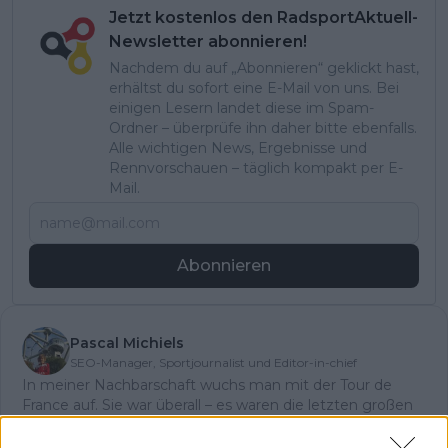
Jetzt kostenlos den RadsportAktuell-
Newsletter abonnieren!
Nachdem du auf „Abonnieren“ geklickt hast,
erhältst du sofort eine E-Mail von uns. Bei
einigen Lesern landet diese im Spam-
Ordner – überprüfe ihn daher bitte ebenfalls.
Alle wichtigen News, Ergebnisse und
Rennvorschauen – täglich kompakt per E-
Mail.
Abonnieren
Pascal Michiels
SEO-Manager, Sportjournalist und Editor-in-chief
In meiner Nachbarschaft wuchs man mit der Tour de
France auf. Sie war überall – es waren die letzten großen
Jahre von Eddy Merckx. Wir waren Kinder, trugen Trikots
und spielten die gesamte Rundfahrt nach. Zwei Brücken