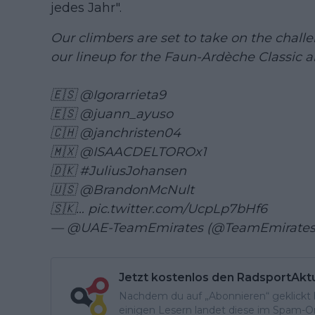
jedes Jahr".
Our climbers are set to take on the chall
our lineup for the Faun-Ardèche Classic 
🇪🇸
@Igorarrieta9
🇪🇸
@juann_ayuso
🇨🇭
@janchristen04
🇲🇽
@ISAACDELTOROx1
🇩🇰
#JuliusJohansen
🇺🇸
@BrandonMcNult
🇸🇰…
pic.twitter.com/UcpLp7bHf6
— @UAE-TeamEmirates (@TeamEmirate
Jetzt kostenlos den RadsportAkt
Nachdem du auf „Abonnieren“ geklickt ha
einigen Lesern landet diese im Spam-Ord