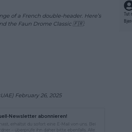
Tut 
enge of a French double-header. Here’s
Bjer
and the Faun Drome Classic 🇫🇷:
oten
ne "
meis
chte
r de
bst 
sUAE)
February 26, 2025
uell-Newsletter abonnieren!
st, erhältst du sofort eine E-Mail von uns. Bei
ner – überprüfe ihn daher bitte ebenfalls. Alle