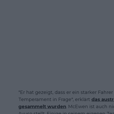
"Er hat gezeigt, dass er ein starker Fahrer
Temperament in Frage", erklärt
das austr
gesammelt wurden
. McEwen ist auch ni
Ayuso stellt. Einige in seinem eigenen Te