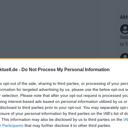
Akt
Radr
ss T
onen
as g
Erfo
Mich
tuell.de -
Do Not Process My Personal Information
Zeic
Gest
et. 
to opt-out of the sale, sharing to third parties, or processing of your per
formation for targeted advertising by us, please use the below opt-out s
Auf 
r selection. Please note that after your opt-out request is processed y
es UAE Team Emirates - XRG in den
eing interest-based ads based on personal information utilized by us or
V?
o Almeida. Der Portugiese ist,
disclosed to third parties prior to your opt-out. You may separately opt-
losure of your personal information by third parties on the IAB’s list of
essere Kandidat, um für UAE um
. This information may also be disclosed by us to third parties on the
IA
ar ausfällt. "Ich denke, Joao Almeida
Bori
Participants
that may further disclose it to other third parties.