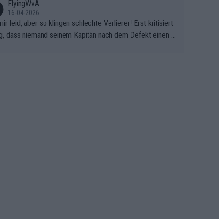
FlyingWvA
16-04-2026
mir leid, aber so klingen schlechte Verlierer! Erst kritisiert
g, dass niemand seinem Kapitän nach dem Defekt einen r
 Teppich ausrollt. Dann schimpft Pogacar selber über sei
Shimano-Schubkarre", ehe Morgado denkt, dass der Welt
ter mit einem platten Reifen ins Velodrome einfuhr. Schle
r Stil!!! Insbesondere, wenn man sich die Rennsituation vo
m Defekt anschaut - wer andern eine Grube gräbt, fällt sel
hinein.