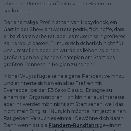
über sein Potenzial auf heimischem Boden zu
spekulieren.
Der ehemalige Profi Nathan Van Hooydonck, ein
Gast in der Show, antwortete positiv. "Ich hoffe, dass
er bald daran arbeitet, aber es muss in sein größeres
Karrierebild passen. Er muss sich sicherlich nicht für
uns umstellen, aber ich würde es lieben, so einen
großartigen belgischen Champion am Start des
größten Rennens in Belgien zu sehen.“
Michel Wuyts fügte seine eigene Perspektive hinzu
und erinnerte sich an ein altes Treffen mit
Evenepoel bei der E3 Saxo Classic." Er sagte zu
einem der Organisatoren: "Ich bin hier aus Interesse,
aber ihr werdet mich nicht am Start sehen, weil das
nicht mein Ding ist. "Nun, ich möchte ihm jetzt einen
Rat geben: Versuch es einmal! Gewöhne dich daran.
Denn wenn du die
Flandern-Rundfahrt
gewinnst,