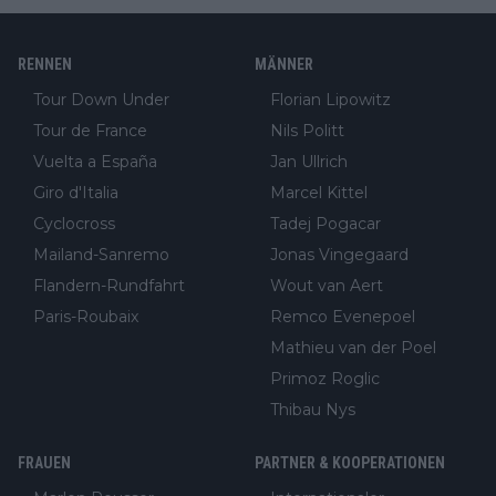
RENNEN
MÄNNER
Tour Down Under
Florian Lipowitz
Tour de France
Nils Politt
Vuelta a España
Jan Ullrich
Giro d'Italia
Marcel Kittel
Cyclocross
Tadej Pogacar
Mailand-Sanremo
Jonas Vingegaard
Flandern-Rundfahrt
Wout van Aert
Paris-Roubaix
Remco Evenepoel
Mathieu van der Poel
Primoz Roglic
Thibau Nys
FRAUEN
PARTNER & KOOPERATIONEN