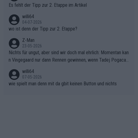
Rückstand im Gesamtklassement – ein Polster, das Niewiado
Es fehlt der Tipp zur 2. Etappe im Artikel
ma vor der Schlussetappe nach Nizza alle Trümpfe in die Hand
willi64
gibt. Diese Etappe wird sicher als der psychologische Wendep
04-07-2026
unkt dieser Tour in die Geschichte eingehen. Wenn man bei so
wo ist denn der Tipp zur 2. Etappe?
einem harten Aufstieg einmal den Moment verpasst und der K
onkurrentin die "zweite Luft" schenkt, ist der Schaden am Ber
Z-Man
23-05-2026
g kaum noch zu reparieren.Vor uns liegt nun das große Finale R
Nichts für ungut, aber sind wir doch mal ehrlich: Momentan kan
ichtung Nizza. Niewiadoma hat psychologisch Oberwasser, ab
n Vingegaard nur dann Rennen gewinnen, wenn Tadej Pogacar
er SD Worx und Vollering müssen jetzt All-In gehen. (gregman
nicht mitfährt!!!
n)
willi64
07-05-2026
wie spielt man denn mit da gbit keinen Button und nichts