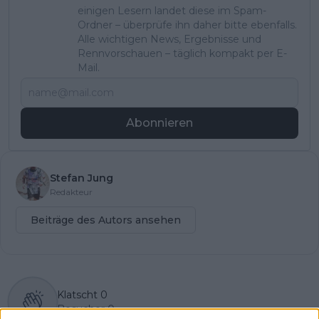
einigen Lesern landet diese im Spam-
Ordner – überprüfe ihn daher bitte ebenfalls.
Alle wichtigen News, Ergebnisse und
Rennvorschauen – täglich kompakt per E-
Mail.
Abonnieren
Stefan Jung
Redakteur
Beiträge des Autors ansehen
Klatscht
0
Besucher
0