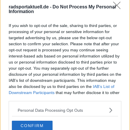
radsportaktuell.de -
Do Not Process My Personal
Vorheriger Artikel
Nächster Artikel
Information
UMFRAGE | Ist Tadej
"Jedes Mal, wenn man
Pogacar der Favorit
denkt, er ist draußen,
für Paris-Roubaix
kommt Van Aert
If you wish to opt-out of the sale, sharing to third parties, or
oder nicht?
zurück“ – Aber kann
processing of your personal or sensitive information for
er rechtzeitig für
targeted advertising by us, please use the below opt-out
Paris-Roubaix in
section to confirm your selection. Please note that after your
Topform kommen?
opt-out request is processed you may continue seeing
interest-based ads based on personal information utilized by
us or personal information disclosed to third parties prior to
your opt-out. You may separately opt-out of the further
disclosure of your personal information by third parties on the
IAB’s list of downstream participants. This information may
also be disclosed by us to third parties on the
IAB’s List of
Downstream Participants
that may further disclose it to other
third parties.
Personal Data Processing Opt Outs
CONFIRM