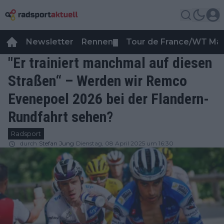
Newsletter
Rennen
Tour de France/WT Ma
▼
"Er trainiert manchmal auf diesen
Straßen“ – Werden wir Remco
Evenepoel 2026 bei der Flandern-
Rundfahrt sehen?
Radsport
durch
Stefan Jung
Dienstag, 08 April 2025 um 16:30