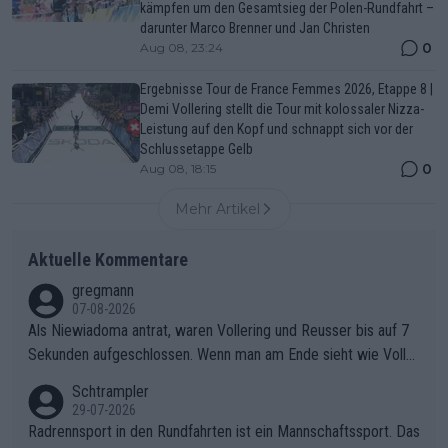
kämpfen um den Gesamtsieg der Polen-Rundfahrt –
darunter Marco Brenner und Jan Christen
0
Aug 08, 23:24
Ergebnisse Tour de France Femmes 2026, Etappe 8 |
Demi Vollering stellt die Tour mit kolossaler Nizza-
Leistung auf den Kopf und schnappt sich vor der
Schlussetappe Gelb
0
Aug 08, 18:15
Mehr Artikel
Aktuelle Kommentare
gregmann
07-08-2026
Als Niewiadoma antrat, waren Vollering und Reusser bis auf 7
Sekunden aufgeschlossen. Wenn man am Ende sieht wie Voller
ing Reusser hat stehen lassen, ist es unverständlich, wieso Voll
Schtrampler
ering die 7 Sekunden zu Niewiadoma nicht geschlossen hat un
29-07-2026
d den Abstand hat anwachsen lassen. Ein schwerer taktischer
Radrennsport in den Rundfahrten ist ein Mannschaftssport. Das