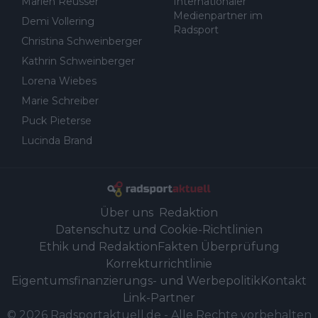
Marlen Reusser
Internationaler
Medienpartner im
Demi Vollering
Radsport
Christina Schweinberger
Kathrin Schweinberger
Lorena Wiebes
Marie Schreiber
Puck Pieterse
Lucinda Brand
Über uns
Redaktion
Datenschutz und Cookie-Richtlinien
Ethik und Redaktion
Fakten Überprüfung
Korrekturrichtlinie
Eigentumsfinanzierungs- und Werbepolitik
Kontakt
Link-Partner
©
2026
Radsportaktuell.de
-
Alle Rechte vorbehalten