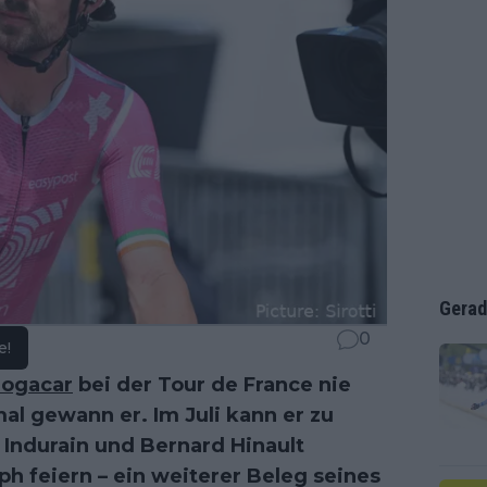
Gerad
0
e!
Pogacar
bei der Tour de France nie
al gewann er. Im Juli kann er zu
 Indurain und Bernard Hinault
h feiern – ein weiterer Beleg seines