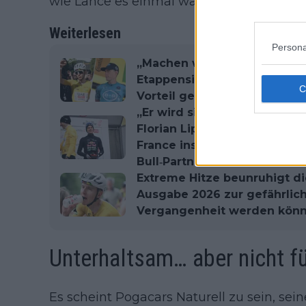
wie Lance es einmal war.“
Weiterlesen
Persona
„Machen wir uns nichts vor“
Etappensieger sagt, Tadej 
Vorteil gegenüber den Rival
„Er wird sicher der Mann sei
Florian Lipowitz nimmt Tade
France ins Visier und befürw
Bull‐Partnerschaft mit Rem
Extreme Hitze beunruhigt d
Ausgabe 2026 zur gefährlic
Vergangenheit werden kön
Unterhaltsam… aber nicht fü
Es scheint Pogacars Naturell zu sein, sei