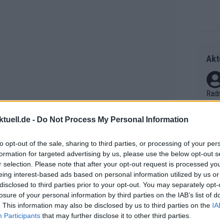
Akt
Radr
ss T
onen
tuell.de -
Do Not Process My Personal Information
as g
Erfo
Mich
to opt-out of the sale, sharing to third parties, or processing of your per
Zeic
formation for targeted advertising by us, please use the below opt-out s
Gest
r selection. Please note that after your opt-out request is processed y
et. 
eing interest-based ads based on personal information utilized by us or
disclosed to third parties prior to your opt-out. You may separately opt-
 France dominiert und wie er sich in
Auf 
losure of your personal information by third parties on the IAB’s list of
V?
. This information may also be disclosed by us to third parties on the
IA
icht wundern, wenn er so groß wird,
Participants
that may further disclose it to other third parties.