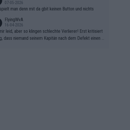
07-05-2026
spielt man denn mit da gbit keinen Button und nichts
FlyingWvA
16-04-2026
mir leid, aber so klingen schlechte Verlierer! Erst kritisiert
g, dass niemand seinem Kapitän nach dem Defekt einen r
 Teppich ausrollt. Dann schimpft Pogacar selber über sei
Shimano-Schubkarre", ehe Morgado denkt, dass der Welt
ter mit einem platten Reifen ins Velodrome einfuhr. Schle
r Stil!!! Insbesondere, wenn man sich die Rennsituation vo
m Defekt anschaut - wer andern eine Grube gräbt, fällt sel
hinein.