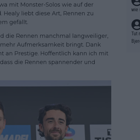
etwa mit Monster-Solos wie auf der
wie 
 Healy liebt diese Art, Rennen zu
em gefällt.
Tut 
ind die Rennen manchmal langweiliger,
Bjer
rt mehr Aufmerksamkeit bringt. Dank
oten
 an Prestige. Hoffentlich kann ich mit
ne "
, dass die Rennen spannender und
meis
chte
r de
bst 