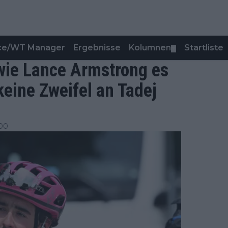
nce/WT Manager
Ergebnisse
Kolumnen
Startliste
▼
 wie Lance Armstrong es
keine Zweifel an Tadej
:00