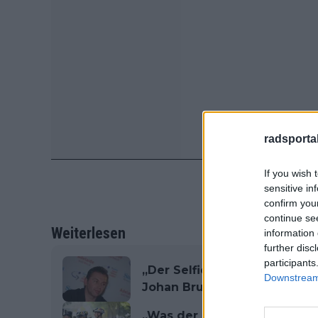
radsportak
If you wish 
sensitive in
confirm you
continue se
Weiterlesen
information 
further disc
participants
„Der Selfie-König mochte nic
Downstream 
Johan Bruyneel kontert UCI-K
„Was der heute wieder gezei