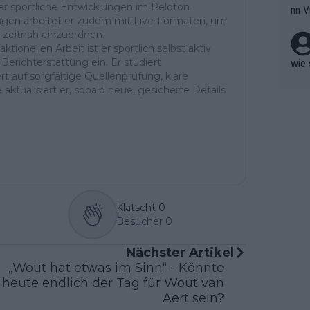
r sportliche Entwicklungen im Peloton
nn V
berw
ntagen arbeitet er zudem mit Live-Formaten, um
r nic
hen.
 zeitnah einzuordnen.
ktionellen Arbeit ist er sportlich selbst aktiv
Berichterstattung ein. Er studiert
wie 
t auf sorgfältige Quellenprüfung, klare
aktualisiert er, sobald neue, gesicherte Details
Klatscht
0
Besucher
0
Nächster Artikel
„Wout hat etwas im Sinn“ - Könnte
heute endlich der Tag für Wout van
Aert sein?