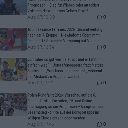
Prognosen – Sieg für Wiebes oder attackiert
Vollering Niewiadomas Gelbes Trikot?
0
Aug 07, 18:09
Tour de France Femmes 2026: Gesamtwertung
nach der 7. Etappe – Niewiadoma übernimmt
Gelb mit 15 Sekunden Vorsprung auf Vollering
0
Aug 07, 18:34
„Ich fahre so gut wie nie zuvor, und er fährt mir
einfach weg“ – Jonas Vingegaard fragt Mattias
Skjelmose: ‚Was kann ich noch tun?‘, während
der Abstand zu Pogacar wächst
0
Aug 07, 11:30
Polen-Rundfahrt 2026: Vorschau auf die 6.
Etappe, Profile, Favoriten, TV- und Online-
Übertragung sowie Prognosen – Kampf um den
Gesamtsieg könnte auf der Königsetappe im
völligen Chaos entschieden werden
0
Aug 07, 17:45