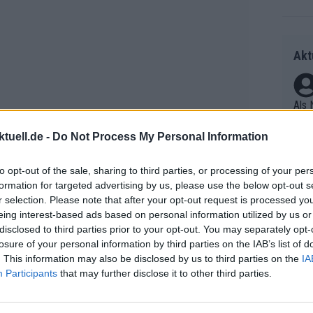
Akt
Als 
Seku
tuell.de -
Do Not Process My Personal Information
ring
olle
to opt-out of the sale, sharing to third parties, or processing of your per
und 
Radr
formation for targeted advertising by us, please use the below opt-out s
er F
ss T
r selection. Please note that after your opt-out request is processed y
riff
onen
eing interest-based ads based on personal information utilized by us or
Die 
as g
disclosed to third parties prior to your opt-out. You may separately opt-
as e
Erfo
losure of your personal information by third parties on the IAB’s list of
Mich
ür z
. This information may also be disclosed by us to third parties on the
IA
Zeic
Gest
ht, dass ich ihn besuchte“ –
Mont
Participants
that may further disclose it to other third parties.
et. 
ritik nach Tour-Auftritt
n di
die 
gt hat“ – Jan Ullrich schwärmt