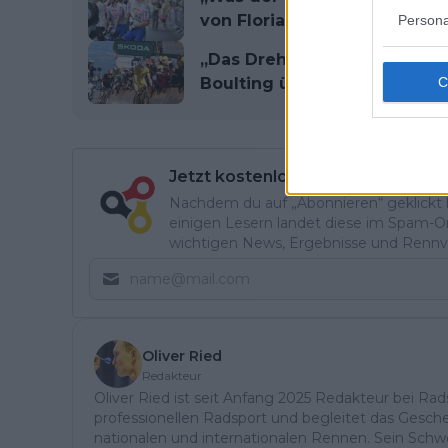
von Florian Lipowitz’ Leist
Persona
„Das Drehbuch wurde zerriss
Boulting über einen wilden
Jetzt kostenlos den RadsportAkt
Nachdem du auf „Abonnieren“ geklickt ha
einigen Lesern landet diese im Spam-Ord
wichtigen News, Ergebnisse und Rennvo
Oliver Ried
Redakteur
Oliver Ried ist seit Anfang 2025 Redakteur bei Rads
professionellen Radsport und begleitet das Gesch
nationalen und internationalen Rennen. Sein Schwe