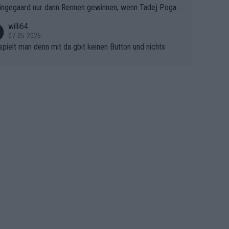
ingegaard nur dann Rennen gewinnen, wenn Tadej Pogaca
asser, aber SD Worx und Vollering müssen jetzt All-In ge
ht mitfährt!!!
 (gregmann)
willi64
07-05-2026
spielt man denn mit da gbit keinen Button und nichts