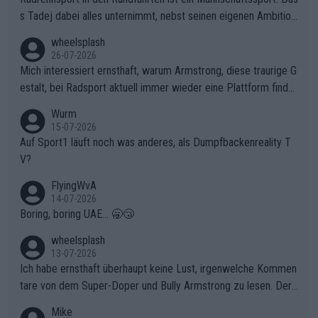
s Tadej dabei alles unternimmt, nebst seinen eigenen Ambition
en, gegenüber seinen Helfern Solidarität zu zeigen und so das
wheelsplash
ganze Team auch mental stark zu machen und konkret am Erf
26-07-2026
olg teilzuhaben, ist ihm ganz hoch anzurechnen. Das ist ein Zei
Mich interessiert ernsthaft, warum Armstrong, diese traurige G
chen weit über den Radsport hinaus.
estalt, bei Radsport aktuell immer wieder eine Plattform finde
t. Könnte mir die Redaktion diese Frage beantworten?
Wurm
15-07-2026
Auf Sport1 läuft noch was anderes, als Dumpfbackenreality T
V?
FlyingWvA
14-07-2026
Boring, boring UAE... 🥱😴
wheelsplash
13-07-2026
Ich habe ernsthaft überhaupt keine Lust, irgenwelche Kommen
tare von dem Super-Doper und Bully Armstrong zu lesen. Der
Typ ist so was von daneben. Er kann seine Meinung haben, abe
Mike