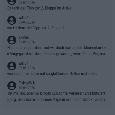
r die gehört nicht in dieses Medium!
05-07-2026
Es fehlt der Tipp zur 2. Etappe im Artikel
willi64
04-07-2026
wo ist denn der Tipp zur 2. Etappe?
Z-Man
23-05-2026
Nichts für ungut, aber sind wir doch mal ehrlich: Momentan kan
n Vingegaard nur dann Rennen gewinnen, wenn Tadej Pogacar
nicht mitfährt!!!
willi64
07-05-2026
wie spielt man denn mit da gbit keinen Button und nichts
FlyingWvA
16-04-2026
Tut mir leid, aber so klingen schlechte Verlierer! Erst kritisiert
Bjerg, dass niemand seinem Kapitän nach dem Defekt einen ro
ten Teppich ausrollt. Dann schimpft Pogacar selber über seine
"Shimano-Schubkarre", ehe Morgado denkt, dass der Weltmeis