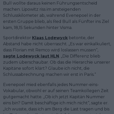
Bull wollte daraus keinen Führungsentscheid
machen. Lipowitz riss im ansteigenden
Schlusskilometer ab, während Evenepoel in der
ersten Gruppe blieb, als Red Bull als Fünfter ins Ziel
kam, 18,15 Sekunden hinter Visma.
Sportdirektor
Klaas Lodewyck
betonte, der
Abstand habe nicht überrascht. „Es war einkalkuliert,
dass Florian mit Remco wird loslassen müssen“,
sagte Lodewyck laut HLN
. „Die Differenz blieb
zudem überschaubar. Ob das die Hierarchie unserer
Kapitäne sofort klärt? Glaube ich nicht, die
Schlussabrechnung machen wir erst in Paris.“
Evenepoel mied ebenfalls jedes Nummer-eins-
Vokabular, obwohl er auf seinen Teamkollegen Zeit
gutgemacht hatte. „Ob ich jetzt Kapitän Nummer
eins bin? Damit beschäftige ich mich nicht“, sagte er.
„Ich wusste, dass ich am Berg die Last tragen und bis