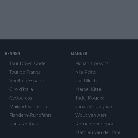
RENNEN
MÄNNER
Tour Down Under
Florian Lipowitz
Tour de France
Nils Politt
Vuelta a España
Jan Ullrich
Giro d'Italia
Marcel Kittel
Cyclocross
Tadej Pogacar
Mailand-Sanremo
Jonas Vingegaard
Flandern-Rundfahrt
Wout van Aert
Paris-Roubaix
Remco Evenepoel
Mathieu van der Poel