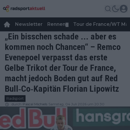
Newsletter
Rennen
Tour de France/WT Ma
▼
„Ein bisschen schade ... aber es
kommen noch Chancen“ – Remco
Evenepoel verpasst das erste
Gelbe Trikot der Tour de France,
macht jedoch Boden gut auf Red
Bull‐Co‐Kapitän Florian Lipowitz
Radsport
durch
Pascal Michiels
Samstag, 04 Juli 2026 um 20:30