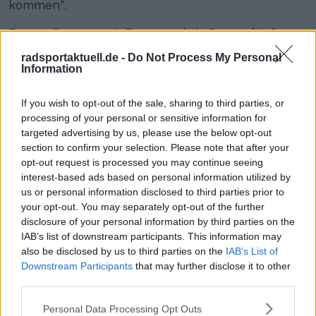
kommen“.
Etappe 2 startet mit Evenepoel als Gesamtfünfter
bei 19 Sekunden Rückstand, Lipowitz als Achter bei
radsportaktuell.de -
Do Not Process My Personal
35 Sekunden, und Red Bull hält beide Kapitäne
Information
weiterhin öffentlich im Spiel.
If you wish to opt-out of the sale, sharing to third parties, or
processing of your personal or sensitive information for
Jetzt kostenlos den RadsportAktuell-
targeted advertising by us, please use the below opt-out
section to confirm your selection. Please note that after your
Newsletter abonnieren!
opt-out request is processed you may continue seeing
Nachdem du auf „Abonnieren“ geklickt hast,
interest-based ads based on personal information utilized by
erhältst du sofort eine E-Mail von uns. Bei
us or personal information disclosed to third parties prior to
einigen Lesern landet diese im Spam-
your opt-out. You may separately opt-out of the further
Ordner – überprüfe ihn daher bitte ebenfalls.
disclosure of your personal information by third parties on the
Alle wichtigen News, Ergebnisse und
IAB’s list of downstream participants. This information may
Rennvorschauen – täglich kompakt per E-
also be disclosed by us to third parties on the
IAB’s List of
Mail.
Downstream Participants
that may further disclose it to other
third parties.
Abonnieren
Personal Data Processing Opt Outs