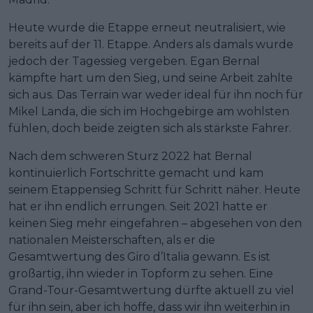
Heute wurde die Etappe erneut neutralisiert, wie
bereits auf der 11. Etappe. Anders als damals wurde
jedoch der Tagessieg vergeben. Egan Bernal
kämpfte hart um den Sieg, und seine Arbeit zahlte
sich aus. Das Terrain war weder ideal für ihn noch für
Mikel Landa, die sich im Hochgebirge am wohlsten
fühlen, doch beide zeigten sich als stärkste Fahrer.
Nach dem schweren Sturz 2022 hat Bernal
kontinuierlich Fortschritte gemacht und kam
seinem Etappensieg Schritt für Schritt näher. Heute
hat er ihn endlich errungen. Seit 2021 hatte er
keinen Sieg mehr eingefahren – abgesehen von den
nationalen Meisterschaften, als er die
Gesamtwertung des Giro d’Italia gewann. Es ist
großartig, ihn wieder in Topform zu sehen. Eine
Grand-Tour-Gesamtwertung dürfte aktuell zu viel
für ihn sein, aber ich hoffe, dass wir ihn weiterhin in