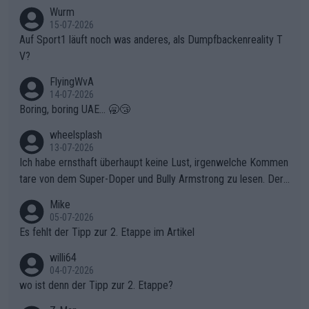
t. Könnte mir die Redaktion diese Frage beantworten?
Wurm
15-07-2026
Auf Sport1 läuft noch was anderes, als Dumpfbackenreality T
V?
FlyingWvA
14-07-2026
Boring, boring UAE... 🥱😴
wheelsplash
13-07-2026
Ich habe ernsthaft überhaupt keine Lust, irgenwelche Kommen
tare von dem Super-Doper und Bully Armstrong zu lesen. Der
Typ ist so was von daneben. Er kann seine Meinung haben, abe
Mike
r die gehört nicht in dieses Medium!
05-07-2026
Es fehlt der Tipp zur 2. Etappe im Artikel
willi64
04-07-2026
wo ist denn der Tipp zur 2. Etappe?