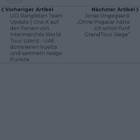
Vorheriger Artikel
Nächster Artikel
UCI Ranglisten Team
Jonas Vingegaard:
Update | Uno-X auf
„Ohne Pogacar hätte
den Fersen von
ich schon fünf
Intermarchés World
GrandTour-Siege“
Tour Lizenz - UAE
dominieren Vuelta
und sammeln riesige
Punkte