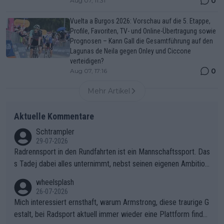
0
Aug 07, 11:31
Vuelta a Burgos 2026: Vorschau auf die 5. Etappe,
Profile, Favoriten, TV- und Online-Übertragung sowie
Prognosen – Kann Gall die Gesamtführung auf den
Lagunas de Neila gegen Onley und Ciccone
verteidigen?
0
Aug 07, 17:16
Mehr Artikel
Aktuelle Kommentare
Schtrampler
29-07-2026
Radrennsport in den Rundfahrten ist ein Mannschaftssport. Das
s Tadej dabei alles unternimmt, nebst seinen eigenen Ambition
en, gegenüber seinen Helfern Solidarität zu zeigen und so das
wheelsplash
ganze Team auch mental stark zu machen und konkret am Erf
26-07-2026
olg teilzuhaben, ist ihm ganz hoch anzurechnen. Das ist ein Zei
Mich interessiert ernsthaft, warum Armstrong, diese traurige G
chen weit über den Radsport hinaus.
estalt, bei Radsport aktuell immer wieder eine Plattform finde