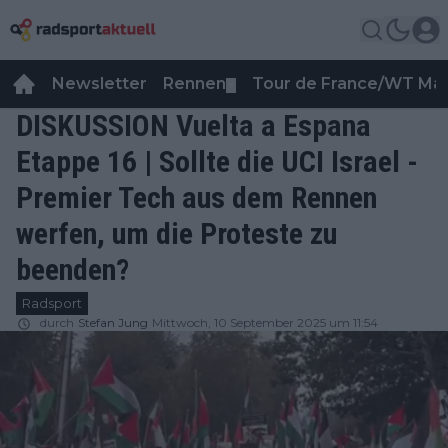
Newsletter
Rennen
Tour de France/WT Ma
▼
DISKUSSION Vuelta a Espana
Etappe 16 | Sollte die UCI Israel -
Premier Tech aus dem Rennen
werfen, um die Proteste zu
beenden?
Radsport
durch
Stefan Jung
Mittwoch, 10 September 2025 um 11:54