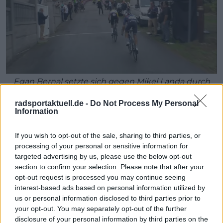
Egan Bernal setzte sich gegen Mikel Landa durch
und holte sich den Etappensieg
radsportaktuell.de -
Do Not Process My Personal
Information
Carlos Silva (CiclismoAtual)
If you wish to opt-out of the sale, sharing to third parties, or
processing of your personal or sensitive information for
Die VAE sagten, sie würden um das Rote Trikot
targeted advertising by us, please use the below opt-out
kämpfen – doch Soler brach ab. Was soll man dazu
section to confirm your selection. Please note that after your
sagen? Bernal hob erneut die Arme bei einer großen
opt-out request is processed you may continue seeing
Rundfahrt. Worauf wartet die Rennorganisation
interest-based ads based on personal information utilized by
eigentlich noch, um Israel – Premier Tech nach
us or personal information disclosed to third parties prior to
Hause zu schicken?
your opt-out. You may separately opt-out of the further
disclosure of your personal information by third parties on the