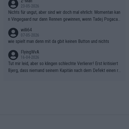
Z-Man
23-05-2026
Nichts für ungut, aber sind wir doch mal ehrlich: Momentan kan
n Vingegaard nur dann Rennen gewinnen, wenn Tadej Pogacar
nicht mitfährt!!!
willi64
07-05-2026
wie spielt man denn mit da gbit keinen Button und nichts
FlyingWvA
16-04-2026
Tut mir leid, aber so klingen schlechte Verlierer! Erst kritisiert
Bjerg, dass niemand seinem Kapitän nach dem Defekt einen ro
ten Teppich ausrollt. Dann schimpft Pogacar selber über seine
"Shimano-Schubkarre", ehe Morgado denkt, dass der Weltmeis
ter mit einem platten Reifen ins Velodrome einfuhr. Schlechter
Stil!!! Insbesondere, wenn man sich die Rennsituation vor dem
Defekt anschaut - wer andern eine Grube gräbt, fällt selbst hin
ein.