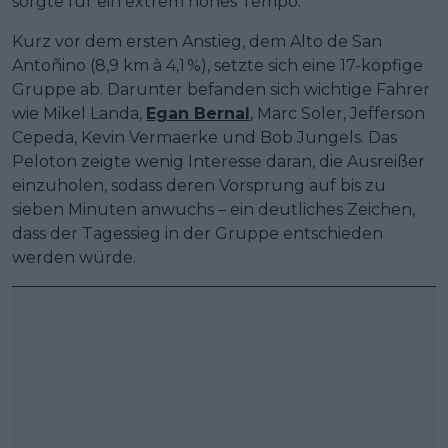
sorgte für ein extrem hohes Tempo.
Kurz vor dem ersten Anstieg, dem Alto de San
Antoñino (8,9 km à 4,1 %), setzte sich eine 17-köpfige
Gruppe ab. Darunter befanden sich wichtige Fahrer
wie Mikel Landa,
Egan Bernal
, Marc Soler, Jefferson
Cepeda, Kevin Vermaerke und Bob Jungels. Das
Peloton zeigte wenig Interesse daran, die Ausreißer
einzuholen, sodass deren Vorsprung auf bis zu
sieben Minuten anwuchs – ein deutliches Zeichen,
dass der Tagessieg in der Gruppe entschieden
werden würde.