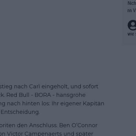
Nich
groß
nn V
berw
r nic
hen.
wie 
tieg nach Carì eingeholt, und sofort
k. Red Bull - BORA - hansgrohe
ing nach hinten los: Ihr eigener Kapitän
r Entscheidung.
oriten den Anschluss. Ben O’Connor
on Victor Campenaerts und später