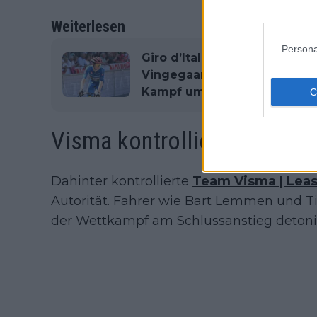
Weiterlesen
Persona
Giro d’Italia 2026 Gesamtwe
Vingegaard fährt allen davo
Kampf um Platz zwei und d
Visma kontrolliert, bevor V
Dahinter kontrollierte
Team Visma | Leas
Autorität. Fahrer wie Bart Lemmen und 
der Wettkampf am Schlussanstieg detoni