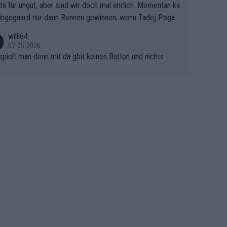
ts für ungut, aber sind wir doch mal ehrlich: Momentan ka
e Finale Richtung Nizza. Niewiadoma hat psychologisch O
ingegaard nur dann Rennen gewinnen, wenn Tadej Pogaca
asser, aber SD Worx und Vollering müssen jetzt All-In ge
ht mitfährt!!!
 (gregmann)
willi64
07-05-2026
spielt man denn mit da gbit keinen Button und nichts