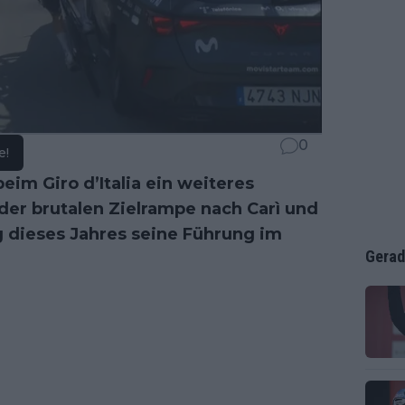
0
e!
im Giro d’Italia ein weiteres
der brutalen Zielrampe nach Carì und
g dieses Jahres seine Führung im
Gerad