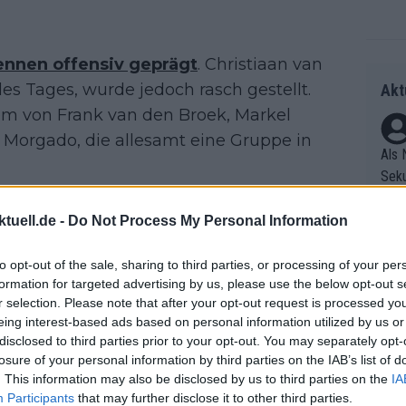
ennen offensiv geprägt
. Christiaan van
des Tages, wurde jedoch rasch gestellt.
Akt
rem von Frank van den Broek, Markel
 Morgado, die allesamt eine Gruppe in
Als 
Seku
ring
aum Luft. Lidl-Trek und UAE Team
olle
tuell.de -
Do Not Process My Personal Information
trolliert, vor allem weil Lidl-Trek
und 
Radr
 bringen wollte.
er F
to opt-out of the sale, sharing to third parties, or processing of your per
ss T
formation for targeted advertising by us, please use the below opt-out s
riff
onen
lich eine stärkere Fluchtgruppe mit
r selection. Please note that after your opt-out request is processed y
Die 
as g
 Christen, Jhonatan Narváez und
eing interest-based ads based on personal information utilized by us or
as e
Erfo
Mich
disclosed to third parties prior to your opt-out. You may separately opt-
tieg zerlegte jedoch auch diese
ür z
Zeic
Gest
losure of your personal information by third parties on the IAB’s list of
m die Führung in der Bergwertung
Mont
. This information may also be disclosed by us to third parties on the
IA
et. 
n di
Participants
that may further disclose it to other third parties.