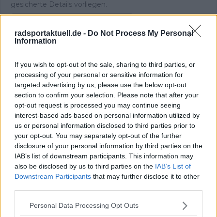
gesicherte Details vorliegen.
Beiträge des Autors ansehen
radsportaktuell.de -
Do Not Process My Personal
Information
If you wish to opt-out of the sale, sharing to third parties, or
processing of your personal or sensitive information for
targeted advertising by us, please use the below opt-out
Klatscht
0
section to confirm your selection. Please note that after your
Besucher
0
opt-out request is processed you may continue seeing
interest-based ads based on personal information utilized by
Vorheriger Artikel
Nächster Artikel
us or personal information disclosed to third parties prior to
Jonathan Milan und
„Ich denke, es wird
your opt-out. You may separately opt-out of the further
Giulio Ciccone wollen
Jonas Vingegaard“ –
disclosure of your personal information by third parties on the
sich langfristig an Lidl-
Brian Holm setzt auf
IAB’s list of downstream participants. This information may
Trek binden
seinen Landsmann bei
also be disclosed by us to third parties on the
IAB’s List of
der Tour de France
Downstream Participants
that may further disclose it to other
third parties.
Personal Data Processing Opt Outs