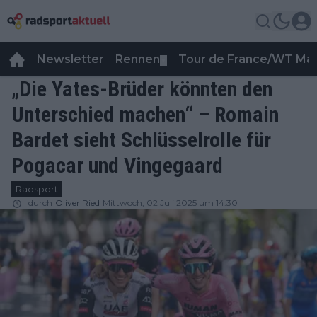
Newsletter
Rennen
Tour de France/WT Ma
▼
„Die Yates-Brüder könnten den
Unterschied machen“ – Romain
Bardet sieht Schlüsselrolle für
Pogacar und Vingegaard
Radsport
durch
Oliver Ried
Mittwoch, 02 Juli 2025 um 14:30