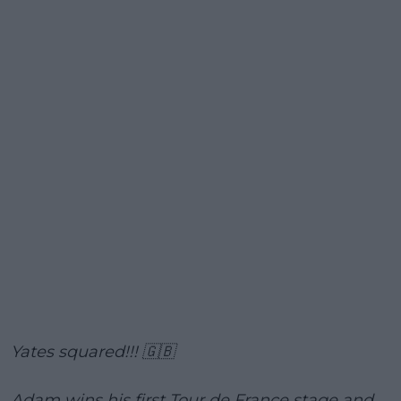
Yates squared!!! 🇬🇧
Adam wins his first Tour de France stage and