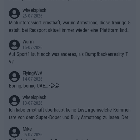
en, gegenüber seinen Helfern Solidarität zu zeigen und so das
wheelsplash
ganze Team auch mental stark zu machen und konkret am Erf
26-07-2026
olg teilzuhaben, ist ihm ganz hoch anzurechnen. Das ist ein Zei
Mich interessiert ernsthaft, warum Armstrong, diese traurige G
chen weit über den Radsport hinaus.
estalt, bei Radsport aktuell immer wieder eine Plattform finde
t. Könnte mir die Redaktion diese Frage beantworten?
Wurm
15-07-2026
Auf Sport1 läuft noch was anderes, als Dumpfbackenreality T
V?
FlyingWvA
14-07-2026
Boring, boring UAE... 🥱😴
wheelsplash
13-07-2026
Ich habe ernsthaft überhaupt keine Lust, irgenwelche Kommen
tare von dem Super-Doper und Bully Armstrong zu lesen. Der
Typ ist so was von daneben. Er kann seine Meinung haben, abe
Mike
r die gehört nicht in dieses Medium!
05-07-2026