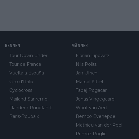
RENNEN
MÄNNER
Tour Down Under
Florian Lipowitz
Tour de France
Nils Politt
Vuelta a España
Jan Ullrich
Giro d'Italia
Marcel Kittel
Cyclocross
Tadej Pogacar
Mailand-Sanremo
Jonas Vingegaard
Flandern-Rundfahrt
Wout van Aert
Paris-Roubaix
Remco Evenepoel
Mathieu van der Poel
Primoz Roglic