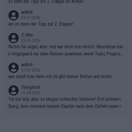
Es fehlt der Tipp zur 2. Etappe im Artikel
willi64
04-07-2026
wo ist denn der Tipp zur 2. Etappe?
Z-Man
23-05-2026
Nichts für ungut, aber sind wir doch mal ehrlich: Momentan kan
n Vingegaard nur dann Rennen gewinnen, wenn Tadej Pogacar
nicht mitfährt!!!
willi64
07-05-2026
wie spielt man denn mit da gbit keinen Button und nichts
FlyingWvA
16-04-2026
Tut mir leid, aber so klingen schlechte Verlierer! Erst kritisiert
Bjerg, dass niemand seinem Kapitän nach dem Defekt einen ro
ten Teppich ausrollt. Dann schimpft Pogacar selber über seine
"Shimano-Schubkarre", ehe Morgado denkt, dass der Weltmeis
ter mit einem platten Reifen ins Velodrome einfuhr. Schlechter