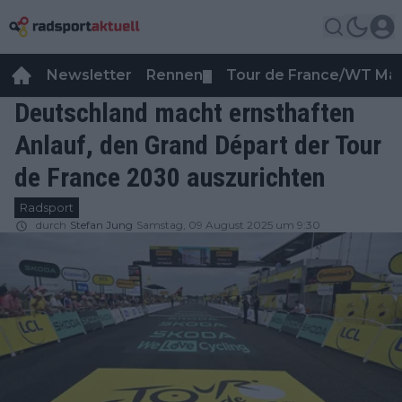
Newsletter
Rennen
Tour de France/WT Ma
▼
Deutschland macht ernsthaften
Anlauf, den Grand Départ der Tour
de France 2030 auszurichten
Radsport
durch
Stefan Jung
Samstag, 09 August 2025 um 9:30