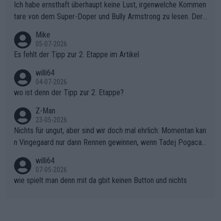
ollering die Initiative.Zu spätes Erwachen: Zu diesem Zeitpunkt
Ich habe ernsthaft überhaupt keine Lust, irgenwelche Kommen
war das Loch zu Niewiadoma bereits zu groß, um es im Allein
tare von dem Super-Doper und Bully Armstrong zu lesen. Der
gang auf den steilen Schlusskilometern noch einmal zu schließ
Typ ist so was von daneben. Er kann seine Meinung haben, abe
Mike
en.Teurer Sekundenpoker: Die Quittung sind nun 15 Sekunden
r die gehört nicht in dieses Medium!
05-07-2026
Rückstand im Gesamtklassement – ein Polster, das Niewiado
Es fehlt der Tipp zur 2. Etappe im Artikel
ma vor der Schlussetappe nach Nizza alle Trümpfe in die Hand
willi64
gibt. Diese Etappe wird sicher als der psychologische Wendep
04-07-2026
unkt dieser Tour in die Geschichte eingehen. Wenn man bei so
wo ist denn der Tipp zur 2. Etappe?
einem harten Aufstieg einmal den Moment verpasst und der K
onkurrentin die "zweite Luft" schenkt, ist der Schaden am Ber
Z-Man
23-05-2026
g kaum noch zu reparieren.Vor uns liegt nun das große Finale R
Nichts für ungut, aber sind wir doch mal ehrlich: Momentan kan
ichtung Nizza. Niewiadoma hat psychologisch Oberwasser, ab
n Vingegaard nur dann Rennen gewinnen, wenn Tadej Pogacar
er SD Worx und Vollering müssen jetzt All-In gehen. (gregman
nicht mitfährt!!!
n)
willi64
07-05-2026
wie spielt man denn mit da gbit keinen Button und nichts