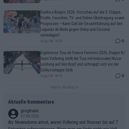
Vuelta a Burgos 2026: Vorschau auf die 5. Etappe,
Profile, Favoriten, TV- und Online-Übertragung sowie
Prognosen – Kann Gall die Gesamtführung auf den
Lagunas de Neila gegen Onley und Ciccone
verteidigen?
0
Aug 08, 15:27
Ergebnisse Tour de France Femmes 2026, Etappe 8 |
Demi Vollering stellt die Tour mit kolossaler Nizza-
Leistung auf den Kopf und schnappt sich vor der
Schlussetappe Gelb
0
Aug 08, 18:15
Mehr Artikel
Aktuelle Kommentare
gregmann
07-08-2026
Als Niewiadoma antrat, waren Vollering und Reusser bis auf 7