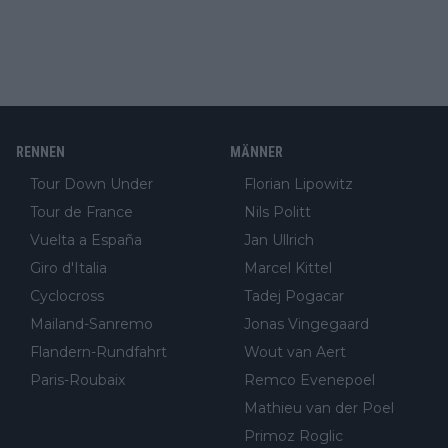
RENNEN
MÄNNER
Tour Down Under
Florian Lipowitz
Tour de France
Nils Politt
Vuelta a España
Jan Ullrich
Giro d'Italia
Marcel Kittel
Cyclocross
Tadej Pogacar
Mailand-Sanremo
Jonas Vingegaard
Flandern-Rundfahrt
Wout van Aert
Paris-Roubaix
Remco Evenepoel
Mathieu van der Poel
Primoz Roglic