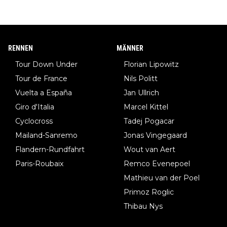
RENNEN
MÄNNER
Tour Down Under
Florian Lipowitz
Tour de France
Nils Politt
Vuelta a España
Jan Ullrich
Giro d'Italia
Marcel Kittel
Cyclocross
Tadej Pogacar
Mailand-Sanremo
Jonas Vingegaard
Flandern-Rundfahrt
Wout van Aert
Paris-Roubaix
Remco Evenepoel
Mathieu van der Poel
Primoz Roglic
Thibau Nys