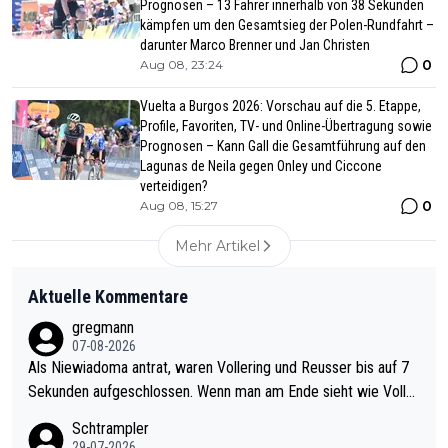
Prognosen – 13 Fahrer innerhalb von 38 Sekunden
kämpfen um den Gesamtsieg der Polen-Rundfahrt –
darunter Marco Brenner und Jan Christen
0
Aug 08, 23:24
Vuelta a Burgos 2026: Vorschau auf die 5. Etappe,
Profile, Favoriten, TV- und Online-Übertragung sowie
Prognosen – Kann Gall die Gesamtführung auf den
Lagunas de Neila gegen Onley und Ciccone
verteidigen?
0
Aug 08, 15:27
Mehr Artikel
Aktuelle Kommentare
gregmann
07-08-2026
Als Niewiadoma antrat, waren Vollering und Reusser bis auf 7
Sekunden aufgeschlossen. Wenn man am Ende sieht wie Voller
ing Reusser hat stehen lassen, ist es unverständlich, wieso Voll
Schtrampler
ering die 7 Sekunden zu Niewiadoma nicht geschlossen hat un
29-07-2026