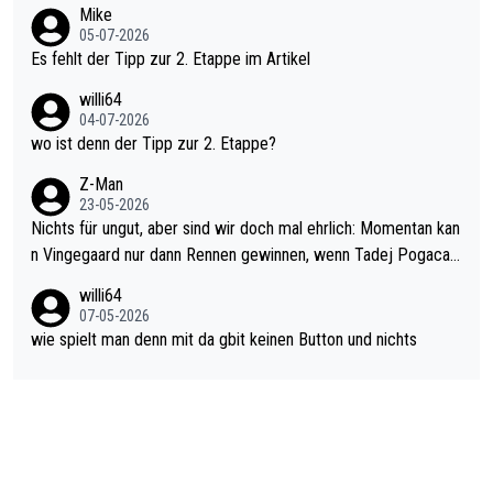
Typ ist so was von daneben. Er kann seine Meinung haben, abe
Mike
en.Teurer Sekundenpoker: Die Quittung sind nun 15 Sekunden
r die gehört nicht in dieses Medium!
05-07-2026
Rückstand im Gesamtklassement – ein Polster, das Niewiado
Es fehlt der Tipp zur 2. Etappe im Artikel
ma vor der Schlussetappe nach Nizza alle Trümpfe in die Hand
willi64
gibt. Diese Etappe wird sicher als der psychologische Wendep
04-07-2026
unkt dieser Tour in die Geschichte eingehen. Wenn man bei so
wo ist denn der Tipp zur 2. Etappe?
einem harten Aufstieg einmal den Moment verpasst und der K
onkurrentin die "zweite Luft" schenkt, ist der Schaden am Ber
Z-Man
23-05-2026
g kaum noch zu reparieren.Vor uns liegt nun das große Finale R
Nichts für ungut, aber sind wir doch mal ehrlich: Momentan kan
ichtung Nizza. Niewiadoma hat psychologisch Oberwasser, ab
n Vingegaard nur dann Rennen gewinnen, wenn Tadej Pogacar
er SD Worx und Vollering müssen jetzt All-In gehen. (gregman
nicht mitfährt!!!
n)
willi64
07-05-2026
wie spielt man denn mit da gbit keinen Button und nichts