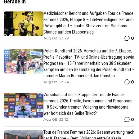
Gerade In
Medizinischer Bericht und Aufgaben Tour de France
Femmes 2026, Etappe 8 – Titelverteidigerin Ferrand-
Prévot gibt auf – später Sturz zerstört Squibans
Chance auf den Etappensieg
0
Aug 08, 23:29
Polen-Rundfahrt 2026: Vorschau auf die 7. Etappe,
Profile, Favoriten, TV- und Online-Übertragung sowie
Prognosen – 13 Fahrer innerhalb von 38 Sekunden
kämpfen um den Gesamtsieg der Polen-Rundfahrt –
darunter Marco Brenner und Jan Christen
0
Aug 08, 23:24
Vorschau auf die 9. Etappe der Tour de France
Femmes 2026: Profile, Favoritinnen und Prognosen
– 8 Sekunden trennen Vollering und Niewiadoma –
wer holt sich das Gelbe Trikot?
0
Aug 08, 23:12
Tour de France Femmes 2026: Gesamtwertung nach
der 8. Etappe – Demi Vollering entreißt Kasia