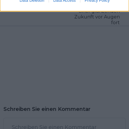
Data Deletion
Data Access
Privacy Policy
Gesamtwertung mit
einer glänzenden
Zukunft vor Augen
fort
Schreiben Sie einen Kommentar