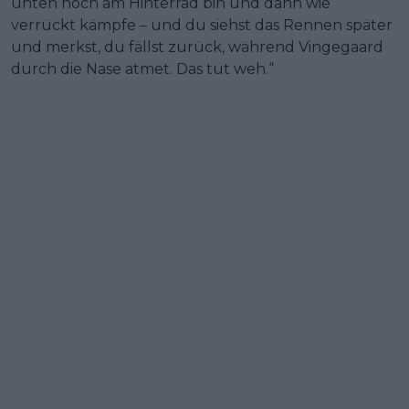
unten noch am Hinterrad bin und dann wie
verrückt kämpfe – und du siehst das Rennen später
und merkst, du fällst zurück, während Vingegaard
durch die Nase atmet. Das tut weh.“