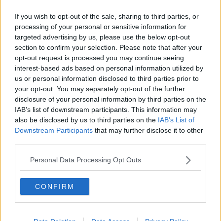
aus der Nähe von München und steht kurz vor dem
Abschluss als Bachelor of Arts in Sportjournalismus. In
If you wish to opt-out of the sale, sharing to third parties, or
seiner Berichterstattung legt er großen Wert auf
processing of your personal or sensitive information for
sorgfältige Quellenprüfung, präzise Einordnung und
targeted advertising by us, please use the below opt-out
aktualisiert Inhalte, sobald neue, gesicherte
section to confirm your selection. Please note that after your
Informationen vorliegen.
opt-out request is processed you may continue seeing
interest-based ads based on personal information utilized by
Beiträge des Autors ansehen
us or personal information disclosed to third parties prior to
your opt-out. You may separately opt-out of the further
disclosure of your personal information by third parties on the
IAB’s list of downstream participants. This information may
also be disclosed by us to third parties on the
IAB’s List of
Downstream Participants
that may further disclose it to other
Klatscht
0
third parties.
Besucher
0
Personal Data Processing Opt Outs
Vorheriger Artikel
Nächster Artikel
„Uns läuft die Zeit
„Man muss Chancen
CONFIRM
davon“ – Enric Mas
mit beiden Händen
betont, dass Movistar
ergreifen“ – Afonso
den Giro d’Italia 2026
Eulalio setzt seine
retten muss
Mission in der Giro-