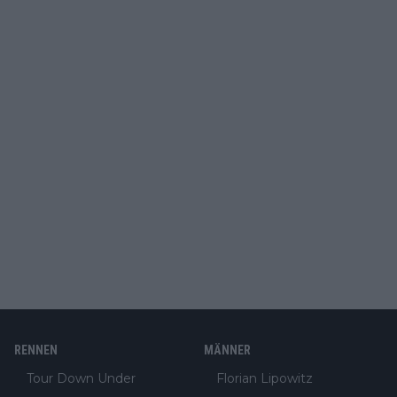
RENNEN
MÄNNER
Tour Down Under
Florian Lipowitz