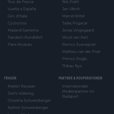
Tour de France
Nils Politt
Vuelta a España
Jan Ullrich
Giro d'Italia
Marcel Kittel
Cyclocross
Tadej Pogacar
Mailand-Sanremo
Jonas Vingegaard
Flandern-Rundfahrt
Wout van Aert
Paris-Roubaix
Remco Evenepoel
Mathieu van der Poel
Primoz Roglic
Thibau Nys
FRAUEN
PARTNER & KOOPERATIONEN
Marlen Reusser
Internationaler
Medienpartner im
Demi Vollering
Radsport
Christina Schweinberger
Kathrin Schweinberger