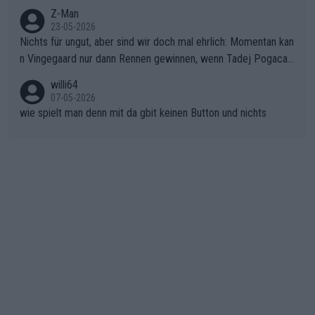
onkurrentin die "zweite Luft" schenkt, ist der Schaden am Ber
Z-Man
23-05-2026
g kaum noch zu reparieren.Vor uns liegt nun das große Finale R
Nichts für ungut, aber sind wir doch mal ehrlich: Momentan kan
ichtung Nizza. Niewiadoma hat psychologisch Oberwasser, ab
n Vingegaard nur dann Rennen gewinnen, wenn Tadej Pogacar
er SD Worx und Vollering müssen jetzt All-In gehen. (gregman
nicht mitfährt!!!
n)
willi64
07-05-2026
wie spielt man denn mit da gbit keinen Button und nichts