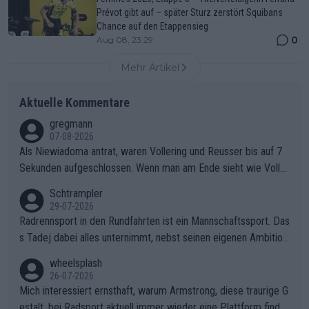
Prévot gibt auf – später Sturz zerstört Squibans
Chance auf den Etappensieg
0
Aug 08, 23:29
Mehr Artikel
Aktuelle Kommentare
gregmann
07-08-2026
Als Niewiadoma antrat, waren Vollering und Reusser bis auf 7
Sekunden aufgeschlossen. Wenn man am Ende sieht wie Voller
ing Reusser hat stehen lassen, ist es unverständlich, wieso Voll
Schtrampler
ering die 7 Sekunden zu Niewiadoma nicht geschlossen hat un
29-07-2026
d den Abstand hat anwachsen lassen. Ein schwerer taktischer
Radrennsport in den Rundfahrten ist ein Mannschaftssport. Das
Fehler, der den Tour Sieg kosten wird.Diese Beobachtung trifft
s Tadej dabei alles unternimmt, nebst seinen eigenen Ambition
den taktischen Kern dieser dramatischen Etappe perfekt. Die
en, gegenüber seinen Helfern Solidarität zu zeigen und so das
wheelsplash
Zögerlichkeit von Demi Vollering in diesem Moment war das e
ganze Team auch mental stark zu machen und konkret am Erf
26-07-2026
ntscheidende Puzzleteil, das Katarzyna Niewiadoma die Tür z
olg teilzuhaben, ist ihm ganz hoch anzurechnen. Das ist ein Zei
Mich interessiert ernsthaft, warum Armstrong, diese traurige G
um Gelben Trikot geöffnet hat.Das taktische Dilemma am Mon
chen weit über den Radsport hinaus.
estalt, bei Radsport aktuell immer wieder eine Plattform finde