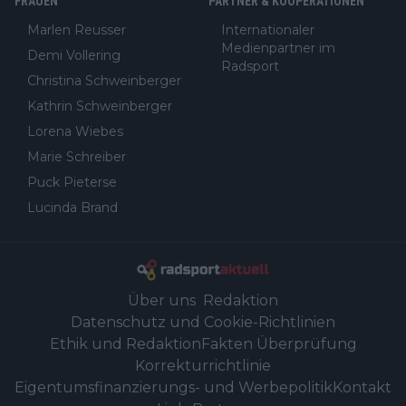
FRAUEN
PARTNER & KOOPERATIONEN
Marlen Reusser
Internationaler
Medienpartner im
Demi Vollering
Radsport
Christina Schweinberger
Kathrin Schweinberger
Lorena Wiebes
Marie Schreiber
Puck Pieterse
Lucinda Brand
Über uns
Redaktion
Datenschutz und Cookie-Richtlinien
Ethik und Redaktion
Fakten Überprüfung
Korrekturrichtlinie
Eigentumsfinanzierungs- und Werbepolitik
Kontakt