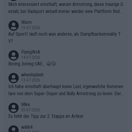
olg teilzuhaben, ist ihm ganz hoch anzurechnen. Das ist ein Zei
Mich interessiert ernsthaft, warum Armstrong, diese traurige G
chen weit über den Radsport hinaus.
estalt, bei Radsport aktuell immer wieder eine Plattform finde
t. Könnte mir die Redaktion diese Frage beantworten?
Wurm
15-07-2026
Auf Sport1 läuft noch was anderes, als Dumpfbackenreality T
V?
FlyingWvA
14-07-2026
Boring, boring UAE... 🥱😴
wheelsplash
13-07-2026
Ich habe ernsthaft überhaupt keine Lust, irgenwelche Kommen
tare von dem Super-Doper und Bully Armstrong zu lesen. Der
Typ ist so was von daneben. Er kann seine Meinung haben, abe
Mike
r die gehört nicht in dieses Medium!
05-07-2026
Es fehlt der Tipp zur 2. Etappe im Artikel
willi64