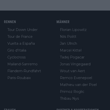
RENNEN
MÄNNER
Tour Down Under
Florian Lipowitz
Tour de France
Nils Politt
Vuelta a España
Jan Ullrich
Giro d'Italia
Marcel Kittel
Cyclocross
Tadej Pogacar
Mailand-Sanremo
Jonas Vingegaard
Flandern-Rundfahrt
Wout van Aert
Paris-Roubaix
Remco Evenepoel
Mathieu van der Poel
Primoz Roglic
Thibau Nys