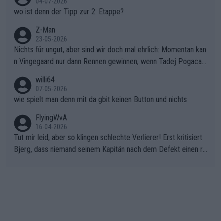
04-07-2026
wo ist denn der Tipp zur 2. Etappe?
Z-Man
23-05-2026
Nichts für ungut, aber sind wir doch mal ehrlich: Momentan kan
n Vingegaard nur dann Rennen gewinnen, wenn Tadej Pogacar
nicht mitfährt!!!
willi64
07-05-2026
wie spielt man denn mit da gbit keinen Button und nichts
FlyingWvA
16-04-2026
Tut mir leid, aber so klingen schlechte Verlierer! Erst kritisiert
Bjerg, dass niemand seinem Kapitän nach dem Defekt einen ro
ten Teppich ausrollt. Dann schimpft Pogacar selber über seine
"Shimano-Schubkarre", ehe Morgado denkt, dass der Weltmeis
ter mit einem platten Reifen ins Velodrome einfuhr. Schlechter
Stil!!! Insbesondere, wenn man sich die Rennsituation vor dem
Defekt anschaut - wer andern eine Grube gräbt, fällt selbst hin
ein.