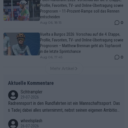
Profile, Favoriten, TV- und Online-Übertragung sowie
Prognosen – 11-Prozent-Rampe soll das Rennen
entscheiden
0
Aug 06, 18:15
Vuelta a Burgos 2026: Vorschau auf die 4. Etappe,
Profile, Favoriten, TV- und Online-Übertragung sowie
Prognosen – Matthew Brennan geht als Topfavorit
in die letzte Sprintchance
0
Aug 06, 17:45
Mehr Artikel
Aktuelle Kommentare
Schtrampler
29-07-2026
Radrennsport in den Rundfahrten ist ein Mannschaftssport. Das
s Tadej dabei alles unternimmt, nebst seinen eigenen Ambition
en, gegenüber seinen Helfern Solidarität zu zeigen und so das
wheelsplash
ganze Team auch mental stark zu machen und konkret am Erf
26-07-2026