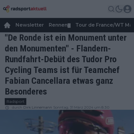
Newsletter
Rennen
Tour de France/WT Ma
▼
"De Ronde ist ein Monument unter
den Monumenten" - Flandern-
Rundfahrt-Debüt des Tudor Pro
Cycling Teams ist für Teamchef
Fabian Cancellara etwas ganz
Besonderes
Radsport
durch
Dirk Linnemann
Sonntag, 31 März 2024 um 8:30