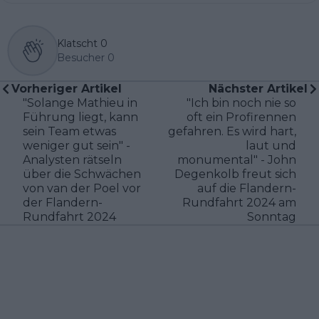
Klatscht
0
Besucher
0
Vorheriger Artikel
Nächster Artikel
"Solange Mathieu in
"Ich bin noch nie so
Führung liegt, kann
oft ein Profirennen
sein Team etwas
gefahren. Es wird hart,
weniger gut sein" -
laut und
Analysten rätseln
monumental" - John
über die Schwächen
Degenkolb freut sich
von van der Poel vor
auf die Flandern-
der Flandern-
Rundfahrt 2024 am
Rundfahrt 2024
Sonntag