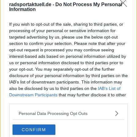
erhältst du sofort eine E-Mail von uns. Bei
radsportaktuell.de -
Do Not Process My Personal
einigen Lesern landet diese im Spam-
Information
Ordner – überprüfe ihn daher bitte ebenfalls.
Alle wichtigen News, Ergebnisse und
If you wish to opt-out of the sale, sharing to third parties, or
Rennvorschauen – täglich kompakt per E-
Mail.
processing of your personal or sensitive information for
targeted advertising by us, please use the below opt-out
section to confirm your selection. Please note that after your
opt-out request is processed you may continue seeing
Abonnieren
interest-based ads based on personal information utilized by
us or personal information disclosed to third parties prior to
your opt-out. You may separately opt-out of the further
disclosure of your personal information by third parties on the
Oliver Ried
IAB’s list of downstream participants. This information may
Redakteur
also be disclosed by us to third parties on the
IAB’s List of
Oliver Ried ist seit Anfang 2025 Redakteur bei
Downstream Participants
that may further disclose it to other
Radsportaktuell.de. Er berichtet dort über den
third parties.
professionellen Radsport und begleitet das Geschehen
von der WorldTour bis zu wichtigen nationalen und
Personal Data Processing Opt Outs
internationalen Rennen. Sein Schwerpunkt liegt auf
aktuellen Rennberichten, Einordnungen und
Hintergrundtexten, mit denen er sportliche
CONFIRM
Entwicklungen im Peloton verständlich und präzise