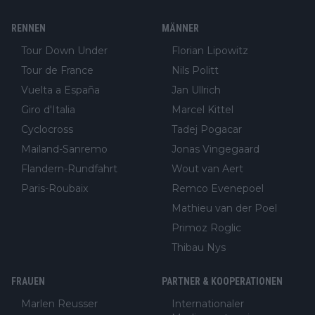
RENNEN
MÄNNER
Tour Down Under
Florian Lipowitz
Tour de France
Nils Politt
Vuelta a España
Jan Ullrich
Giro d'Italia
Marcel Kittel
Cyclocross
Tadej Pogacar
Mailand-Sanremo
Jonas Vingegaard
Flandern-Rundfahrt
Wout van Aert
Paris-Roubaix
Remco Evenepoel
Mathieu van der Poel
Primoz Roglic
Thibau Nys
FRAUEN
PARTNER & KOOPERATIONEN
Marlen Reusser
Internationaler