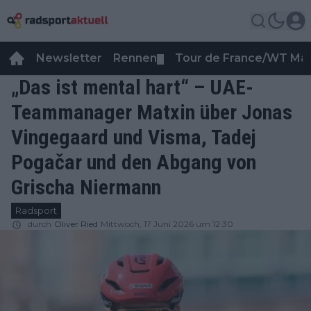
Newsletter
Rennen
Tour de France/WT Ma
▼
„Das ist mental hart“ – UAE-
Teammanager Matxin über Jonas
Vingegaard und Visma, Tadej
Pogačar und den Abgang von
Grischa Niermann
Radsport
durch
Oliver Ried
Mittwoch, 17 Juni 2026 um 12:30