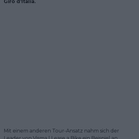
Giro d’Italia.
Mit einem anderen Tour-Ansatz nahm sich der
Leader von Visma | Lease a Bike ein Beispiel an