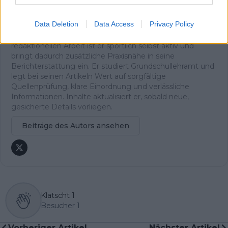
erklärt. Bei großen Renntagen arbeitet er zudem mit
Live-Formaten, um das Geschehen fortlaufend zu
Data Deletion
Data Access
Privacy Policy
dokumentieren und zeitnah einzuordnen.
Oliver ist in Würzburg stationiert. Neben seiner
redaktionellen Arbeit ist er sportlich selbst aktiv und
bringt dadurch zusätzliche Praxisnähe in seine
Berichterstattung ein. Er studiert Grundschullehramt und
legt bei seinen Artikeln Wert auf sorgfältige
Quellenprüfung, klare Einordnung und verlässliche
Informationen. Inhalte aktualisiert er, sobald neue,
gesicherte Details vorliegen.
Beiträge des Autors ansehen
Klatscht
1
Besucher
1
Vorheriger Artikel
Nächster Artikel