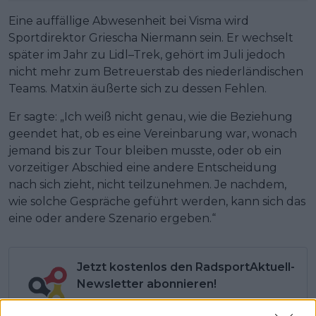
Eine auffällige Abwesenheit bei Visma wird
Sportdirektor Griescha Niermann sein. Er wechselt
später im Jahr zu Lidl–Trek, gehört im Juli jedoch
nicht mehr zum Betreuerstab des niederländischen
Teams. Matxin äußerte sich zu dessen Fehlen.
Er sagte: „Ich weiß nicht genau, wie die Beziehung
geendet hat, ob es eine Vereinbarung war, wonach
jemand bis zur Tour bleiben musste, oder ob ein
vorzeitiger Abschied eine andere Entscheidung
nach sich zieht, nicht teilzunehmen. Je nachdem,
wie solche Gespräche geführt werden, kann sich das
eine oder andere Szenario ergeben.“
Jetzt kostenlos den RadsportAktuell-
Newsletter abonnieren!
Nachdem du auf „Abonnieren“ geklickt hast,