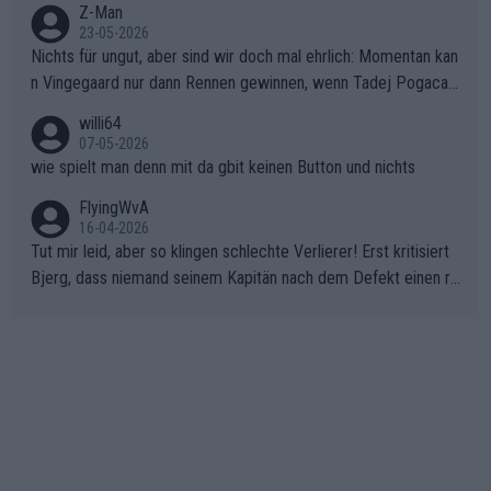
Z-Man
23-05-2026
Nichts für ungut, aber sind wir doch mal ehrlich: Momentan kan
n Vingegaard nur dann Rennen gewinnen, wenn Tadej Pogacar
nicht mitfährt!!!
willi64
07-05-2026
wie spielt man denn mit da gbit keinen Button und nichts
FlyingWvA
16-04-2026
Tut mir leid, aber so klingen schlechte Verlierer! Erst kritisiert
Bjerg, dass niemand seinem Kapitän nach dem Defekt einen ro
ten Teppich ausrollt. Dann schimpft Pogacar selber über seine
"Shimano-Schubkarre", ehe Morgado denkt, dass der Weltmeis
ter mit einem platten Reifen ins Velodrome einfuhr. Schlechter
Stil!!! Insbesondere, wenn man sich die Rennsituation vor dem
Defekt anschaut - wer andern eine Grube gräbt, fällt selbst hin
ein.