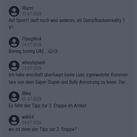
t. Könnte mir die Redaktion diese Frage beantworten?
Wurm
15-07-2026
Auf Sport1 läuft noch was anderes, als Dumpfbackenreality T
V?
FlyingWvA
14-07-2026
Boring, boring UAE... 🥱😴
wheelsplash
13-07-2026
Ich habe ernsthaft überhaupt keine Lust, irgenwelche Kommen
tare von dem Super-Doper und Bully Armstrong zu lesen. Der
Typ ist so was von daneben. Er kann seine Meinung haben, abe
Mike
r die gehört nicht in dieses Medium!
05-07-2026
Es fehlt der Tipp zur 2. Etappe im Artikel
willi64
04-07-2026
wo ist denn der Tipp zur 2. Etappe?