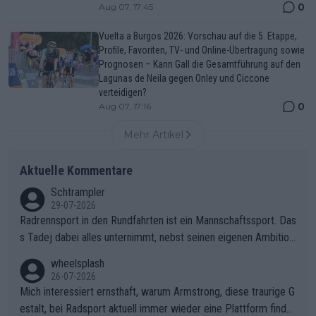
0
Aug 07, 17:45
Vuelta a Burgos 2026: Vorschau auf die 5. Etappe,
Profile, Favoriten, TV- und Online-Übertragung sowie
Prognosen – Kann Gall die Gesamtführung auf den
Lagunas de Neila gegen Onley und Ciccone
verteidigen?
0
Aug 07, 17:16
Mehr Artikel
Aktuelle Kommentare
Schtrampler
29-07-2026
Radrennsport in den Rundfahrten ist ein Mannschaftssport. Das
s Tadej dabei alles unternimmt, nebst seinen eigenen Ambition
en, gegenüber seinen Helfern Solidarität zu zeigen und so das
wheelsplash
ganze Team auch mental stark zu machen und konkret am Erf
26-07-2026
olg teilzuhaben, ist ihm ganz hoch anzurechnen. Das ist ein Zei
Mich interessiert ernsthaft, warum Armstrong, diese traurige G
chen weit über den Radsport hinaus.
estalt, bei Radsport aktuell immer wieder eine Plattform finde