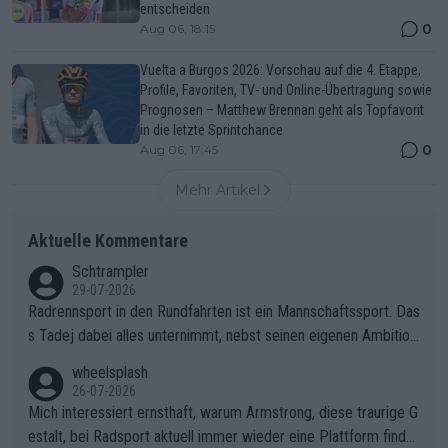
entscheiden
0
Aug 06, 18:15
Vuelta a Burgos 2026: Vorschau auf die 4. Etappe,
Profile, Favoriten, TV- und Online-Übertragung sowie
Prognosen – Matthew Brennan geht als Topfavorit
in die letzte Sprintchance
0
Aug 06, 17:45
Mehr Artikel
Aktuelle Kommentare
Schtrampler
29-07-2026
Radrennsport in den Rundfahrten ist ein Mannschaftssport. Das
s Tadej dabei alles unternimmt, nebst seinen eigenen Ambition
en, gegenüber seinen Helfern Solidarität zu zeigen und so das
wheelsplash
ganze Team auch mental stark zu machen und konkret am Erf
26-07-2026
olg teilzuhaben, ist ihm ganz hoch anzurechnen. Das ist ein Zei
Mich interessiert ernsthaft, warum Armstrong, diese traurige G
chen weit über den Radsport hinaus.
estalt, bei Radsport aktuell immer wieder eine Plattform finde