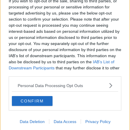
If you wish to opt-out of the sale, sharing to third parties, or
Mehr Artikel
processing of your personal or sensitive information for
targeted advertising by us, please use the below opt-out
section to confirm your selection. Please note that after your
Gerade In
opt-out request is processed you may continue seeing
interest-based ads based on personal information utilized by
Jury und Strafen Tour de France Femmes 2026,
us or personal information disclosed to third parties prior to
Etappe 6 – Geldstrafe für Lotte Kopecky wegen
your opt-out. You may separately opt-out of the further
„Sticky Bottle“
0
disclosure of your personal information by third parties on the
Aug 06, 20:02
IAB’s list of downstream participants. This information may
also be disclosed by us to third parties on the
IAB’s List of
Medizinischer Bericht und Aufgaben Tour de France
Downstream Participants
that may further disclose it to other
Femmes 2026, Etappe 6 – vier Fahrerinnen nicht
third parties.
mehr im Rennen, auch Yara Kastelijn ausgeschieden
0
Aug 06, 19:26
Personal Data Processing Opt Outs
Tour de France Femmes 2026: Gesamtwertung nach
der 6. Etappe – Reusser verteidigt Gelb, Longo
CONFIRM
Borghini macht Boden gut
0
Aug 06, 19:07
Data Deletion
Data Access
Privacy Policy
Vorschau auf die 7. Etappe der Tour de France
Femmes 2026: Profile, Favoritinnen und Prognosen