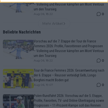
– Vollering und Reusser kämpfen am Mont Ventoux
um den Toursieg
0
Aug 06, 18:22
Mehr Artikel
Beliebte Nachrichten
Vorschau auf die 7. Etappe der Tour de France
Femmes 2026: Profile, Favoritinnen und Prognosen
– Vollering und Reusser kämpfen am Mont Ventoux
um den Toursieg
0
Aug 06, 18:22
Tour de France Femmes 2026: Gesamtwertung nach
der 6. Etappe – Reusser verteidigt Gelb, Longo
Borghini macht Boden gut
0
Aug 06, 19:07
Polen-Rundfahrt 2026: Vorschau auf die 5. Etappe,
Profile, Favoriten, TV- und Online-Übertragung sowie
Prognosen – 11-Prozent-Rampe soll das Rennen