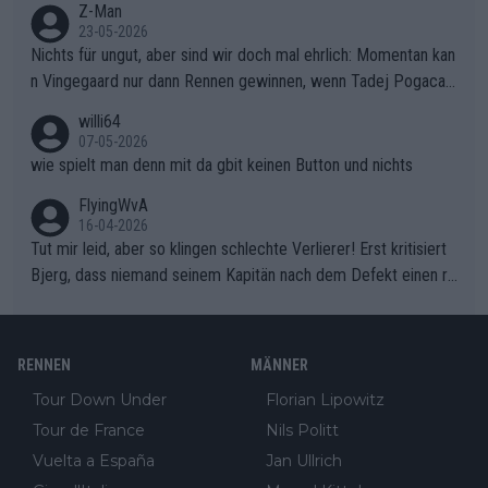
Z-Man
23-05-2026
Nichts für ungut, aber sind wir doch mal ehrlich: Momentan kan
n Vingegaard nur dann Rennen gewinnen, wenn Tadej Pogacar
nicht mitfährt!!!
willi64
07-05-2026
wie spielt man denn mit da gbit keinen Button und nichts
FlyingWvA
16-04-2026
Tut mir leid, aber so klingen schlechte Verlierer! Erst kritisiert
Bjerg, dass niemand seinem Kapitän nach dem Defekt einen ro
ten Teppich ausrollt. Dann schimpft Pogacar selber über seine
"Shimano-Schubkarre", ehe Morgado denkt, dass der Weltmeis
ter mit einem platten Reifen ins Velodrome einfuhr. Schlechter
RENNEN
MÄNNER
Stil!!! Insbesondere, wenn man sich die Rennsituation vor dem
Tour Down Under
Florian Lipowitz
Defekt anschaut - wer andern eine Grube gräbt, fällt selbst hin
Tour de France
Nils Politt
ein.
Vuelta a España
Jan Ullrich