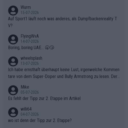
t. Könnte mir die Redaktion diese Frage beantworten?
Wurm
15-07-2026
Auf Sport1 läuft noch was anderes, als Dumpfbackenreality T
V?
FlyingWvA
14-07-2026
Boring, boring UAE... 🥱😴
wheelsplash
13-07-2026
Ich habe ernsthaft überhaupt keine Lust, irgenwelche Kommen
tare von dem Super-Doper und Bully Armstrong zu lesen. Der
Typ ist so was von daneben. Er kann seine Meinung haben, abe
Mike
r die gehört nicht in dieses Medium!
05-07-2026
Es fehlt der Tipp zur 2. Etappe im Artikel
willi64
04-07-2026
wo ist denn der Tipp zur 2. Etappe?