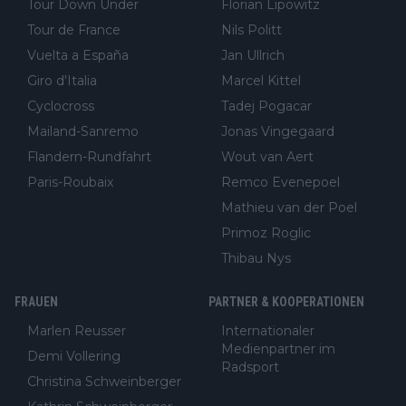
Tour Down Under
Florian Lipowitz
Tour de France
Nils Politt
Vuelta a España
Jan Ullrich
Giro d'Italia
Marcel Kittel
Cyclocross
Tadej Pogacar
Mailand-Sanremo
Jonas Vingegaard
Flandern-Rundfahrt
Wout van Aert
Paris-Roubaix
Remco Evenepoel
Mathieu van der Poel
Primoz Roglic
Thibau Nys
FRAUEN
PARTNER & KOOPERATIONEN
Marlen Reusser
Internationaler
Medienpartner im
Demi Vollering
Radsport
Christina Schweinberger