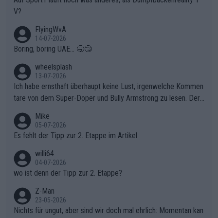
V?
FlyingWvA
14-07-2026
Boring, boring UAE... 🥱😴
wheelsplash
13-07-2026
Ich habe ernsthaft überhaupt keine Lust, irgenwelche Kommen
tare von dem Super-Doper und Bully Armstrong zu lesen. Der
Typ ist so was von daneben. Er kann seine Meinung haben, abe
Mike
r die gehört nicht in dieses Medium!
05-07-2026
Es fehlt der Tipp zur 2. Etappe im Artikel
willi64
04-07-2026
wo ist denn der Tipp zur 2. Etappe?
Z-Man
23-05-2026
Nichts für ungut, aber sind wir doch mal ehrlich: Momentan kan