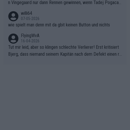
n Vingegaard nur dann Rennen gewinnen, wenn Tadej Pogacar
nicht mitfährt!!!
willi64
07-05-2026
wie spielt man denn mit da gbit keinen Button und nichts
FlyingWvA
16-04-2026
Tut mir leid, aber so klingen schlechte Verlierer! Erst kritisiert
Bjerg, dass niemand seinem Kapitän nach dem Defekt einen ro
ten Teppich ausrollt. Dann schimpft Pogacar selber über seine
"Shimano-Schubkarre", ehe Morgado denkt, dass der Weltmeis
ter mit einem platten Reifen ins Velodrome einfuhr. Schlechter
Stil!!! Insbesondere, wenn man sich die Rennsituation vor dem
Defekt anschaut - wer andern eine Grube gräbt, fällt selbst hin
ein.