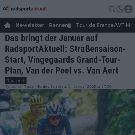
Newsletter
Rennen
Tour de France/WT Ma
▼
Das bringt der Januar auf
RadsportAktuell: Straßensaison-
Start, Vingegaards Grand-Tour-
Plan, Van der Poel vs. Van Aert
Radsport
durch
Pascal Michiels
Samstag, 04 Januar 2025 um 7:30