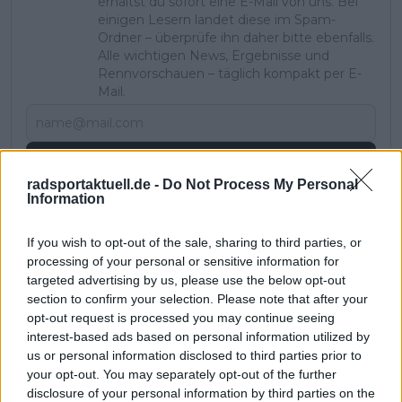
erhältst du sofort eine E-Mail von uns. Bei
einigen Lesern landet diese im Spam-
Ordner – überprüfe ihn daher bitte ebenfalls.
Alle wichtigen News, Ergebnisse und
Rennvorschauen – täglich kompakt per E-
Mail.
Abonnieren
radsportaktuell.de -
Do Not Process My Personal
Information
Pascal Michiels
If you wish to opt-out of the sale, sharing to third parties, or
SEO-Manager, Sportjournalist und Editor-in-chief
processing of your personal or sensitive information for
In meiner Nachbarschaft wuchs man mit der Tour de
targeted advertising by us, please use the below opt-out
France auf. Sie war überall – es waren die letzten großen
section to confirm your selection. Please note that after your
Jahre von Eddy Merckx. Wir waren Kinder, trugen Trikots
opt-out request is processed you may continue seeing
und spielten die gesamte Rundfahrt nach. Zwei Brücken
interest-based ads based on personal information utilized by
wurden zu unseren „Bergen“, und wir rasten über
us or personal information disclosed to third parties prior to
Straßen, als Autos noch nicht den Ton angaben. Mit 13
your opt-out. You may separately opt-out of the further
Jahren war mein Herz endgültig dem Radsport verfallen.
disclosure of your personal information by third parties on the
In einem Urlaub in Frankreich durfte ich nach langem