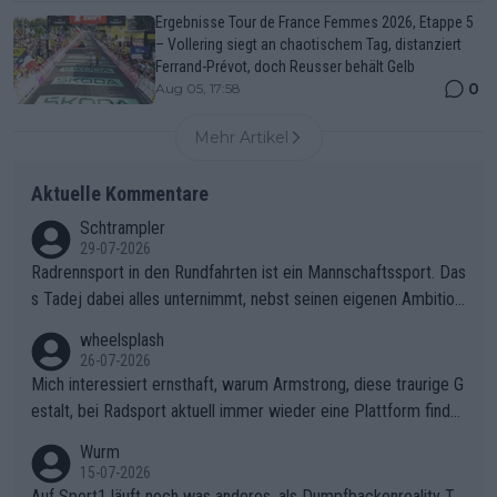
Ergebnisse Tour de France Femmes 2026, Etappe 5
– Vollering siegt an chaotischem Tag, distanziert
Ferrand-Prévot, doch Reusser behält Gelb
0
Aug 05, 17:58
Mehr Artikel
Aktuelle Kommentare
Schtrampler
29-07-2026
Radrennsport in den Rundfahrten ist ein Mannschaftssport. Das
s Tadej dabei alles unternimmt, nebst seinen eigenen Ambition
en, gegenüber seinen Helfern Solidarität zu zeigen und so das
wheelsplash
ganze Team auch mental stark zu machen und konkret am Erf
26-07-2026
olg teilzuhaben, ist ihm ganz hoch anzurechnen. Das ist ein Zei
Mich interessiert ernsthaft, warum Armstrong, diese traurige G
chen weit über den Radsport hinaus.
estalt, bei Radsport aktuell immer wieder eine Plattform finde
t. Könnte mir die Redaktion diese Frage beantworten?
Wurm
15-07-2026
Auf Sport1 läuft noch was anderes, als Dumpfbackenreality T