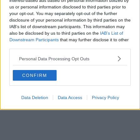
interest-based ads based on personal information utilized by
us or personal information disclosed to third parties prior to
your opt-out. You may separately opt-out of the further
Schreiben Sie einen Kommentar
disclosure of your personal information by third parties on the
IAB’s list of downstream participants. This information may
also be disclosed by us to third parties on the
IAB’s List of
Downstream Participants
that may further disclose it to other
third parties.
Personal Data Processing Opt Outs
SENDEN
CONFIRM
Data Deletion
Data Access
Privacy Policy