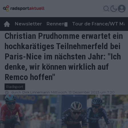
Newsletter
Rennen
Tour de France/WT Ma
▼
Christian Prudhomme erwartet ein
hochkarätiges Teilnehmerfeld bei
Paris-Nice im nächsten Jahr: "Ich
denke, wir können wirklich auf
Remco hoffen"
Radsport
durch
Dirk Linnemann
Mittwoch, 13 Dezember 2023 um 7:30