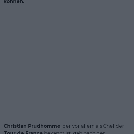
können.
Christian Prudhomme
, der vor allem als Chef der
Tour de France
bekannt ist, gab nach der