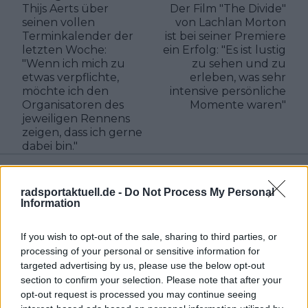
Thijs Aerts über
Der Film "The Divide"
seinen vollen
von Lachlan Morton
Terminkalender der
ist bei seiner Premiere
letzten Woche:
ein Erfolg: "Es ist lustig
"Wenn ich mich zu
zu sehen und zu
etwas verpflichte,
erleben, was sehr
möchte ich den
intensive persönliche
Organisatoren des
Momente waren"
jeweiligen Rennens
zeigen, dass ich gerne
dabei bin."
radsportaktuell.de -
Do Not Process My Personal
Information
If you wish to opt-out of the sale, sharing to third parties, or
processing of your personal or sensitive information for
targeted advertising by us, please use the below opt-out
section to confirm your selection. Please note that after your
opt-out request is processed you may continue seeing