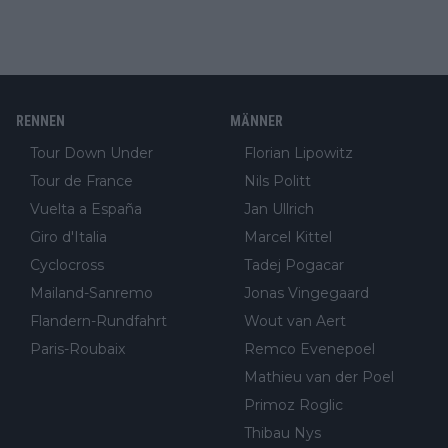
RENNEN
MÄNNER
Tour Down Under
Florian Lipowitz
Tour de France
Nils Politt
Vuelta a España
Jan Ullrich
Giro d'Italia
Marcel Kittel
Cyclocross
Tadej Pogacar
Mailand-Sanremo
Jonas Vingegaard
Flandern-Rundfahrt
Wout van Aert
Paris-Roubaix
Remco Evenepoel
Mathieu van der Poel
Primoz Roglic
Thibau Nys