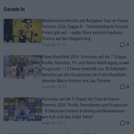
Gerade In
Medizinischer Bericht und Aufgaben Tour de France
Femmes 2026, Etappe 8 – Titelverteidigerin Ferrand-
Prévot gibt auf – später Sturz zerstört Squibans
Chance auf den Etappensieg
0
Aug 08, 23:29
Polen-Rundfahrt 2026: Vorschau auf die 7. Etappe,
Profile, Favoriten, TV- und Online-Übertragung sowie
Prognosen – 13 Fahrer innerhalb von 38 Sekunden
kämpfen um den Gesamtsieg der Polen-Rundfahrt –
darunter Marco Brenner und Jan Christen
0
Aug 08, 23:24
Vorschau auf die 9. Etappe der Tour de France
Femmes 2026: Profile, Favoritinnen und Prognosen
– 8 Sekunden trennen Vollering und Niewiadoma –
wer holt sich das Gelbe Trikot?
0
Aug 08, 23:12