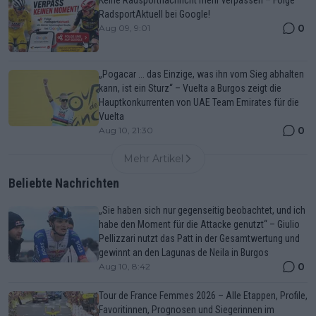
Keine Radsportnachricht mehr verpassen – Folge
RadsportAktuell bei Google!
0
Aug 09, 9:01
„Pogacar ... das Einzige, was ihn vom Sieg abhalten
kann, ist ein Sturz“ – Vuelta a Burgos zeigt die
Hauptkonkurrenten von UAE Team Emirates für die
Vuelta
0
Aug 10, 21:30
Mehr Artikel
Beliebte Nachrichten
„Sie haben sich nur gegenseitig beobachtet, und ich
habe den Moment für die Attacke genutzt“ – Giulio
Pellizzari nutzt das Patt in der Gesamtwertung und
gewinnt an den Lagunas de Neila in Burgos
0
Aug 10, 8:42
Tour de France Femmes 2026 – Alle Etappen, Profile,
Favoritinnen, Prognosen und Siegerinnen im