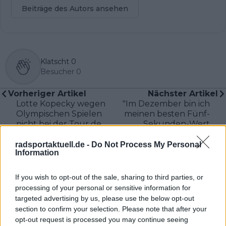
Beiträge des Autors ansehen
Klatscht
0
Besucher
0
Vorheriger Artikel
Nächster Artikel
Lotte Kopecky wegen
"Im Dezember bin ich
Olympischen Spielen
meinen besten Fünf-
nicht bei der Tour de
Sekunden-Wert
France Femmes
überhaupt gefahren"
- Thibau Nys
radsportaktuell.de -
Do Not Process My Personal
Information
Saisonbeginn für
LIDL-Trek bei der
Tour de Romandie
If you wish to opt-out of the sale, sharing to third parties, or
2024
processing of your personal or sensitive information for
targeted advertising by us, please use the below opt-out
section to confirm your selection. Please note that after your
opt-out request is processed you may continue seeing