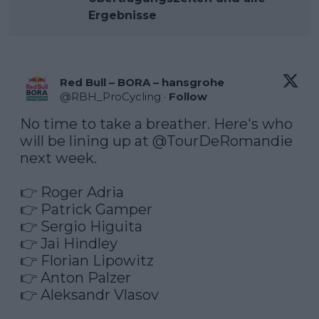
Ergebnisse
Red Bull – BORA – hansgrohe
@
RBH_ProCycling
·
Follow
No time to take a breather. Here's who 
will be lining up at 
@TourDeRomandie
next week.

👉 Roger Adria

👉 Patrick Gamper

👉 Sergio Higuita

👉 Jai Hindley

👉 Florian Lipowitz

👉 Anton Palzer

👉 Aleksandr Vlasov
