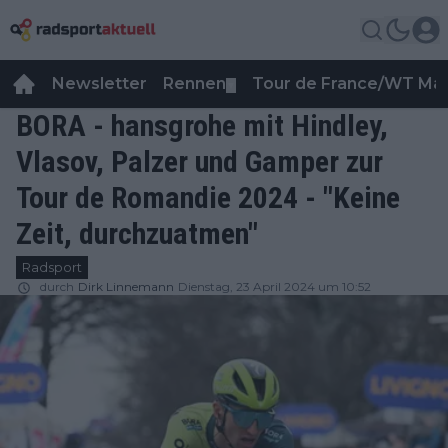
Newsletter
Rennen
Tour de France/WT Ma
▼
BORA - hansgrohe mit Hindley,
Vlasov, Palzer und Gamper zur
Tour de Romandie 2024 - "Keine
Zeit, durchzuatmen"
Radsport
durch
Dirk Linnemann
Dienstag, 23 April 2024 um 10:52