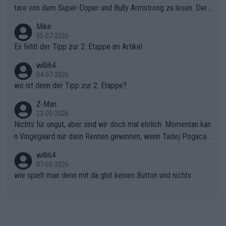
war das Loch zu Niewiadoma bereits zu groß, um es im Allein
tare von dem Super-Doper und Bully Armstrong zu lesen. Der
gang auf den steilen Schlusskilometern noch einmal zu schließ
Typ ist so was von daneben. Er kann seine Meinung haben, abe
Mike
en.Teurer Sekundenpoker: Die Quittung sind nun 15 Sekunden
r die gehört nicht in dieses Medium!
05-07-2026
Rückstand im Gesamtklassement – ein Polster, das Niewiado
Es fehlt der Tipp zur 2. Etappe im Artikel
ma vor der Schlussetappe nach Nizza alle Trümpfe in die Hand
willi64
gibt. Diese Etappe wird sicher als der psychologische Wendep
04-07-2026
unkt dieser Tour in die Geschichte eingehen. Wenn man bei so
wo ist denn der Tipp zur 2. Etappe?
einem harten Aufstieg einmal den Moment verpasst und der K
onkurrentin die "zweite Luft" schenkt, ist der Schaden am Ber
Z-Man
23-05-2026
g kaum noch zu reparieren.Vor uns liegt nun das große Finale R
Nichts für ungut, aber sind wir doch mal ehrlich: Momentan kan
ichtung Nizza. Niewiadoma hat psychologisch Oberwasser, ab
n Vingegaard nur dann Rennen gewinnen, wenn Tadej Pogacar
er SD Worx und Vollering müssen jetzt All-In gehen. (gregman
nicht mitfährt!!!
n)
willi64
07-05-2026
wie spielt man denn mit da gbit keinen Button und nichts