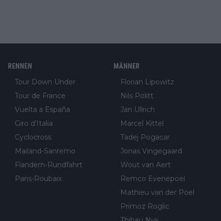
RENNEN
MÄNNER
Tour Down Under
Florian Lipowitz
Tour de France
Nils Politt
Vuelta a España
Jan Ullrich
Giro d'Italia
Marcel Kittel
Cyclocross
Tadej Pogacar
Mailand-Sanremo
Jonas Vingegaard
Flandern-Rundfahrt
Wout van Aert
Paris-Roubaix
Remco Evenepoel
Mathieu van der Poel
Primoz Roglic
Thibau Nys