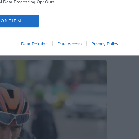
kann 
l Data Processing Opt Outs
kaum 
ogacar
Richt
er, a
CONFIRM
wie s
(greg
alzer und Gamper zur Tour de Romandie
Data Deletion
Data Access
Privacy Policy