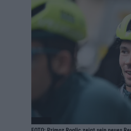
Radsport
FOTO: Primoz Roglic zeigt sein neues Red