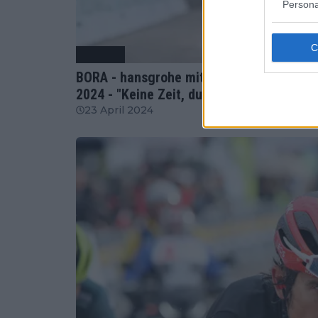
Persona
Radsport
BORA - hansgrohe mit Hindley, Vlasov, P
2024 - "Keine Zeit, durchzuatmen"
23 April 2024