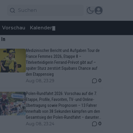
Vorschau
Kalender
▼
 In
Medizinischer Bericht und Aufgaben Tour de
France Femmes 2026, Etappe 8 –
Titelverteidigerin Ferrand-Prévot gibt auf –
später Sturz zerstört Squibans Chance auf
den Etappensieg
0
Aug 08, 23:29
Polen-Rundfahrt 2026: Vorschau auf die 7.
Etappe, Profile, Favoriten, TV- und Online-
Übertragung sowie Prognosen – 13 Fahrer
innerhalb von 38 Sekunden kämpfen um den
Gesamtsieg der Polen-Rundfahrt – darunter
Marco Brenner und Jan Christen
0
Aug 08, 23:24