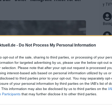
it le
y TV?
einsa
st zuz
oarbe
Borin
zte g
thmus
dpass
ng im
Ich h
tuell.de -
Do Not Process My Personal Information
einbr
menta
hen: 
en. D
to opt-out of the sale, sharing to third parties, or processing of your per
reits
haben
formation for targeted advertising by us, please use the below opt-out s
ilome
r selection. Please note that after your opt-out request is processed y
Es feh
Die Q
eing interest-based ads based on personal information utilized by us or
disclosed to third parties prior to your opt-out. You may separately opt-
assem
losure of your personal information by third parties on the IAB’s list of
tappe
wo is
. This information may also be disclosed by us to third parties on the
IA
pe wi
Participants
that may further disclose it to other third parties.
Tour 
arten
Nicht
rrent