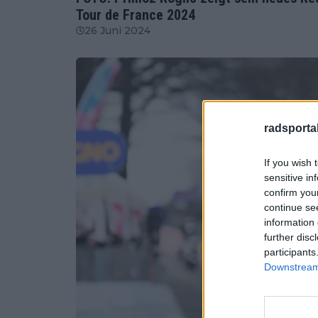
Tour de France 2024
26 Juni 2024
radsportak
If you wish 
sensitive in
confirm you
continue se
information 
further disc
participants
Downstream 