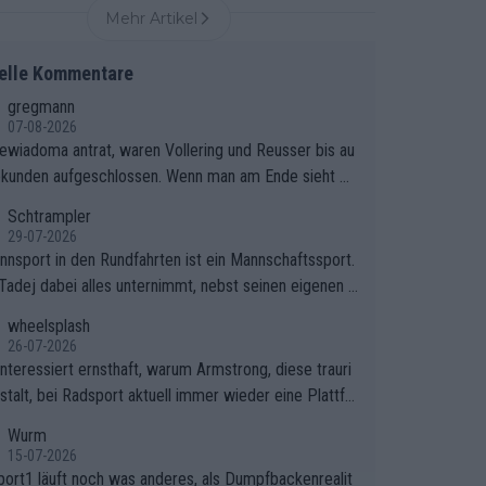
Mehr Artikel
elle Kommentare
gregmann
07-08-2026
iewiadoma antrat, waren Vollering und Reusser bis au
ekunden aufgeschlossen. Wenn man am Ende sieht wi
ering Reusser hat stehen lassen, ist es unverständlic
Schtrampler
eso Vollering die 7 Sekunden zu Niewiadoma nicht ge
29-07-2026
ssen hat und den Abstand hat anwachsen lassen. Ein
nnsport in den Rundfahrten ist ein Mannschaftssport.
rer taktischer Fehler, der den Tour Sieg kosten wird.
Tadej dabei alles unternimmt, nebst seinen eigenen A
 Beobachtung trifft den taktischen Kern dieser dram
onen, gegenüber seinen Helfern Solidarität zu zeigen
wheelsplash
hen Etappe perfekt. Die Zögerlichkeit von Demi Voller
o das ganze Team auch mental stark zu machen und
26-07-2026
n diesem Moment war das entscheidende Puzzleteil,
et am Erfolg teilzuhaben, ist ihm ganz hoch anzurech
interessiert ernsthaft, warum Armstrong, diese trauri
atarzyna Niewiadoma die Tür zum Gelben Trikot geöf
Das ist ein Zeichen weit über den Radsport hinaus.
stalt, bei Radsport aktuell immer wieder eine Plattfo
hat.Das taktische Dilemma am Mont VentouxDie psyc
ndet. Könnte mir die Redaktion diese Frage beantwort
Wurm
sche Falle: Vollering spekulierte in dieser Phase dara
15-07-2026
ass Marlen Reusser im Gelben Trikot die Nachführarbe
port1 läuft noch was anderes, als Dumpfbackenrealit