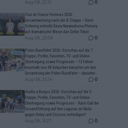
0
Aug 08, 23:12
Tour de France Femmes 2026:
Gesamtwertung nach der 8. Etappe – Demi
Vollering entreißt Kasia Niewiadoma-Phinney
auf dramatische Weise das Gelbe Trikot
0
Aug 08, 23:09
Polen-Rundfahrt 2026: Vorschau auf die 7.
Etappe, Profile, Favoriten, TV- und Online-
Übertragung sowie Prognosen – 13 Fahrer
innerhalb von 38 Sekunden kämpfen um den
Gesamtsieg der Polen-Rundfahrt – darunter
Marco Brenner und Jan Christen
0
Aug 08, 23:24
Vuelta a Burgos 2026: Vorschau auf die 5.
Etappe, Profile, Favoriten, TV- und Online-
Übertragung sowie Prognosen – Kann Gall die
Gesamtführung auf den Lagunas de Neila
gegen Onley und Ciccone verteidigen?
0
Aug 08, 15:27