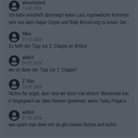
wheelsplash
sers Einbruch: Erst als Reusser komplett einbrach, übernahm V
13-07-2026
ollering die Initiative.Zu spätes Erwachen: Zu diesem Zeitpunkt
Ich habe ernsthaft überhaupt keine Lust, irgenwelche Kommen
war das Loch zu Niewiadoma bereits zu groß, um es im Allein
tare von dem Super-Doper und Bully Armstrong zu lesen. Der
gang auf den steilen Schlusskilometern noch einmal zu schließ
Typ ist so was von daneben. Er kann seine Meinung haben, abe
Mike
en.Teurer Sekundenpoker: Die Quittung sind nun 15 Sekunden
r die gehört nicht in dieses Medium!
05-07-2026
Rückstand im Gesamtklassement – ein Polster, das Niewiado
Es fehlt der Tipp zur 2. Etappe im Artikel
ma vor der Schlussetappe nach Nizza alle Trümpfe in die Hand
willi64
gibt. Diese Etappe wird sicher als der psychologische Wendep
04-07-2026
unkt dieser Tour in die Geschichte eingehen. Wenn man bei so
wo ist denn der Tipp zur 2. Etappe?
einem harten Aufstieg einmal den Moment verpasst und der K
onkurrentin die "zweite Luft" schenkt, ist der Schaden am Ber
Z-Man
23-05-2026
g kaum noch zu reparieren.Vor uns liegt nun das große Finale R
Nichts für ungut, aber sind wir doch mal ehrlich: Momentan kan
ichtung Nizza. Niewiadoma hat psychologisch Oberwasser, ab
n Vingegaard nur dann Rennen gewinnen, wenn Tadej Pogacar
er SD Worx und Vollering müssen jetzt All-In gehen. (gregman
nicht mitfährt!!!
n)
willi64
07-05-2026
wie spielt man denn mit da gbit keinen Button und nichts