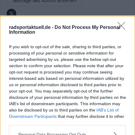
Beiträge des Autors ansehen
radsportaktuell.de -
Do Not Process My Personal
Information
Klatscht
0
If you wish to opt-out of the sale, sharing to third parties, or
Besucher
0
processing of your personal or sensitive information for
targeted advertising by us, please use the below opt-out
Vorheriger Artikel
Nächster Artikel
section to confirm your selection. Please note that after your
ANALYSE | Pogacar vs.
OFFIZIELL: UAE
opt-out request is processed you may continue seeing
Van der Poel vs. Van
enthüllen die '7', die
interest-based ads based on personal information utilized by
Aert: Wer wird zum
Tadej Pogacar auf
us or personal information disclosed to third parties prior to
König von Paris-
dem Weg zum Paris-
Roubaix gekrönt?
Roubaix-Sieg
your opt-out. You may separately opt-out of the further
unterstützen werden
disclosure of your personal information by third parties on the
IAB’s list of downstream participants. This information may
also be disclosed by us to third parties on the
IAB’s List of
Downstream Participants
that may further disclose it to other
third parties.
Personal Data Processing Opt Outs