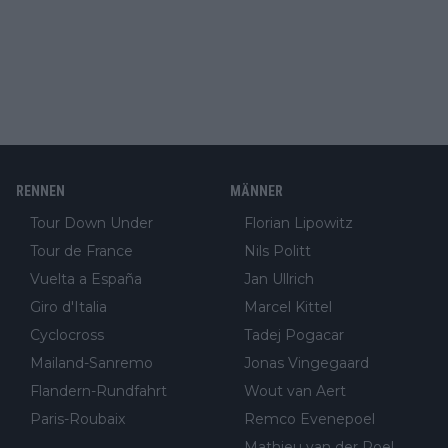
RENNEN
MÄNNER
Tour Down Under
Florian Lipowitz
Tour de France
Nils Politt
Vuelta a España
Jan Ullrich
Giro d'Italia
Marcel Kittel
Cyclocross
Tadej Pogacar
Mailand-Sanremo
Jonas Vingegaard
Flandern-Rundfahrt
Wout van Aert
Paris-Roubaix
Remco Evenepoel
Mathieu van der Poel