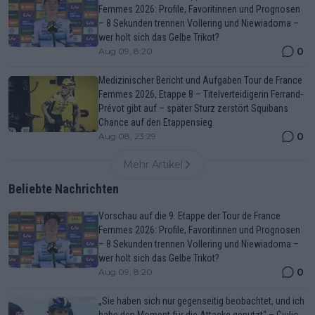
Femmes 2026: Profile, Favoritinnen und Prognosen
– 8 Sekunden trennen Vollering und Niewiadoma –
wer holt sich das Gelbe Trikot?
0
Aug 09, 8:20
Medizinischer Bericht und Aufgaben Tour de France
Femmes 2026, Etappe 8 – Titelverteidigerin Ferrand-
Prévot gibt auf – später Sturz zerstört Squibans
Chance auf den Etappensieg
0
Aug 08, 23:29
Mehr Artikel
Beliebte Nachrichten
Vorschau auf die 9. Etappe der Tour de France
Femmes 2026: Profile, Favoritinnen und Prognosen
– 8 Sekunden trennen Vollering und Niewiadoma –
wer holt sich das Gelbe Trikot?
0
Aug 09, 8:20
„Sie haben sich nur gegenseitig beobachtet, und ich
habe den Moment für die Attacke genutzt“ – Giulio