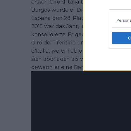
ersten Giro d'Italia bestritt, bei dem e
Burgos wurde er Dritter in Lagunas de 
España den 28. Platz erwischte.
Persona
2015 war das Jahr, in dem er sich in d
konsolidierte. Er gewann eine Etappe 
Giro del Trentino und gewann zwei E
d'Italia, wo er Fabio Aru im Kampf ge
sich aber auch als weltbester Kletter
gewann er eine Bergetappe bei der V