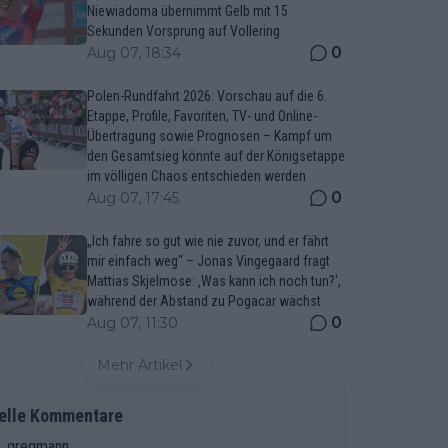
Niewiadoma übernimmt Gelb mit 15
Sekunden Vorsprung auf Vollering
0
Aug 07, 18:34
Polen-Rundfahrt 2026: Vorschau auf die 6.
Etappe, Profile, Favoriten, TV- und Online-
Übertragung sowie Prognosen – Kampf um
den Gesamtsieg könnte auf der Königsetappe
im völligen Chaos entschieden werden
0
Aug 07, 17:45
„Ich fahre so gut wie nie zuvor, und er fährt
mir einfach weg“ – Jonas Vingegaard fragt
Mattias Skjelmose: ‚Was kann ich noch tun?‘,
während der Abstand zu Pogacar wächst
0
Aug 07, 11:30
Mehr Artikel
elle Kommentare
gregmann