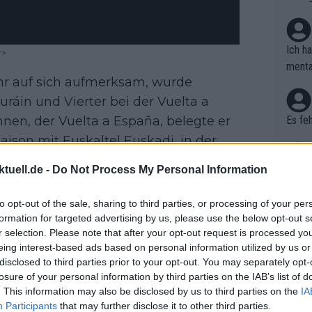
thmus
dpass
ng im
Ich h
r>
einbr
menta
ehr auf sich aufmerksam, wurde
hen: 
en. D
reits
haben
ráin und Vierter bei der Vuelta a
ilome
nen, der Vuelta a España, belegte er
Es feh
Die Q
Saison mit Euskaltel Euskadi, in der
assem
te, dass er sich zurückziehen würde,
tappe
tuell.de -
Do Not Process My Personal Information
wo is
rgos, Zweiter bei der Vuelta a Madrid,
pe wi
 39. bei der Vuelta a España. Er nahm
Tour 
to opt-out of the sale, sharing to third parties, or processing of your per
arten
e diesmal Platz 21. Er verpflichtete
formation for targeted advertising by us, please use the below opt-out s
Nicht
rrent
r selection. Please note that after your opt-out request is processed y
kann 
eing interest-based ads based on personal information utilized by us or
kaum 
de San Luis in den neuen Farben von
ogacar
disclosed to third parties prior to your opt-out. You may separately opt-
Richt
kasachischen Team holte er beim Giro
losure of your personal information by third parties on the IAB’s list of
er, a
. This information may also be disclosed by us to third parties on the
IA
ls Zehnter beendete, bevor er seinen
wie s
(greg
Participants
that may further disclose it to other third parties.