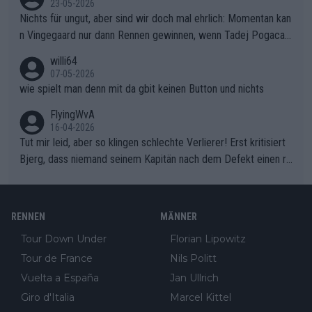
23-05-2026
Nichts für ungut, aber sind wir doch mal ehrlich: Momentan kan
n Vingegaard nur dann Rennen gewinnen, wenn Tadej Pogacar
nicht mitfährt!!!
willi64
07-05-2026
wie spielt man denn mit da gbit keinen Button und nichts
FlyingWvA
16-04-2026
Tut mir leid, aber so klingen schlechte Verlierer! Erst kritisiert
Bjerg, dass niemand seinem Kapitän nach dem Defekt einen ro
ten Teppich ausrollt. Dann schimpft Pogacar selber über seine
"Shimano-Schubkarre", ehe Morgado denkt, dass der Weltmeis
ter mit einem platten Reifen ins Velodrome einfuhr. Schlechter
RENNEN
MÄNNER
Stil!!! Insbesondere, wenn man sich die Rennsituation vor dem
Tour Down Under
Florian Lipowitz
Defekt anschaut - wer andern eine Grube gräbt, fällt selbst hin
Tour de France
Nils Politt
ein.
Vuelta a España
Jan Ullrich
Giro d'Italia
Marcel Kittel