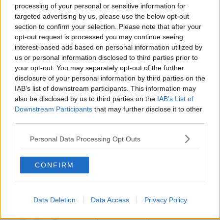
processing of your personal or sensitive information for
targeted advertising by us, please use the below opt-out
Gerade In
section to confirm your selection. Please note that after your
opt-out request is processed you may continue seeing
Jury und Strafen Tour de France Femmes 2026,
interest-based ads based on personal information utilized by
Etappe 6 – Geldstrafe für Lotte Kopecky wegen
us or personal information disclosed to third parties prior to
„Sticky Bottle“
your opt-out. You may separately opt-out of the further
0
Aug 06, 20:02
disclosure of your personal information by third parties on the
IAB’s list of downstream participants. This information may
Medizinischer Bericht und Aufgaben Tour de France
also be disclosed by us to third parties on the
IAB’s List of
Femmes 2026, Etappe 6 – vier Fahrerinnen nicht
Downstream Participants
that may further disclose it to other
mehr im Rennen, auch Yara Kastelijn ausgeschieden
third parties.
0
Aug 06, 19:26
Personal Data Processing Opt Outs
Tour de France Femmes 2026: Gesamtwertung nach
der 6. Etappe – Reusser verteidigt Gelb, Longo
CONFIRM
Borghini macht Boden gut
0
Aug 06, 19:07
Vorschau auf die 7. Etappe der Tour de France
Data Deletion
Data Access
Privacy Policy
Femmes 2026: Profile, Favoritinnen und Prognosen
– Vollering und Reusser kämpfen am Mont Ventoux