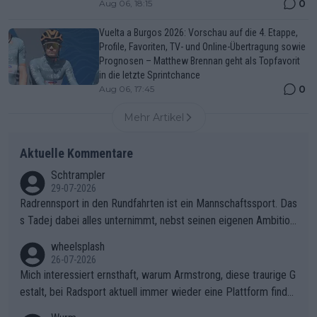
0
Aug 06, 18:15
Vuelta a Burgos 2026: Vorschau auf die 4. Etappe,
Profile, Favoriten, TV- und Online-Übertragung sowie
Prognosen – Matthew Brennan geht als Topfavorit
in die letzte Sprintchance
0
Aug 06, 17:45
Mehr Artikel
Aktuelle Kommentare
Schtrampler
29-07-2026
Radrennsport in den Rundfahrten ist ein Mannschaftssport. Das
s Tadej dabei alles unternimmt, nebst seinen eigenen Ambition
en, gegenüber seinen Helfern Solidarität zu zeigen und so das
wheelsplash
ganze Team auch mental stark zu machen und konkret am Erf
26-07-2026
olg teilzuhaben, ist ihm ganz hoch anzurechnen. Das ist ein Zei
Mich interessiert ernsthaft, warum Armstrong, diese traurige G
chen weit über den Radsport hinaus.
estalt, bei Radsport aktuell immer wieder eine Plattform finde
t. Könnte mir die Redaktion diese Frage beantworten?