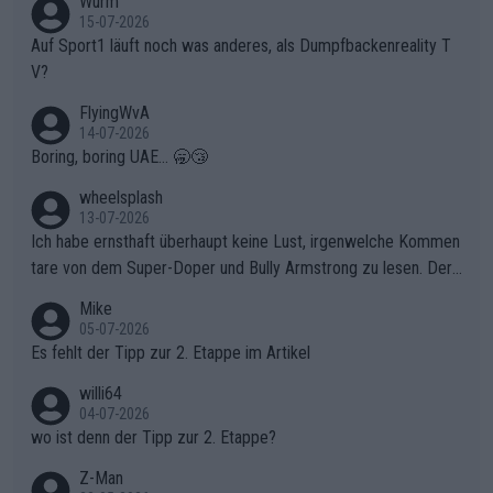
Wurm
15-07-2026
Auf Sport1 läuft noch was anderes, als Dumpfbackenreality T
V?
FlyingWvA
14-07-2026
Boring, boring UAE... 🥱😴
wheelsplash
13-07-2026
Ich habe ernsthaft überhaupt keine Lust, irgenwelche Kommen
tare von dem Super-Doper und Bully Armstrong zu lesen. Der
Typ ist so was von daneben. Er kann seine Meinung haben, abe
Mike
r die gehört nicht in dieses Medium!
05-07-2026
Es fehlt der Tipp zur 2. Etappe im Artikel
willi64
04-07-2026
wo ist denn der Tipp zur 2. Etappe?
Z-Man