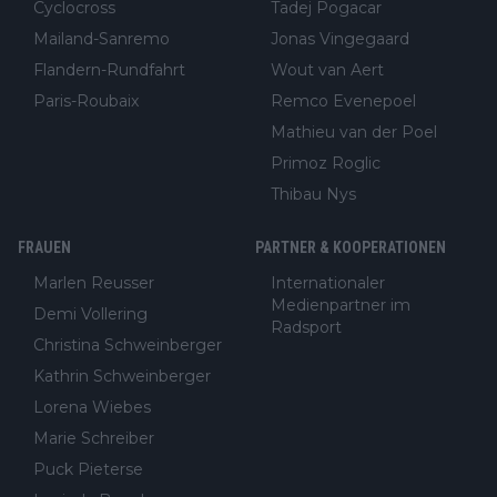
Cyclocross
Tadej Pogacar
Mailand-Sanremo
Jonas Vingegaard
Flandern-Rundfahrt
Wout van Aert
Paris-Roubaix
Remco Evenepoel
Mathieu van der Poel
Primoz Roglic
Thibau Nys
FRAUEN
PARTNER & KOOPERATIONEN
Marlen Reusser
Internationaler
Medienpartner im
Demi Vollering
Radsport
Christina Schweinberger
Kathrin Schweinberger
Lorena Wiebes
Marie Schreiber
Puck Pieterse