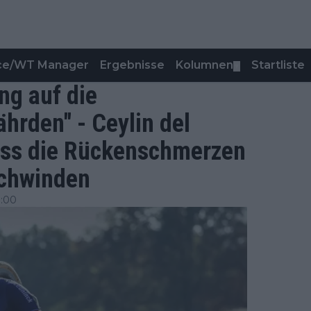
nce/WT Manager
Ergebnisse
Kolumnen
Startliste
▼
ung auf die
hrden" - Ceylin del
ass die Rückenschmerzen
chwinden
3:00