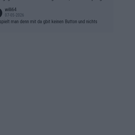
asser, aber SD Worx und Vollering müssen jetzt All-In ge
ht mitfährt!!!
 (gregmann)
willi64
07-05-2026
spielt man denn mit da gbit keinen Button und nichts