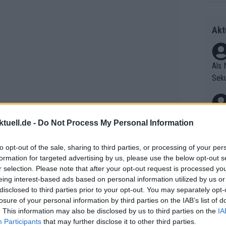
Akt
Als 
Seku
ring
olle
und 
Radr
tuell.de -
Do Not Process My Personal Information
er F
ss T
riff
onen
to opt-out of the sale, sharing to third parties, or processing of your per
Die 
as g
formation for targeted advertising by us, please use the below opt-out s
as e
Erfo
Mich
r selection. Please note that after your opt-out request is processed y
ür z
Zeic
eing interest-based ads based on personal information utilized by us or
Gest
Mont
disclosed to third parties prior to your opt-out. You may separately opt-
et. 
n di
losure of your personal information by third parties on the IAB’s list of
die 
. This information may also be disclosed by us to third parties on the
IA
tionalen Meisterschaften erholt, wird
Auf 
Participants
that may further disclose it to other third parties.
en.D