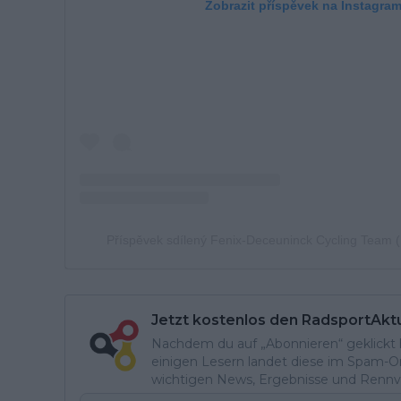
Zobrazit příspěvek na Instagra
Příspěvek sdílený Fenix-Deceuninck Cycling Team 
Jetzt kostenlos den RadsportAkt
Nachdem du auf „Abonnieren“ geklickt ha
einigen Lesern landet diese im Spam-Ord
wichtigen News, Ergebnisse und Rennvo