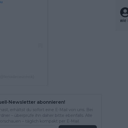
berw
mu
r nic
hen.
wie 
(@fenixdeceuninck)
uell-Newsletter abonnieren!
st, erhältst du sofort eine E-Mail von uns. Bei
ner – überprüfe ihn daher bitte ebenfalls. Alle
rschauen – täglich kompakt per E-Mail.