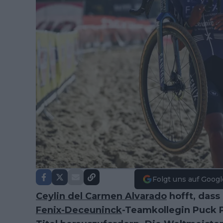
Folgt uns auf Googl
Ceylin del Carmen Alvarado
hofft, dass 
Fenix-Deceuninck
-Teamkollegin Puck 