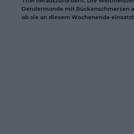
Titel herauszufordern. Die Weltmeiste
Dendermonde mit Rückenschmerzen abge
ob sie an diesem Wochenende einsatzbe