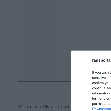
radsportak
If you wish 
sensitive in
confirm you
continue se
information 
further disc
participants
Wenn sich Alvarado rechtzeitig für die na
Downstream 