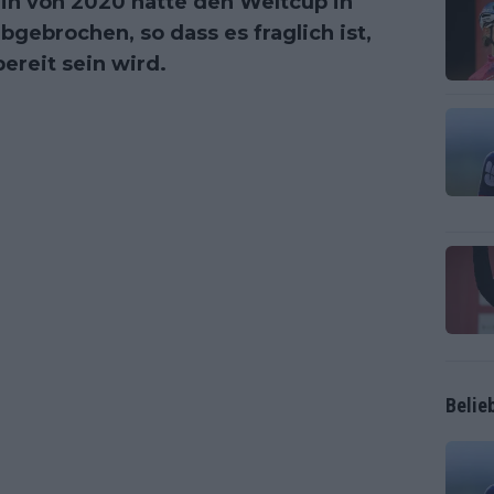
rin von 2020 hatte den Weltcup in
brochen, so dass es fraglich ist,
reit sein wird.
Belie