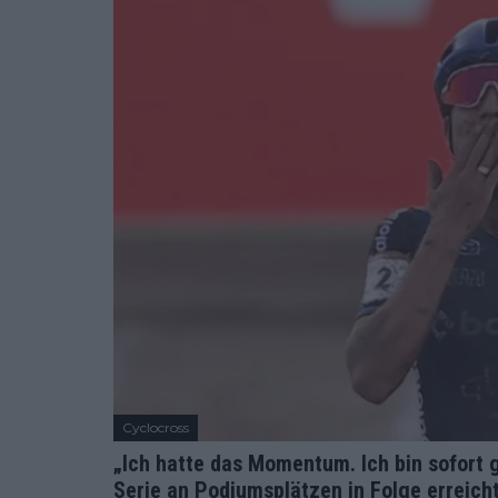
Cyclocross
„Ich hatte das Momentum. Ich bin sofort
Serie an Podiumsplätzen in Folge erreich