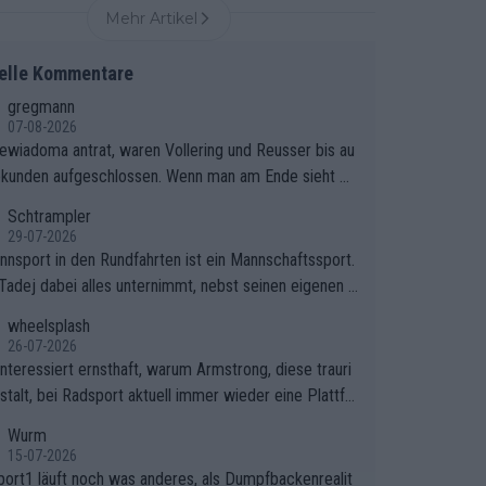
Mehr Artikel
elle Kommentare
gregmann
07-08-2026
iewiadoma antrat, waren Vollering und Reusser bis au
ekunden aufgeschlossen. Wenn man am Ende sieht wi
ering Reusser hat stehen lassen, ist es unverständlic
Schtrampler
eso Vollering die 7 Sekunden zu Niewiadoma nicht ge
29-07-2026
ssen hat und den Abstand hat anwachsen lassen. Ein
nnsport in den Rundfahrten ist ein Mannschaftssport.
rer taktischer Fehler, der den Tour Sieg kosten wird.
Tadej dabei alles unternimmt, nebst seinen eigenen A
 Beobachtung trifft den taktischen Kern dieser dram
onen, gegenüber seinen Helfern Solidarität zu zeigen
wheelsplash
hen Etappe perfekt. Die Zögerlichkeit von Demi Voller
o das ganze Team auch mental stark zu machen und
26-07-2026
n diesem Moment war das entscheidende Puzzleteil,
et am Erfolg teilzuhaben, ist ihm ganz hoch anzurech
interessiert ernsthaft, warum Armstrong, diese trauri
atarzyna Niewiadoma die Tür zum Gelben Trikot geöf
Das ist ein Zeichen weit über den Radsport hinaus.
stalt, bei Radsport aktuell immer wieder eine Plattfo
hat.Das taktische Dilemma am Mont VentouxDie psyc
ndet. Könnte mir die Redaktion diese Frage beantwort
Wurm
sche Falle: Vollering spekulierte in dieser Phase dara
15-07-2026
ass Marlen Reusser im Gelben Trikot die Nachführarbe
port1 läuft noch was anderes, als Dumpfbackenrealit