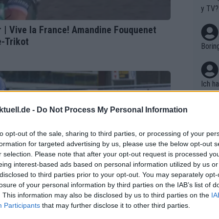
it le
y TV?
einsa
st zuz
 | Vive la France! Amandine Fouquenet
oarbe
e-Trikot
Borin
zte g
thmus
dpass
ng im
Ich h
einbr
menta
hen: 
en. D
tuell.de -
Do Not Process My Personal Information
reits
haben
ilome
Es feh
to opt-out of the sale, sharing to third parties, or processing of your per
Die Q
formation for targeted advertising by us, please use the below opt-out s
assem
r selection. Please note that after your opt-out request is processed y
eing interest-based ads based on personal information utilized by us or
tappe
wo is
disclosed to third parties prior to your opt-out. You may separately opt-
pe wi
losure of your personal information by third parties on the IAB’s list of
Tour 
. This information may also be disclosed by us to third parties on the
IA
arten
Participants
that may further disclose it to other third parties.
Nicht
rrent