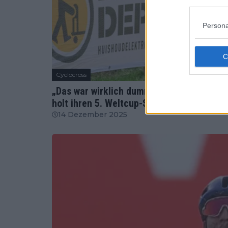
Persona
Cyclocross
„Das war wirklich dumm“ – Lucinda Bran
holt ihren 5. Weltcup-Sieg in Namur
14 Dezember 2025