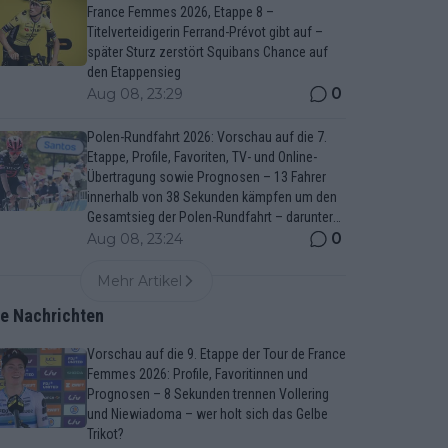
France Femmes 2026, Etappe 8 –
Titelverteidigerin Ferrand-Prévot gibt auf –
später Sturz zerstört Squibans Chance auf
den Etappensieg
0
Aug 08, 23:29
Polen-Rundfahrt 2026: Vorschau auf die 7.
Etappe, Profile, Favoriten, TV- und Online-
Übertragung sowie Prognosen – 13 Fahrer
innerhalb von 38 Sekunden kämpfen um den
Gesamtsieg der Polen-Rundfahrt – darunter
Marco Brenner und Jan Christen
0
Aug 08, 23:24
Mehr Artikel
te Nachrichten
Vorschau auf die 9. Etappe der Tour de France
Femmes 2026: Profile, Favoritinnen und
Prognosen – 8 Sekunden trennen Vollering
und Niewiadoma – wer holt sich das Gelbe
Trikot?