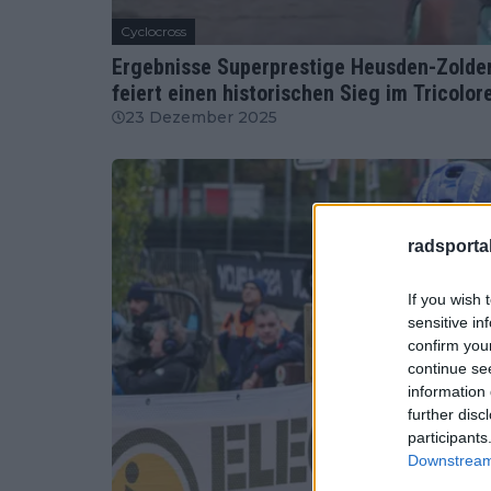
Cyclocross
Ergebnisse Superprestige Heusden-Zolder
feiert einen historischen Sieg im Tricolor
23 Dezember 2025
radsportak
If you wish 
sensitive in
confirm you
continue se
information 
further disc
participants
Downstream 