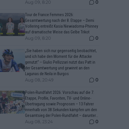
0
Aug 09, 8:20
Tour de France Femmes 2026:
Gesamtwertung nach der 8. Etappe – Demi
Vollering entreißt Kasia Niewiadoma-Phinney
auf dramatische Weise das Gelbe Trikot
0
Aug 09, 8:20
„Sie haben sich nur gegenseitig beobachtet,
und ich habe den Moment für die Attacke
genutzt“ – Giulio Pellizzari nutzt das Patt in
der Gesamtwertung und gewinnt an den
Lagunas de Neila in Burgos
0
Aug 08, 20:49
Polen-Rundfahrt 2026: Vorschau auf die 7.
Etappe, Profile, Favoriten, TV- und Online-
Übertragung sowie Prognosen – 13 Fahrer
innerhalb von 38 Sekunden kämpfen um den
Gesamtsieg der Polen-Rundfahrt – darunter
Marco Brenner und Jan Christen
0
Aug 08, 23:24