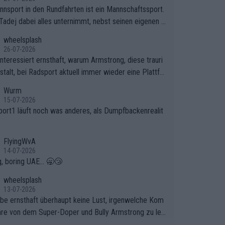
nnsport in den Rundfahrten ist ein Mannschaftssport.
Tadej dabei alles unternimmt, nebst seinen eigenen A
onen, gegenüber seinen Helfern Solidarität zu zeigen
wheelsplash
o das ganze Team auch mental stark zu machen und
26-07-2026
et am Erfolg teilzuhaben, ist ihm ganz hoch anzurech
interessiert ernsthaft, warum Armstrong, diese trauri
Das ist ein Zeichen weit über den Radsport hinaus.
stalt, bei Radsport aktuell immer wieder eine Plattfo
ndet. Könnte mir die Redaktion diese Frage beantwort
Wurm
15-07-2026
port1 läuft noch was anderes, als Dumpfbackenrealit
FlyingWvA
14-07-2026
g, boring UAE... 🥱😴
wheelsplash
13-07-2026
abe ernsthaft überhaupt keine Lust, irgenwelche Kom
re von dem Super-Doper und Bully Armstrong zu les
er Typ ist so was von daneben. Er kann seine Meinung