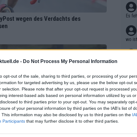
haben
Es feh
syPost wegen des Verdachts des
sen
wo is
tuell.de -
Do Not Process My Personal Information
Nicht
kann 
to opt-out of the sale, sharing to third parties, or processing of your per
ogacar
formation for targeted advertising by us, please use the below opt-out s
r selection. Please note that after your opt-out request is processed y
wie s
eing interest-based ads based on personal information utilized by us or
disclosed to third parties prior to your opt-out. You may separately opt-
losure of your personal information by third parties on the IAB’s list of
. This information may also be disclosed by us to third parties on the
IA
Tut mi
Participants
that may further disclose it to other third parties.
ert B
einen