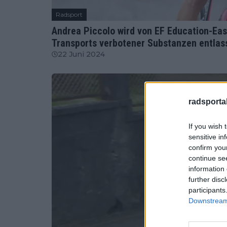
Radsport
Andrea Piccolo wird von EF Education-Ea
Transports verbotener Substanzen entlas
22 Juni 2024
radsportak
If you wish 
sensitive in
confirm you
continue se
information 
further disc
participants
Downstream 