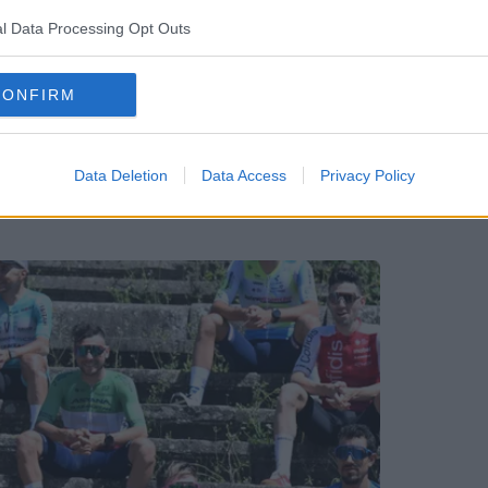
r übe
l Data Processing Opt Outs
ass d
me ei
die R
CONFIRM
ne Gru
Data Deletion
Data Access
Privacy Policy
ch bösem Sturz auf