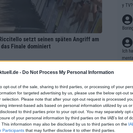
it le
y TV?
einsa
st zuz
oarbe
Borin
zte g
thmus
iccitello setzt seinen späten Angriff am
dpass
das Finale dominiert
ng im
Ich h
einbr
menta
hen: 
en. D
reits
haben
tuell.de -
Do Not Process My Personal Information
ilome
Es feh
Die Q
to opt-out of the sale, sharing to third parties, or processing of your per
formation for targeted advertising by us, please use the below opt-out s
assem
r selection. Please note that after your opt-out request is processed y
tappe
wo is
eing interest-based ads based on personal information utilized by us or
pe wi
disclosed to third parties prior to your opt-out. You may separately opt-
Tour 
losure of your personal information by third parties on the IAB’s list of
arten
. This information may also be disclosed by us to third parties on the
IA
Nicht
rrent
Participants
that may further disclose it to other third parties.