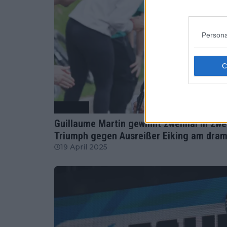
Persona
Radsport
Guillaume Martin gewinnt zweimal in zwe
Triumph gegen Ausreißer Eiking am dram
19 April 2025