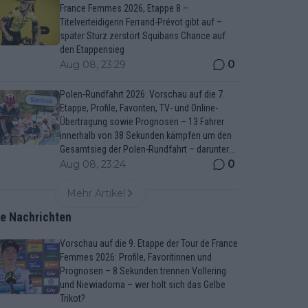
France Femmes 2026, Etappe 8 –
Titelverteidigerin Ferrand-Prévot gibt auf –
später Sturz zerstört Squibans Chance auf
den Etappensieg
0
Aug 08, 23:29
Polen-Rundfahrt 2026: Vorschau auf die 7.
Etappe, Profile, Favoriten, TV- und Online-
Übertragung sowie Prognosen – 13 Fahrer
innerhalb von 38 Sekunden kämpfen um den
Gesamtsieg der Polen-Rundfahrt – darunter
Marco Brenner und Jan Christen
0
Aug 08, 23:24
Mehr Artikel
te Nachrichten
Vorschau auf die 9. Etappe der Tour de France
Femmes 2026: Profile, Favoritinnen und
Prognosen – 8 Sekunden trennen Vollering
und Niewiadoma – wer holt sich das Gelbe
Trikot?