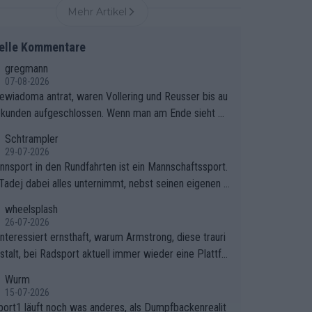
Mehr Artikel
elle Kommentare
gregmann
07-08-2026
iewiadoma antrat, waren Vollering und Reusser bis au
ekunden aufgeschlossen. Wenn man am Ende sieht wi
ering Reusser hat stehen lassen, ist es unverständlic
Schtrampler
eso Vollering die 7 Sekunden zu Niewiadoma nicht ge
29-07-2026
ssen hat und den Abstand hat anwachsen lassen. Ein
nnsport in den Rundfahrten ist ein Mannschaftssport.
rer taktischer Fehler, der den Tour Sieg kosten wird.
Tadej dabei alles unternimmt, nebst seinen eigenen A
 Beobachtung trifft den taktischen Kern dieser dram
onen, gegenüber seinen Helfern Solidarität zu zeigen
wheelsplash
hen Etappe perfekt. Die Zögerlichkeit von Demi Voller
o das ganze Team auch mental stark zu machen und
26-07-2026
n diesem Moment war das entscheidende Puzzleteil,
et am Erfolg teilzuhaben, ist ihm ganz hoch anzurech
interessiert ernsthaft, warum Armstrong, diese trauri
atarzyna Niewiadoma die Tür zum Gelben Trikot geöf
Das ist ein Zeichen weit über den Radsport hinaus.
stalt, bei Radsport aktuell immer wieder eine Plattfo
hat.Das taktische Dilemma am Mont VentouxDie psyc
ndet. Könnte mir die Redaktion diese Frage beantwort
Wurm
sche Falle: Vollering spekulierte in dieser Phase dara
15-07-2026
ass Marlen Reusser im Gelben Trikot die Nachführarbe
port1 läuft noch was anderes, als Dumpfbackenrealit