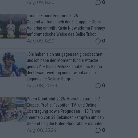
0
Aug 09, 8:20
Tour de France Femmes 2026:
Gesamtwertung nach der 8. Etappe – Demi
Vollering entreißt Kasia Niewiadoma-Phinney
auf dramatische Weise das Gelbe Trikot
0
Aug 09, 8:20
„Sie haben sich nur gegenseitig beobachtet,
und ich habe den Moment für die Attacke
genutzt“ – Giulio Pellizzari nutzt das Patt in
der Gesamtwertung und gewinnt an den
Lagunas de Neila in Burgos
0
Aug 08, 20:49
Polen-Rundfahrt 2026: Vorschau auf die 7.
Etappe, Profile, Favoriten, TV- und Online-
Übertragung sowie Prognosen – 13 Fahrer
innerhalb von 38 Sekunden kämpfen um den
Gesamtsieg der Polen-Rundfahrt – darunter
Marco Brenner und Jan Christen
0
Aug 08, 23:24