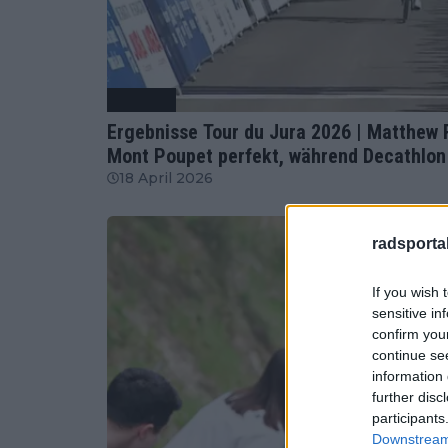
Radsport
Ergebnisse Tour du Jura 2026 | Matthew R
Mont Poupet perfekt, während Decathlon 
18 April 2026
radsportak
If you wish 
sensitive in
confirm you
continue se
information 
further disc
participants
Downstream 