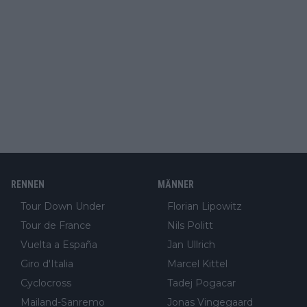
RENNEN
MÄNNER
Tour Down Under
Florian Lipowitz
Tour de France
Nils Politt
Vuelta a España
Jan Ullrich
Giro d'Italia
Marcel Kittel
Cyclocross
Tadej Pogacar
Mailand-Sanremo
Jonas Vingegaard