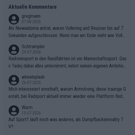
Aktuelle Kommentare
gregmann
07-08-2026
Als Niewiadoma antrat, waren Vollering und Reusser bis auf 7
Sekunden aufgeschlossen. Wenn man am Ende sieht wie Voller
ing Reusser hat stehen lassen, ist es unverständlich, wieso Voll
Schtrampler
ering die 7 Sekunden zu Niewiadoma nicht geschlossen hat un
29-07-2026
d den Abstand hat anwachsen lassen. Ein schwerer taktischer
Radrennsport in den Rundfahrten ist ein Mannschaftssport. Das
Fehler, der den Tour Sieg kosten wird.Diese Beobachtung trifft
s Tadej dabei alles unternimmt, nebst seinen eigenen Ambition
den taktischen Kern dieser dramatischen Etappe perfekt. Die
en, gegenüber seinen Helfern Solidarität zu zeigen und so das
wheelsplash
Zögerlichkeit von Demi Vollering in diesem Moment war das e
ganze Team auch mental stark zu machen und konkret am Erf
26-07-2026
ntscheidende Puzzleteil, das Katarzyna Niewiadoma die Tür z
olg teilzuhaben, ist ihm ganz hoch anzurechnen. Das ist ein Zei
Mich interessiert ernsthaft, warum Armstrong, diese traurige G
um Gelben Trikot geöffnet hat.Das taktische Dilemma am Mon
chen weit über den Radsport hinaus.
estalt, bei Radsport aktuell immer wieder eine Plattform finde
t VentouxDie psychologische Falle: Vollering spekulierte in die
t. Könnte mir die Redaktion diese Frage beantworten?
Wurm
ser Phase darauf, dass Marlen Reusser im Gelben Trikot die N
15-07-2026
achführarbeit leistet, um ihre Gesamtführung zu verteidigen.De
Auf Sport1 läuft noch was anderes, als Dumpfbackenreality T
r Pokereinsatz: Anstatt die verbleibenden 7 Sekunden sofort s
V?
elbst zuzufahren, verließ sich Vollering zu lange auf die Tempo