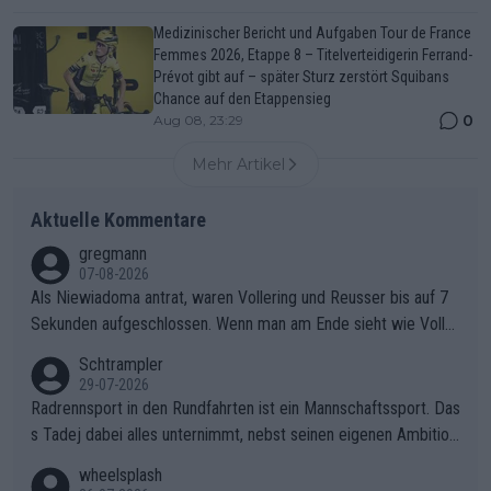
Medizinischer Bericht und Aufgaben Tour de France
Femmes 2026, Etappe 8 – Titelverteidigerin Ferrand-
Prévot gibt auf – später Sturz zerstört Squibans
Chance auf den Etappensieg
0
Aug 08, 23:29
Mehr Artikel
Aktuelle Kommentare
gregmann
07-08-2026
Als Niewiadoma antrat, waren Vollering und Reusser bis auf 7
Sekunden aufgeschlossen. Wenn man am Ende sieht wie Voller
ing Reusser hat stehen lassen, ist es unverständlich, wieso Voll
Schtrampler
ering die 7 Sekunden zu Niewiadoma nicht geschlossen hat un
29-07-2026
d den Abstand hat anwachsen lassen. Ein schwerer taktischer
Radrennsport in den Rundfahrten ist ein Mannschaftssport. Das
Fehler, der den Tour Sieg kosten wird.Diese Beobachtung trifft
s Tadej dabei alles unternimmt, nebst seinen eigenen Ambition
den taktischen Kern dieser dramatischen Etappe perfekt. Die
en, gegenüber seinen Helfern Solidarität zu zeigen und so das
wheelsplash
Zögerlichkeit von Demi Vollering in diesem Moment war das e
ganze Team auch mental stark zu machen und konkret am Erf