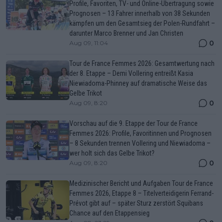
Profile, Favoriten, TV- und Online-Übertragung sowie
Prognosen – 13 Fahrer innerhalb von 38 Sekunden
kämpfen um den Gesamtsieg der Polen-Rundfahrt –
darunter Marco Brenner und Jan Christen
0
Aug 09, 11:04
Tour de France Femmes 2026: Gesamtwertung nach
der 8. Etappe – Demi Vollering entreißt Kasia
Niewiadoma-Phinney auf dramatische Weise das
Gelbe Trikot
0
Aug 09, 8:20
Vorschau auf die 9. Etappe der Tour de France
Femmes 2026: Profile, Favoritinnen und Prognosen
– 8 Sekunden trennen Vollering und Niewiadoma –
wer holt sich das Gelbe Trikot?
0
Aug 09, 8:20
Medizinischer Bericht und Aufgaben Tour de France
Femmes 2026, Etappe 8 – Titelverteidigerin Ferrand-
Prévot gibt auf – später Sturz zerstört Squibans
Chance auf den Etappensieg