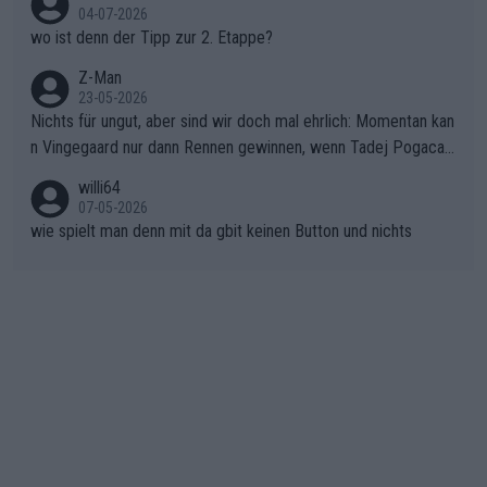
04-07-2026
unkt dieser Tour in die Geschichte eingehen. Wenn man bei so
wo ist denn der Tipp zur 2. Etappe?
einem harten Aufstieg einmal den Moment verpasst und der K
onkurrentin die "zweite Luft" schenkt, ist der Schaden am Ber
Z-Man
23-05-2026
g kaum noch zu reparieren.Vor uns liegt nun das große Finale R
Nichts für ungut, aber sind wir doch mal ehrlich: Momentan kan
ichtung Nizza. Niewiadoma hat psychologisch Oberwasser, ab
n Vingegaard nur dann Rennen gewinnen, wenn Tadej Pogacar
er SD Worx und Vollering müssen jetzt All-In gehen. (gregman
nicht mitfährt!!!
n)
willi64
07-05-2026
wie spielt man denn mit da gbit keinen Button und nichts