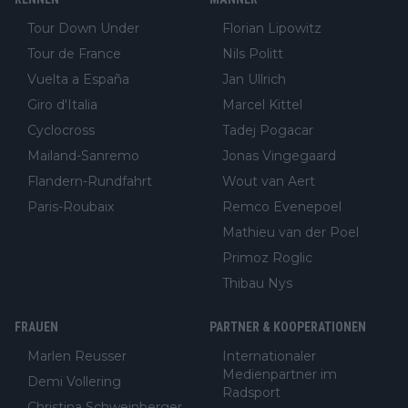
Tour Down Under
Florian Lipowitz
Tour de France
Nils Politt
Vuelta a España
Jan Ullrich
Giro d'Italia
Marcel Kittel
Cyclocross
Tadej Pogacar
Mailand-Sanremo
Jonas Vingegaard
Flandern-Rundfahrt
Wout van Aert
Paris-Roubaix
Remco Evenepoel
Mathieu van der Poel
Primoz Roglic
Thibau Nys
FRAUEN
PARTNER & KOOPERATIONEN
Marlen Reusser
Internationaler
Medienpartner im
Demi Vollering
Radsport
Christina Schweinberger