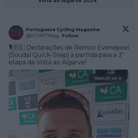
Volta ao Algarve 2024
Portuguese Cycling Magazine
@
PCMPTMag
·
Follow
🎙🇧🇪 Declarações de Remco Evenepoel 
(Soudal Quick-Step) à partida para a 3ª 
etapa da Volta ao Algarve! 
Watch on X