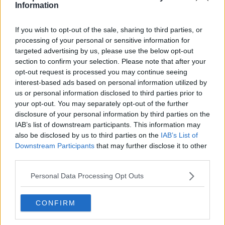
wir abhaken konnten"
a Andalucia - Tiberi
Information
- Tao Geoghegan Hart
und Ayuso
freut sich über die
komplettieren das
If you wish to opt-out of the sale, sharing to third parties, or
Leistung an der
Podium, wenn das
processing of your personal or sensitive information for
Algarve, denn die
spanische Rennen
targeted advertising by us, please use the below opt-out
Verletzung scheint
nach einem Tag zu
section to confirm your selection. Please note that after your
ausgeheilt zu sein
Ende geht
opt-out request is processed you may continue seeing
interest-based ads based on personal information utilized by
us or personal information disclosed to third parties prior to
your opt-out. You may separately opt-out of the further
disclosure of your personal information by third parties on the
IAB’s list of downstream participants. This information may
also be disclosed by us to third parties on the
IAB’s List of
Downstream Participants
that may further disclose it to other
third parties.
Personal Data Processing Opt Outs
CONFIRM
Schreiben Sie einen Kommentar