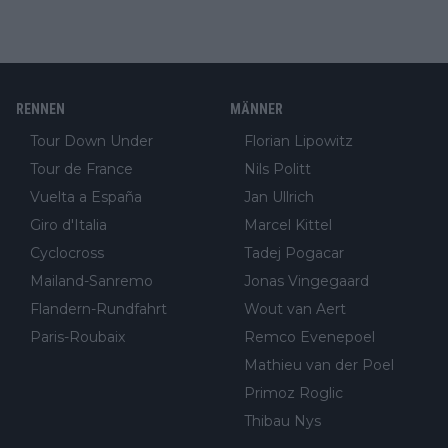
RENNEN
MÄNNER
Tour Down Under
Florian Lipowitz
Tour de France
Nils Politt
Vuelta a España
Jan Ullrich
Giro d'Italia
Marcel Kittel
Cyclocross
Tadej Pogacar
Mailand-Sanremo
Jonas Vingegaard
Flandern-Rundfahrt
Wout van Aert
Paris-Roubaix
Remco Evenepoel
Mathieu van der Poel
Primoz Roglic
Thibau Nys