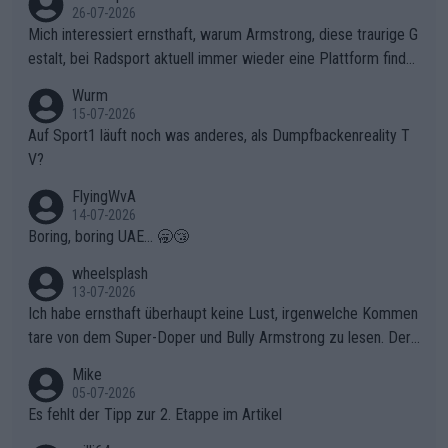
ganze Team auch mental stark zu machen und konkret am Erf
26-07-2026
olg teilzuhaben, ist ihm ganz hoch anzurechnen. Das ist ein Zei
Mich interessiert ernsthaft, warum Armstrong, diese traurige G
chen weit über den Radsport hinaus.
estalt, bei Radsport aktuell immer wieder eine Plattform finde
t. Könnte mir die Redaktion diese Frage beantworten?
Wurm
15-07-2026
Auf Sport1 läuft noch was anderes, als Dumpfbackenreality T
V?
FlyingWvA
14-07-2026
Boring, boring UAE... 🥱😴
wheelsplash
13-07-2026
Ich habe ernsthaft überhaupt keine Lust, irgenwelche Kommen
tare von dem Super-Doper und Bully Armstrong zu lesen. Der
Typ ist so was von daneben. Er kann seine Meinung haben, abe
Mike
r die gehört nicht in dieses Medium!
05-07-2026
Es fehlt der Tipp zur 2. Etappe im Artikel