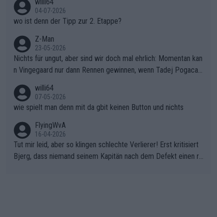
willi64
04-07-2026
wo ist denn der Tipp zur 2. Etappe?
Z-Man
23-05-2026
Nichts für ungut, aber sind wir doch mal ehrlich: Momentan kan
n Vingegaard nur dann Rennen gewinnen, wenn Tadej Pogacar
nicht mitfährt!!!
willi64
07-05-2026
wie spielt man denn mit da gbit keinen Button und nichts
FlyingWvA
16-04-2026
Tut mir leid, aber so klingen schlechte Verlierer! Erst kritisiert
Bjerg, dass niemand seinem Kapitän nach dem Defekt einen ro
ten Teppich ausrollt. Dann schimpft Pogacar selber über seine
"Shimano-Schubkarre", ehe Morgado denkt, dass der Weltmeis
ter mit einem platten Reifen ins Velodrome einfuhr. Schlechter
Stil!!! Insbesondere, wenn man sich die Rennsituation vor dem
Defekt anschaut - wer andern eine Grube gräbt, fällt selbst hin