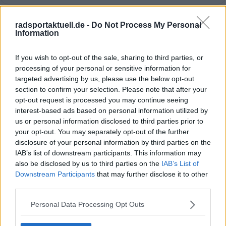
radsportaktuell.de -
Do Not Process My Personal
Klatscht
0
Information
Besucher
0
If you wish to opt-out of the sale, sharing to third parties, or
Vorheriger Artikel
Nächster Artikel
processing of your personal or sensitive information for
Mathieu van der Poel
VIDEO: Wout van Aert
targeted advertising by us, please use the below opt-out
& Fem van Empel an
und Fem van Empel
section to confirm your selection. Please note that after your
der Spitze der
feiern doppelten
opt-out request is processed you may continue seeing
niederländischen
Team Visma - Lease a
interest-based ads based on personal information utilized by
Auswahl für den
Bike Erfolg in
us or personal information disclosed to third parties prior to
World Cup in
Benidorm
your opt-out. You may separately opt-out of the further
Hoogerheide - letzte
disclosure of your personal information by third parties on the
Station auf dem Weg
IAB’s list of downstream participants. This information may
zur Weltmeisterschaft
also be disclosed by us to third parties on the
IAB’s List of
Downstream Participants
that may further disclose it to other
third parties.
Personal Data Processing Opt Outs