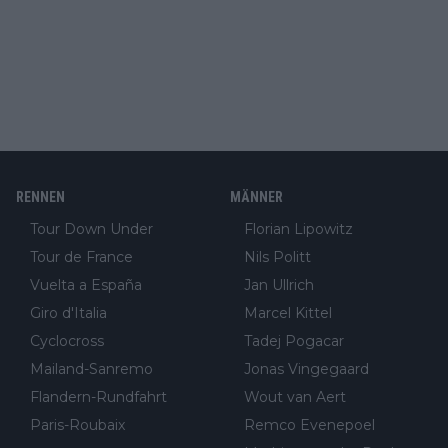
RENNEN
MÄNNER
Tour Down Under
Florian Lipowitz
Tour de France
Nils Politt
Vuelta a España
Jan Ullrich
Giro d'Italia
Marcel Kittel
Cyclocross
Tadej Pogacar
Mailand-Sanremo
Jonas Vingegaard
Flandern-Rundfahrt
Wout van Aert
Paris-Roubaix
Remco Evenepoel