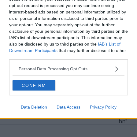
Beiträge des Autors ansehen
opt-out request is processed you may continue seeing
interest-based ads based on personal information utilized by
us or personal information disclosed to third parties prior to
your opt-out. You may separately opt-out of the further
disclosure of your personal information by third parties on the
IAB’s list of downstream participants. This information may
also be disclosed by us to third parties on the
IAB’s List of
Klatscht
0
Downstream Participants
that may further disclose it to other
Besucher
0
third parties.
Vorheriger Artikel
Nächster Artikel
Personal Data Processing Opt Outs
Wer wird Nachfolger
Aurélien Paret-
von Patrick Lefevere
Peintre reagiert auf
als CEO von Soudal -
den Weggang seines
CONFIRM
Quick-Step?
Bruders von
Decathlon AG2R La
Mondiale: "Es ist eine
Data Deletion
Data Access
Privacy Policy
große
Herausforderung für
ihn"