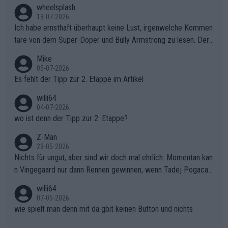
s Berges kontinuierlich auszubauen.Die Quittung im FinaleReus
wheelsplash
sers Einbruch: Erst als Reusser komplett einbrach, übernahm V
13-07-2026
ollering die Initiative.Zu spätes Erwachen: Zu diesem Zeitpunkt
Ich habe ernsthaft überhaupt keine Lust, irgenwelche Kommen
war das Loch zu Niewiadoma bereits zu groß, um es im Allein
tare von dem Super-Doper und Bully Armstrong zu lesen. Der
gang auf den steilen Schlusskilometern noch einmal zu schließ
Typ ist so was von daneben. Er kann seine Meinung haben, abe
Mike
en.Teurer Sekundenpoker: Die Quittung sind nun 15 Sekunden
r die gehört nicht in dieses Medium!
05-07-2026
Rückstand im Gesamtklassement – ein Polster, das Niewiado
Es fehlt der Tipp zur 2. Etappe im Artikel
ma vor der Schlussetappe nach Nizza alle Trümpfe in die Hand
willi64
gibt. Diese Etappe wird sicher als der psychologische Wendep
04-07-2026
unkt dieser Tour in die Geschichte eingehen. Wenn man bei so
wo ist denn der Tipp zur 2. Etappe?
einem harten Aufstieg einmal den Moment verpasst und der K
onkurrentin die "zweite Luft" schenkt, ist der Schaden am Ber
Z-Man
23-05-2026
g kaum noch zu reparieren.Vor uns liegt nun das große Finale R
Nichts für ungut, aber sind wir doch mal ehrlich: Momentan kan
ichtung Nizza. Niewiadoma hat psychologisch Oberwasser, ab
n Vingegaard nur dann Rennen gewinnen, wenn Tadej Pogacar
er SD Worx und Vollering müssen jetzt All-In gehen. (gregman
nicht mitfährt!!!
n)
willi64
07-05-2026
wie spielt man denn mit da gbit keinen Button und nichts