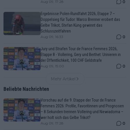
0
Aug 09, 17:28
Ergebnisse Polen-Rundfahrt 2026, Etappe 7 –
Doppelsieg für Tudor: Marco Brenner erobert das
Gelbe Trikot, Stefan Küng gewinnt das
Schlusszeitfahren
0
Aug 09, 16:33
Jury und Strafen Tour de France Femmes 2026,
Etappe 8 - Vollering, Gery und Berthet: Urinieren in
der Öffentlichkeit, 100 CHF Geldstrafe
0
Aug 09, 15:00
Mehr Artikel
Beliebte Nachrichten
Vorschau auf die 9. Etappe der Tour de France
Femmes 2026: Profile, Favoritinnen und Prognosen
– 8 Sekunden trennen Vollering und Niewiadoma –
wer holt sich das Gelbe Trikot?
0
Aug 09, 17:28