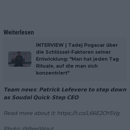
Weiterlesen
INTERVIEW | Tadej Pogacar über
die Schlüssel-Faktoren seiner
Entwicklung: "Man hat jeden Tag
Rituale, auf die man sich
konzentriert"
𝗧𝗲𝗮𝗺 𝗻𝗲𝘄𝘀: 𝗣𝗮𝘁𝗿𝗶𝗰𝗸 𝗟𝗲𝗳𝗲𝘃𝗲𝗿𝗲 𝘁𝗼 𝘀𝘁𝗲𝗽 𝗱𝗼𝘄𝗻
𝗮𝘀 𝗦𝗼𝘂𝗱𝗮𝗹 𝗤𝘂𝗶𝗰𝗸-𝗦𝘁𝗲𝗽 𝗖𝗘𝗢
Read more about it:
https://t.co/L66E2OY5Vg
Photo:
@BeelWout