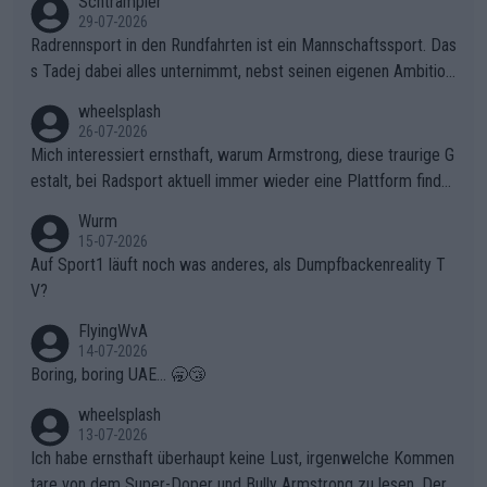
Schtrampler
29-07-2026
Radrennsport in den Rundfahrten ist ein Mannschaftssport. Das
s Tadej dabei alles unternimmt, nebst seinen eigenen Ambition
en, gegenüber seinen Helfern Solidarität zu zeigen und so das
wheelsplash
ganze Team auch mental stark zu machen und konkret am Erf
26-07-2026
olg teilzuhaben, ist ihm ganz hoch anzurechnen. Das ist ein Zei
Mich interessiert ernsthaft, warum Armstrong, diese traurige G
chen weit über den Radsport hinaus.
estalt, bei Radsport aktuell immer wieder eine Plattform finde
t. Könnte mir die Redaktion diese Frage beantworten?
Wurm
15-07-2026
Auf Sport1 läuft noch was anderes, als Dumpfbackenreality T
V?
FlyingWvA
14-07-2026
Boring, boring UAE... 🥱😴
wheelsplash
13-07-2026
Ich habe ernsthaft überhaupt keine Lust, irgenwelche Kommen
tare von dem Super-Doper und Bully Armstrong zu lesen. Der