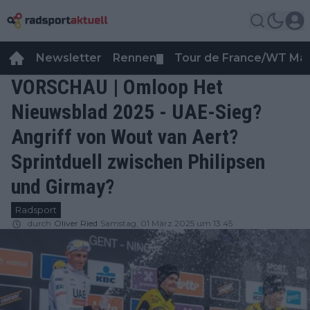
Newsletter
Rennen
Tour de France/WT Ma
▼
VORSCHAU | Omloop Het
Nieuwsblad 2025 - UAE-Sieg?
Angriff von Wout van Aert?
Sprintduell zwischen Philipsen
und Girmay?
Radsport
durch
Oliver Ried
Samstag, 01 März 2025 um 13:45