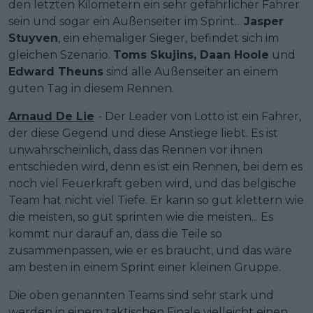
den letzten Kilometern ein sehr gefährlicher Fahrer
sein und sogar ein Außenseiter im Sprint...
Jasper
Stuyven
, ein ehemaliger Sieger, befindet sich im
gleichen Szenario.
Toms Skujins, Daan Hoole
und
Edward Theuns
sind alle Außenseiter an einem
guten Tag in diesem Rennen.
Arnaud De Lie
- Der Leader von Lotto ist ein Fahrer,
der diese Gegend und diese Anstiege liebt. Es ist
unwahrscheinlich, dass das Rennen vor ihnen
entschieden wird, denn es ist ein Rennen, bei dem es
noch viel Feuerkraft geben wird, und das belgische
Team hat nicht viel Tiefe. Er kann so gut klettern wie
die meisten, so gut sprinten wie die meisten... Es
kommt nur darauf an, dass die Teile so
zusammenpassen, wie er es braucht, und das wäre
am besten in einem Sprint einer kleinen Gruppe.
Die oben genannten Teams sind sehr stark und
werden in einem taktischen Finale vielleicht einen