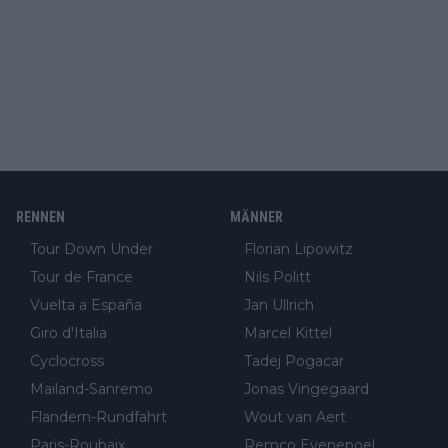
RENNEN
MÄNNER
Tour Down Under
Florian Lipowitz
Tour de France
Nils Politt
Vuelta a España
Jan Ullrich
Giro d'Italia
Marcel Kittel
Cyclocross
Tadej Pogacar
Mailand-Sanremo
Jonas Vingegaard
Flandern-Rundfahrt
Wout van Aert
Paris-Roubaix
Remco Evenepoel