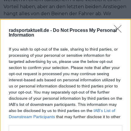
Vorteil haben, aber an den letzten beiden Anstiegen
hängt alles von den Beinen der Fahrer ab. Wir
haben nämlich einige Männer in guter Form,
Tom
Pidcock
ist eindeutig einer von ihnen - obwohl ihm
radsportaktuell.de -
Do Not Process My Personal
dieses Rennen nicht so gut liegt, kann er auf den
Information
letzten Kilometern ein weiterer gefährlicher Mann
sein. An den Anstiegen fallen mir
Dylan Teuns
und
If you wish to opt-out of the sale, sharing to third parties, or
processing of your personal or sensitive information for
Alberto Bettiol
ins Auge; auf den flachen letzten
targeted advertising by us, please use the below opt-out
Kilometern kann man
Stefan Küng, Joshua Tarling
section to confirm your selection. Please note that after your
und
Jonas Abrahamsen
unter keinen Umständen
opt-out request is processed you may continue seeing
ziehen lassen; und im Mittelfeld haben wir Fahrer
interest-based ads based on personal information utilized by
wie
Matej Mohoric, Jopeph Blakmore
und
Rasmus
us or personal information disclosed to third parties prior to
Tiller
.
your opt-out. You may separately opt-out of the further
disclosure of your personal information by third parties on the
Einige der oben genannten Fahrer haben bereits
IAB’s list of downstream participants. This information may
gute Chancen, im Sprint zu gewinnen, aber einige
also be disclosed by us to third parties on the
IAB’s List of
Fahrer werden gezielt darauf hinarbeiten. Und die
Downstream Participants
that may further disclose it to other
third parties.
Wetterbedingungen begünstigen ein solches Finale.
Die wenigsten Sprinter sind heutzutage nur noch