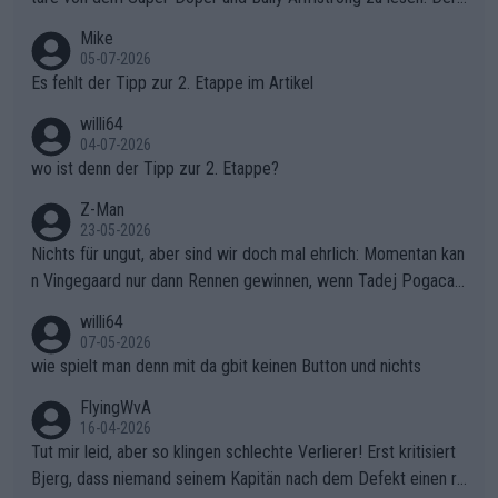
Typ ist so was von daneben. Er kann seine Meinung haben, abe
Mike
r die gehört nicht in dieses Medium!
05-07-2026
Es fehlt der Tipp zur 2. Etappe im Artikel
willi64
04-07-2026
wo ist denn der Tipp zur 2. Etappe?
Z-Man
23-05-2026
Nichts für ungut, aber sind wir doch mal ehrlich: Momentan kan
n Vingegaard nur dann Rennen gewinnen, wenn Tadej Pogacar
nicht mitfährt!!!
willi64
07-05-2026
wie spielt man denn mit da gbit keinen Button und nichts
FlyingWvA
16-04-2026
Tut mir leid, aber so klingen schlechte Verlierer! Erst kritisiert
Bjerg, dass niemand seinem Kapitän nach dem Defekt einen ro