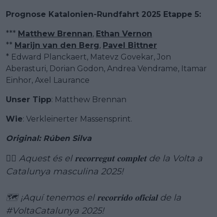
Prognose Katalonien-Rundfahrt 2025 Etappe 5:
***
Matthew Brennan
,
Ethan Vernon
**
Marijn van den Berg
,
Pavel Bittner
* Edward Planckaert, Matevz Govekar, Jon
Aberasturi, Dorian Godon, Andrea Vendrame, Itamar
Einhor, Axel Laurance
Unser Tipp
: Matthew Brennan
Wie
: Verkleinerter Massensprint.
Original: Rúben Silva
🚴‍♂️ Aquest és el 𝐫𝐞𝐜𝐨𝐫𝐫𝐞𝐠𝐮𝐭 𝐜𝐨𝐦𝐩𝐥𝐞𝐭 de la Volta a
Catalunya masculina 2025!
🗺️ ¡Aquí tenemos el 𝐫𝐞𝐜𝐨𝐫𝐫𝐢𝐝𝐨 𝐨𝐟𝐢𝐜𝐢𝐚𝐥 de la
#VoltaCatalunya
2025!