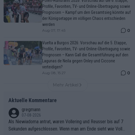
Polen-Rundfahrt 2026: Vorschau auf die 6. Etappe,
Profile, Favoriten, TV- und Online-Übertragung sowie
Prognosen – Kampf um den Gesamtsieg könnte auf
der Königsetappe im völligen Chaos entschieden
werden
0
Aug 07, 17:45
Vuelta a Burgos 2026: Vorschau auf die 5. Etappe,
Profile, Favoriten, TV- und Online-Übertragung sowie
Prognosen – Kann Gall die Gesamtführung auf den
Lagunas de Neila gegen Onley und Ciccone
verteidigen?
0
Aug 08, 15:27
Mehr Artikel
Aktuelle Kommentare
gregmann
07-08-2026
Als Niewiadoma antrat, waren Vollering und Reusser bis auf 7
Sekunden aufgeschlossen. Wenn man am Ende sieht wie Voller