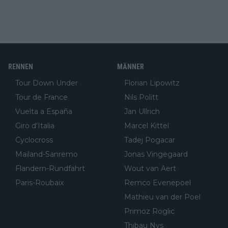
RENNEN
MÄNNER
Tour Down Under
Florian Lipowitz
Tour de France
Nils Politt
Vuelta a España
Jan Ullrich
Giro d'Italia
Marcel Kittel
Cyclocross
Tadej Pogacar
Mailand-Sanremo
Jonas Vingegaard
Flandern-Rundfahrt
Wout van Aert
Paris-Roubaix
Remco Evenepoel
Mathieu van der Poel
Primoz Roglic
Thibau Nys