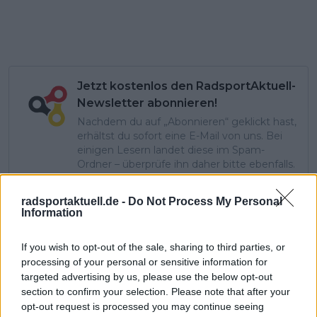
Jetzt kostenlos den RadsportAktuell-
Newsletter abonnieren!
Nachdem du auf „Abonnieren“ geklickt hast,
erhältst du sofort eine E-Mail von uns. Bei
einigen Lesern landet diese im Spam-
Ordner – überprüfe ihn daher bitte ebenfalls.
Alle wichtigen News, Ergebnisse und
Rennvorschauen – täglich kompakt per E-
radsportaktuell.de -
Do Not Process My Personal
Mail.
Information
If you wish to opt-out of the sale, sharing to third parties, or
Abonnieren
processing of your personal or sensitive information for
targeted advertising by us, please use the below opt-out
section to confirm your selection. Please note that after your
opt-out request is processed you may continue seeing
Nic Gayer