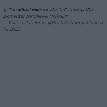
😍 The 𝐨𝐟𝐟𝐢𝐜𝐢𝐚𝐥 𝐫𝐨𝐮𝐭𝐞 for
#VoltaCatalunya104
!
pic.twitter.com/iwRRWNkADn
— Volta a Catalunya (@VoltaCatalunya)
March
14, 2025