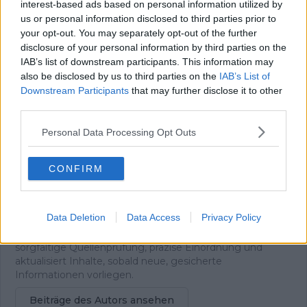
interest-based ads based on personal information utilized by
Redakteur
us or personal information disclosed to third parties prior to
Nic Gayer ist seit 2022 im Journalismus tätig und begann
your opt-out. You may separately opt-out of the further
seine Laufbahn als freier Redakteur im Lokaljournalismus
disclosure of your personal information by third parties on the
für eine Tageszeitung. Für Radsportaktuell.de berichtet er
IAB’s list of downstream participants. This information may
über den professionellen Radsport und begleitet das
also be disclosed by us to third parties on the
IAB’s List of
Geschehen von der WorldTour bis zu wichtigen
Downstream Participants
that may further disclose it to other
nationalen und internationalen Rennen. Sein
third parties.
Schwerpunkt liegt auf Vorberichten,
Rennzusammenfassungen und Analysen, mit denen er
Personal Data Processing Opt Outs
Entwicklungen im Peloton klar einordnet.
Bei seiner Arbeit wird Nic von den Kolleginnen und
Kollegen der Schwesterplattform CyclingUpToDate
CONFIRM
unterstützt, wodurch er regelmäßig direkten Zugang zu
Teams, Fahrern und offiziellen Terminen erhält. Er arbeitet
aus der Nähe von München und steht kurz vor dem
Data Deletion
Data Access
Privacy Policy
Abschluss als Bachelor of Arts in Sportjournalismus. In
seiner Berichterstattung legt er großen Wert auf
sorgfältige Quellenprüfung, präzise Einordnung und
aktualisiert Inhalte, sobald neue, gesicherte
Informationen vorliegen.
Beiträge des Autors ansehen