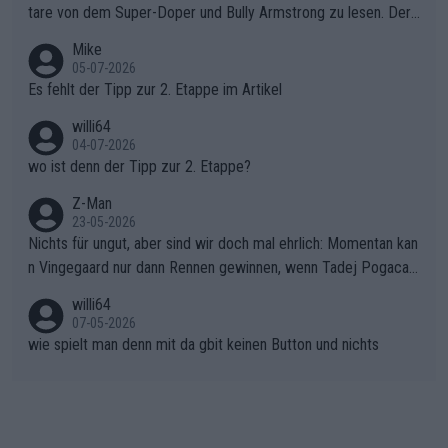
war das Loch zu Niewiadoma bereits zu groß, um es im Allein
tare von dem Super-Doper und Bully Armstrong zu lesen. Der
gang auf den steilen Schlusskilometern noch einmal zu schließ
Typ ist so was von daneben. Er kann seine Meinung haben, abe
Mike
en.Teurer Sekundenpoker: Die Quittung sind nun 15 Sekunden
r die gehört nicht in dieses Medium!
05-07-2026
Rückstand im Gesamtklassement – ein Polster, das Niewiado
Es fehlt der Tipp zur 2. Etappe im Artikel
ma vor der Schlussetappe nach Nizza alle Trümpfe in die Hand
willi64
gibt. Diese Etappe wird sicher als der psychologische Wendep
04-07-2026
unkt dieser Tour in die Geschichte eingehen. Wenn man bei so
wo ist denn der Tipp zur 2. Etappe?
einem harten Aufstieg einmal den Moment verpasst und der K
onkurrentin die "zweite Luft" schenkt, ist der Schaden am Ber
Z-Man
23-05-2026
g kaum noch zu reparieren.Vor uns liegt nun das große Finale R
Nichts für ungut, aber sind wir doch mal ehrlich: Momentan kan
ichtung Nizza. Niewiadoma hat psychologisch Oberwasser, ab
n Vingegaard nur dann Rennen gewinnen, wenn Tadej Pogacar
er SD Worx und Vollering müssen jetzt All-In gehen. (gregman
nicht mitfährt!!!
n)
willi64
07-05-2026
wie spielt man denn mit da gbit keinen Button und nichts