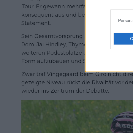
Tour. Er gewann mehrfach, baute seinen 
konsequent aus und beendete die letzte 
Persona
Statement.
Sein Gesamtvorsprung auf Gall beträgt 5:
Rom. Jai Hindley, Thymen Arensman und
weiteren Podestplätze dahinter, währen
Form aufzubauen und Siege zu sammeln, s
Zwar traf Vingegaard beim Giro nicht dire
gezeigte Niveau rückt die Rivalität vor d
wieder ins Zentrum der Debatte.