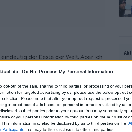
Akt
eindeutig der Beste der Welt. Aber ich
veau, das Pogacar entspricht“,
sagte
tuell.de -
Do Not Process My Personal Information
n vorsichtig sein, aber ich glaube, so
Als 
Seku
 Tour de France.“
to opt-out of the sale, sharing to third parties, or processing of your per
ring
formation for targeted advertising by us, please use the below opt-out s
o mit einer Ansage für die
olle
r selection. Please note that after your opt-out request is processed y
und 
Radr
eing interest-based ads based on personal information utilized by us or
er F
ss T
disclosed to third parties prior to your opt-out. You may separately opt-
riff
losure of your personal information by third parties on the IAB’s list of
onen
Die 
. This information may also be disclosed by us to third parties on the
IA
as g
trollierter erster Schritt Richtung
Participants
that may further disclose it to other third parties.
as e
Erfo