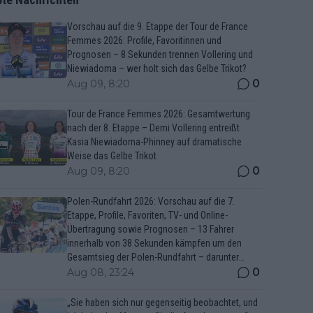
Vorschau auf die 9. Etappe der Tour de France
Femmes 2026: Profile, Favoritinnen und
Prognosen – 8 Sekunden trennen Vollering und
Niewiadoma – wer holt sich das Gelbe Trikot?
0
Aug 09, 8:20
Tour de France Femmes 2026: Gesamtwertung
nach der 8. Etappe – Demi Vollering entreißt
Kasia Niewiadoma-Phinney auf dramatische
Weise das Gelbe Trikot
0
Aug 09, 8:20
Polen-Rundfahrt 2026: Vorschau auf die 7.
Etappe, Profile, Favoriten, TV- und Online-
Übertragung sowie Prognosen – 13 Fahrer
innerhalb von 38 Sekunden kämpfen um den
Gesamtsieg der Polen-Rundfahrt – darunter
Marco Brenner und Jan Christen
0
Aug 08, 23:24
„Sie haben sich nur gegenseitig beobachtet, und