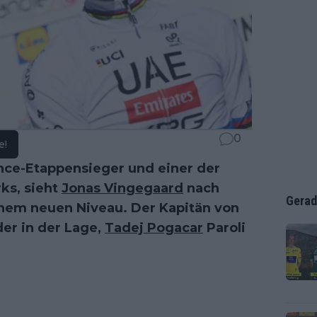
0
e!
nce-Etappensieger und einer der
ks, sieht
Jonas Vingegaard
nach
Gerad
inem neuen Niveau. Der Kapitän von
er in der Lage,
Tadej Pogacar
Paroli