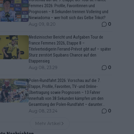
Femmes 2026: Profile, Favoritinnen und
Prognosen – 8 Sekunden trennen Vollering und
Niewiadoma – wer holt sich das Gelbe Trikot?
0
Aug 09, 8:20
Medizinischer Bericht und Aufgaben Tour de
France Femmes 2026, Etappe 8 –
Titelverteidigerin Ferrand-Prévot gibt auf – später
Sturz zerstört Squibans Chance auf den
Etappensieg
0
Aug 08, 23:29
Polen-Rundfahrt 2026: Vorschau auf die 7.
Etappe, Profile, Favoriten, TV- und Online-
Übertragung sowie Prognosen – 13 Fahrer
innerhalb von 38 Sekunden kämpfen um den
Gesamtsieg der Polen-Rundfahrt – darunter
Marco Brenner und Jan Christen
0
Aug 08, 23:24
Mehr Artikel
bte Nachrichten