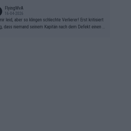
FlyingWvA
16-04-2026
mir leid, aber so klingen schlechte Verlierer! Erst kritisiert
g, dass niemand seinem Kapitän nach dem Defekt einen r
 Teppich ausrollt. Dann schimpft Pogacar selber über sei
Shimano-Schubkarre", ehe Morgado denkt, dass der Welt
ter mit einem platten Reifen ins Velodrome einfuhr. Schle
r Stil!!! Insbesondere, wenn man sich die Rennsituation vo
m Defekt anschaut - wer andern eine Grube gräbt, fällt sel
hinein.