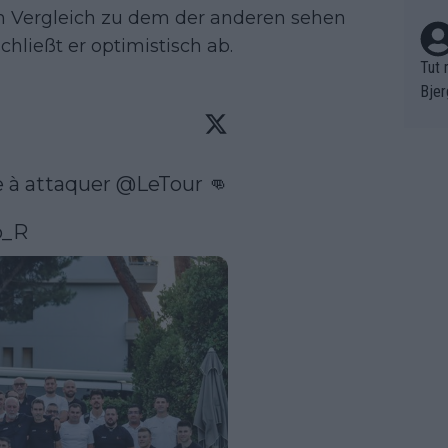
m Vergleich zu dem der anderen sehen
chließt er optimistisch ab.
Tut 
Bjer
oten
ne "
meis
 à attaquer 
@LeTour
 👊

chte
r de
_R
bst 