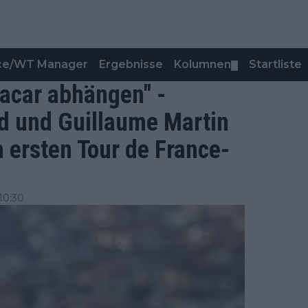
nce/WT Manager
Ergebnisse
Kolumnen
Startliste
▼
gacar abhängen" -
d und Guillaume Martin
 ersten Tour de France-
10:30