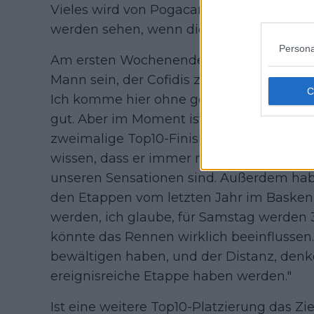
Vieles wird von Pogacar abhängen, wir erw
werden sehen, wenn die Etappe beginnt.
Persona
Am ersten Wochenende und in der Gesam
Mann sein, der Cofidis zum Erfolg verhilft
Ich komme hier ohne gesundheitliche Pr
gut. Aber im Moment ist es wirklich nicht 
zweimalige Top10-Finisher im Gespräch mit
wissen, dass er immer nervös ist und wir
unseren Sensationen sind. Außerdem habe
den Etappen vom letzten Jahr im Baskenl
werden, ich glaube, für Samstag werden 
könnte das Rennen wirklich beeinflussen. 
bewältigen haben, und der Distanz, denke
ereignisreiche Etappe haben werden."
Ist eine weitere Top10-Platzierung das Zi