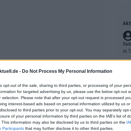
Akt
Radr
ss T
onen
as g
tuell.de -
Do Not Process My Personal Information
Erfo
Mich
Zeic
Gest
to opt-out of the sale, sharing to third parties, or processing of your per
et. 
formation for targeted advertising by us, please use the below opt-out s
r selection. Please note that after your opt-out request is processed y
wochenende sind jedoch gering, denn
Auf 
eing interest-based ads based on personal information utilized by us or
V?
Kampf um die Gesamtwertung bei der
disclosed to third parties prior to your opt-out. You may separately opt-
losure of your personal information by third parties on the IAB’s list of
hte, es wird mit einem Knall losgehen",
. This information may also be disclosed by us to third parties on the
IA
zusätzliche Schwierigkeit darstellen.
Participants
that may further disclose it to other third parties.