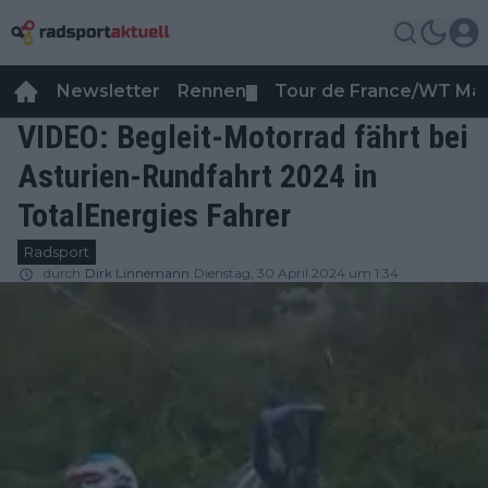
Newsletter
Rennen
Tour de France/WT Ma
▼
VIDEO: Begleit-Motorrad fährt bei
Asturien-Rundfahrt 2024 in
TotalEnergies Fahrer
Radsport
durch
Dirk Linnemann
Dienstag, 30 April 2024 um 1:34