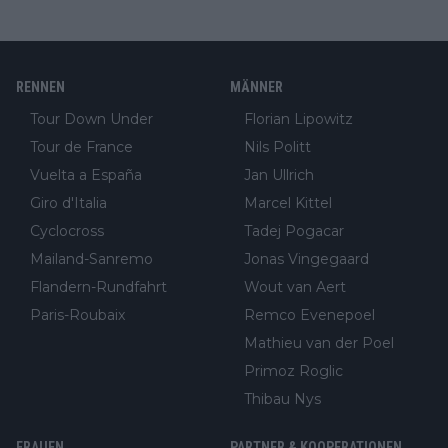
RENNEN
MÄNNER
Tour Down Under
Florian Lipowitz
Tour de France
Nils Politt
Vuelta a España
Jan Ullrich
Giro d'Italia
Marcel Kittel
Cyclocross
Tadej Pogacar
Mailand-Sanremo
Jonas Vingegaard
Flandern-Rundfahrt
Wout van Aert
Paris-Roubaix
Remco Evenepoel
Mathieu van der Poel
Primoz Roglic
Thibau Nys
FRAUEN
PARTNER & KOOPERATIONEN