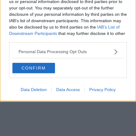
us or personal information disclosed to third parties prior to
your opt-out. You may separately opt-out of the further
Schreiben Sie einen Kommentar
disclosure of your personal information by third parties on the
IAB’s list of downstream participants. This information may
also be disclosed by us to third parties on the
IAB’s List of
Downstream Participants
that may further disclose it to other
third parties.
Personal Data Processing Opt Outs
SENDEN
CONFIRM
Data Deletion
Data Access
Privacy Policy