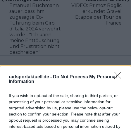
Emanuel Buchmann
VIDEO: Primoz Roglic
sauer, dass ihm
erkundet Gravel
zugesagte Co-
Etappe der Tour de
Führung beim Giro
France
d'Italia 2024 verwehrt
wurde - "Ich kann
meine Enttäuschung
und Frustration nicht
beschreiben"
radsportaktuell.de -
Do Not Process My Personal
Information
If you wish to opt-out of the sale, sharing to third parties, or
processing of your personal or sensitive information for
targeted advertising by us, please use the below opt-out
section to confirm your selection. Please note that after your
opt-out request is processed you may continue seeing
interest-based ads based on personal information utilized by