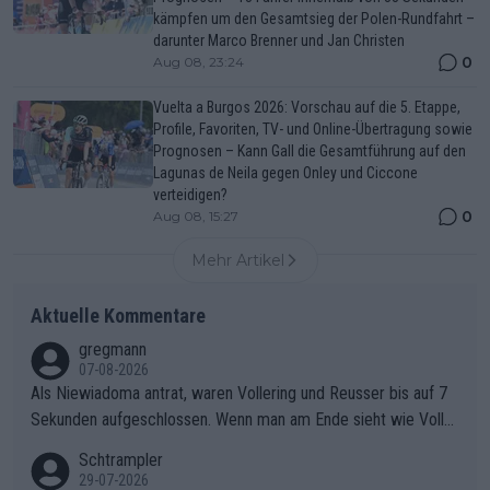
kämpfen um den Gesamtsieg der Polen-Rundfahrt –
darunter Marco Brenner und Jan Christen
0
Aug 08, 23:24
Vuelta a Burgos 2026: Vorschau auf die 5. Etappe,
Profile, Favoriten, TV- und Online-Übertragung sowie
Prognosen – Kann Gall die Gesamtführung auf den
Lagunas de Neila gegen Onley und Ciccone
verteidigen?
0
Aug 08, 15:27
Mehr Artikel
Aktuelle Kommentare
gregmann
07-08-2026
Als Niewiadoma antrat, waren Vollering und Reusser bis auf 7
Sekunden aufgeschlossen. Wenn man am Ende sieht wie Voller
ing Reusser hat stehen lassen, ist es unverständlich, wieso Voll
Schtrampler
ering die 7 Sekunden zu Niewiadoma nicht geschlossen hat un
29-07-2026