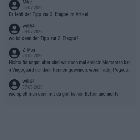
Mike
en.Teurer Sekundenpoker: Die Quittung sind nun 15 Sekunden
r die gehört nicht in dieses Medium!
05-07-2026
Rückstand im Gesamtklassement – ein Polster, das Niewiado
Es fehlt der Tipp zur 2. Etappe im Artikel
ma vor der Schlussetappe nach Nizza alle Trümpfe in die Hand
willi64
gibt. Diese Etappe wird sicher als der psychologische Wendep
04-07-2026
unkt dieser Tour in die Geschichte eingehen. Wenn man bei so
wo ist denn der Tipp zur 2. Etappe?
einem harten Aufstieg einmal den Moment verpasst und der K
onkurrentin die "zweite Luft" schenkt, ist der Schaden am Ber
Z-Man
23-05-2026
g kaum noch zu reparieren.Vor uns liegt nun das große Finale R
Nichts für ungut, aber sind wir doch mal ehrlich: Momentan kan
ichtung Nizza. Niewiadoma hat psychologisch Oberwasser, ab
n Vingegaard nur dann Rennen gewinnen, wenn Tadej Pogacar
er SD Worx und Vollering müssen jetzt All-In gehen. (gregman
nicht mitfährt!!!
n)
willi64
07-05-2026
wie spielt man denn mit da gbit keinen Button und nichts