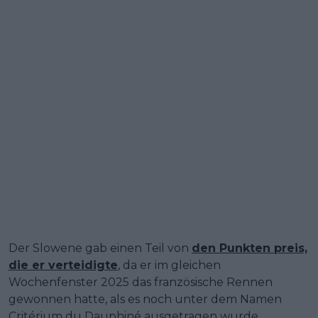
Der Slowene gab einen Teil von
den Punkten preis,
die er verteidigte
, da er im gleichen
Wochenfenster 2025 das französische Rennen
gewonnen hatte, als es noch unter dem Namen
Critérium du Dauphiné ausgetragen wurde.