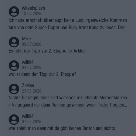
s Berges kontinuierlich auszubauen.Die Quittung im FinaleReus
wheelsplash
sers Einbruch: Erst als Reusser komplett einbrach, übernahm V
13-07-2026
ollering die Initiative.Zu spätes Erwachen: Zu diesem Zeitpunkt
Ich habe ernsthaft überhaupt keine Lust, irgenwelche Kommen
war das Loch zu Niewiadoma bereits zu groß, um es im Allein
tare von dem Super-Doper und Bully Armstrong zu lesen. Der
gang auf den steilen Schlusskilometern noch einmal zu schließ
Typ ist so was von daneben. Er kann seine Meinung haben, abe
Mike
en.Teurer Sekundenpoker: Die Quittung sind nun 15 Sekunden
r die gehört nicht in dieses Medium!
05-07-2026
Rückstand im Gesamtklassement – ein Polster, das Niewiado
Es fehlt der Tipp zur 2. Etappe im Artikel
ma vor der Schlussetappe nach Nizza alle Trümpfe in die Hand
willi64
gibt. Diese Etappe wird sicher als der psychologische Wendep
04-07-2026
unkt dieser Tour in die Geschichte eingehen. Wenn man bei so
wo ist denn der Tipp zur 2. Etappe?
einem harten Aufstieg einmal den Moment verpasst und der K
onkurrentin die "zweite Luft" schenkt, ist der Schaden am Ber
Z-Man
23-05-2026
g kaum noch zu reparieren.Vor uns liegt nun das große Finale R
Nichts für ungut, aber sind wir doch mal ehrlich: Momentan kan
ichtung Nizza. Niewiadoma hat psychologisch Oberwasser, ab
n Vingegaard nur dann Rennen gewinnen, wenn Tadej Pogacar
er SD Worx und Vollering müssen jetzt All-In gehen. (gregman
nicht mitfährt!!!
n)
willi64
07-05-2026
wie spielt man denn mit da gbit keinen Button und nichts