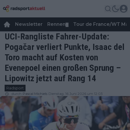
Newsletter
Rennen
Tour de France/WT Ma
▼
UCI-Rangliste Fahrer-Update:
Pogačar verliert Punkte, Isaac del
Toro macht auf Kosten von
Evenepoel einen großen Sprung –
Lipowitz jetzt auf Rang 14
Radsport
durch
Pascal Michiels
Dienstag, 16 Juni 2026 um 12:03