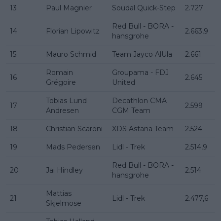
13
Paul Magnier
Soudal Quick-Step
2.727
Red Bull - BORA -
14
Florian Lipowitz
2.663,9
hansgrohe
15
Mauro Schmid
Team Jayco AlUla
2.661
Romain
Groupama - FDJ
16
2.645
Grégoire
United
Tobias Lund
Decathlon CMA
17
2.599
Andresen
CGM Team
18
Christian Scaroni
XDS Astana Team
2.524
19
Mads Pedersen
Lidl - Trek
2.514,9
Red Bull - BORA -
20
Jai Hindley
2.514
hansgrohe
Mattias
21
Lidl - Trek
2.477,6
Skjelmose