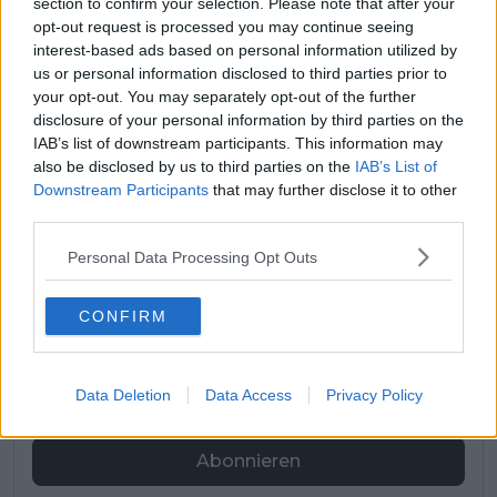
section to confirm your selection. Please note that after your
opt-out request is processed you may continue seeing
49
Quinn Simmons
Lidl - Trek
1.446,6
interest-based ads based on personal information utilized by
us or personal information disclosed to third parties prior to
Matthew
Decathlon CMA
50
1.435,6
your opt-out. You may separately opt-out of the further
Riccitello
CGM Team
disclosure of your personal information by third parties on the
IAB’s list of downstream participants. This information may
also be disclosed by us to third parties on the
IAB’s List of
Jetzt kostenlos den RadsportAktuell-
Downstream Participants
that may further disclose it to other
Newsletter abonnieren!
third parties.
Nachdem du auf „Abonnieren“ geklickt hast,
Personal Data Processing Opt Outs
erhältst du sofort eine E-Mail von uns. Bei
einigen Lesern landet diese im Spam-
Ordner – überprüfe ihn daher bitte ebenfalls.
CONFIRM
Alle wichtigen News, Ergebnisse und
Rennvorschauen – täglich kompakt per E-
Mail.
Data Deletion
Data Access
Privacy Policy
Abonnieren