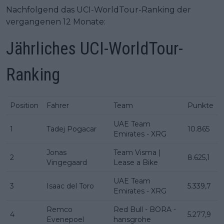
Nachfolgend das UCI-WorldTour-Ranking der
vergangenen 12 Monate:
Jährliches UCI-WorldTour-
Ranking
Position
Fahrer
Team
Punkte
UAE Team
1
Tadej Pogacar
10.865
Emirates - XRG
Jonas
Team Visma |
2
8.625,1
Vingegaard
Lease a Bike
UAE Team
3
Isaac del Toro
5.339,7
Emirates - XRG
Remco
Red Bull - BORA -
4
5.277,9
Evenepoel
hansgrohe