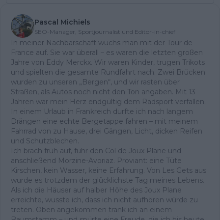
Pascal Michiels
SEO-Manager, Sportjournalist und Editor-in-chief
In meiner Nachbarschaft wuchs man mit der Tour de
France auf. Sie war überall – es waren die letzten großen
Jahre von Eddy Merckx. Wir waren Kinder, trugen Trikots
und spielten die gesamte Rundfahrt nach. Zwei Brücken
wurden zu unseren „Bergen“, und wir rasten über
Straßen, als Autos noch nicht den Ton angaben. Mit 13
Jahren war mein Herz endgültig dem Radsport verfallen.
In einem Urlaub in Frankreich durfte ich nach langem
Drängen eine echte Bergetappe fahren – mit meinem
Fahrrad von zu Hause, drei Gängen, Licht, dicken Reifen
und Schutzblechen.
Ich brach früh auf, fuhr den Col de Joux Plane und
anschließend Morzine-Avoriaz. Proviant: eine Tüte
Kirschen, kein Wasser, keine Erfahrung. Von Les Gets aus
wurde es trotzdem der glücklichste Tag meines Lebens.
Als ich die Häuser auf halber Höhe des Joux Plane
erreichte, wusste ich, dass ich nicht aufhören würde zu
treten. Oben angekommen trank ich an einem
Baumstamm – und spürte eine Freude, die ich bis heute