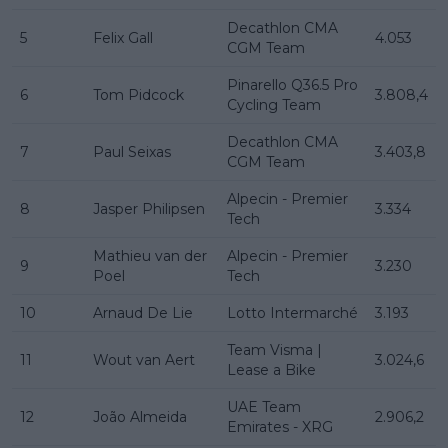
Decathlon CMA
5
Felix Gall
4.053
CGM Team
Pinarello Q36.5 Pro
6
Tom Pidcock
3.808,4
Cycling Team
Decathlon CMA
7
Paul Seixas
3.403,8
CGM Team
Alpecin - Premier
8
Jasper Philipsen
3.334
Tech
Mathieu van der
Alpecin - Premier
9
3.230
Poel
Tech
10
Arnaud De Lie
Lotto Intermarché
3.193
Team Visma |
11
Wout van Aert
3.024,6
Lease a Bike
UAE Team
12
João Almeida
2.906,2
Emirates - XRG