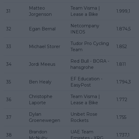
Matteo
Team Visma |
31
1.999,1
Jorgenson
Lease a Bike
Netcompany
32
Egan Bernal
1.874,5
INEOS
Tudor Pro Cycling
33
Michael Storer
1.852
Team
Red Bull - BORA -
34
Jordi Meeus
1.811
hansgrohe
EF Education -
35
Ben Healy
1.794,3
EasyPost
Christophe
Team Visma |
36
1.772
Laporte
Lease a Bike
Dylan
Unibet Rose
37
1.755
Groenewegen
Rockets
Brandon
UAE Team
38
1.737,1
McNulty
Emirates - XRG