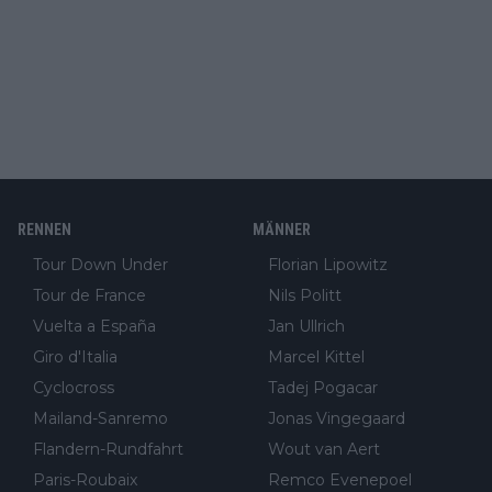
RENNEN
MÄNNER
Tour Down Under
Florian Lipowitz
Tour de France
Nils Politt
Vuelta a España
Jan Ullrich
Giro d'Italia
Marcel Kittel
Cyclocross
Tadej Pogacar
Mailand-Sanremo
Jonas Vingegaard
Flandern-Rundfahrt
Wout van Aert
Paris-Roubaix
Remco Evenepoel