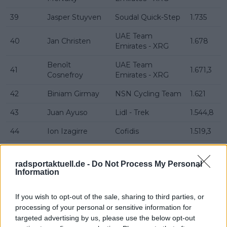
39
Jasper Stuyven
Soudal Quick-Step
1.735
UAE Team
40
Jan Christen
1.678
Emirates - XRG
Benoît
UAE Team
41
1.671,3
Cosnefroy
Emirates - XRG
42
Biniam Girmay
NSN Cycling Team
1.621
43
Juan Ayuso
Lidl - Trek
1.544,8
44
Ion Izagirre
Cofidis
1.519,3
Netcompany
45
Dorian Godon
1.482,3
INEOS
radsportaktuell.de -
Do Not Process My Personal
Information
Red Bull - BORA -
46
Primoz Roglic
1.468
hansgrohe
If you wish to opt-out of the sale, sharing to third parties, or
processing of your personal or sensitive information for
47
Luke Plapp
Team Jayco AlUla
1.464,1
targeted advertising by us, please use the below opt-out
48
Corbin Strong
NSN Cycling Team
1.449