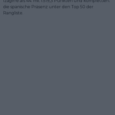
Izagirre als 44. mit 1.519,3 Punkten und komplettiert
die spanische Präsenz unter den Top 50 der
Rangliste.