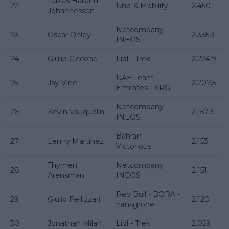
Tobias Halland
22
Uno-X Mobility
2.450
Johannessen
Netcompany
23
Oscar Onley
2.335,3
INEOS
24
Giulio Ciccone
Lidl - Trek
2.224,9
UAE Team
25
Jay Vine
2.207,5
Emirates - XRG
Netcompany
26
Kévin Vauquelin
2.157,3
INEOS
Bahrain -
27
Lenny Martinez
2.153
Victorious
Thymen
Netcompany
28
2.151
Arensman
INEOS
Red Bull - BORA -
29
Giulio Pellizzari
2.120
hansgrohe
30
Jonathan Milan
Lidl - Trek
2.059