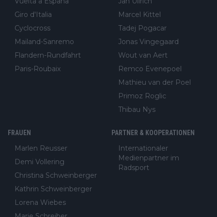
Vuelta a España
Jan Ullrich
Giro d'Italia
Marcel Kittel
Cyclocross
Tadej Pogacar
Mailand-Sanremo
Jonas Vingegaard
Flandern-Rundfahrt
Wout van Aert
Paris-Roubaix
Remco Evenepoel
Mathieu van der Poel
Primoz Roglic
Thibau Nys
FRAUEN
PARTNER & KOOPERATIONEN
Marlen Reusser
Internationaler
Medienpartner im
Demi Vollering
Radsport
Christina Schweinberger
Kathrin Schweinberger
Lorena Wiebes
Marie Schreiber