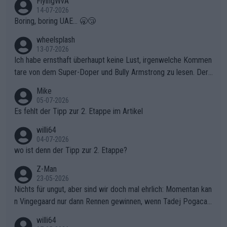
FlyingWvA
14-07-2026
Boring, boring UAE... 🥱😴
wheelsplash
13-07-2026
Ich habe ernsthaft überhaupt keine Lust, irgenwelche Kommen
tare von dem Super-Doper und Bully Armstrong zu lesen. Der
Typ ist so was von daneben. Er kann seine Meinung haben, abe
Mike
r die gehört nicht in dieses Medium!
05-07-2026
Es fehlt der Tipp zur 2. Etappe im Artikel
willi64
04-07-2026
wo ist denn der Tipp zur 2. Etappe?
Z-Man
23-05-2026
Nichts für ungut, aber sind wir doch mal ehrlich: Momentan kan
n Vingegaard nur dann Rennen gewinnen, wenn Tadej Pogacar
nicht mitfährt!!!
willi64