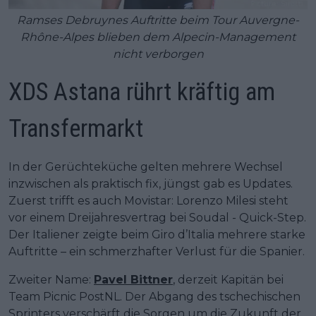
Ramses Debruynes Auftritte beim Tour Auvergne-
Rhône-Alpes blieben dem Alpecin-Management
nicht verborgen
XDS Astana rührt kräftig am
Transfermarkt
In der Gerüchteküche gelten mehrere Wechsel
inzwischen als praktisch fix, jüngst gab es Updates.
Zuerst trifft es auch Movistar: Lorenzo Milesi steht
vor einem Dreijahresvertrag bei Soudal - Quick-Step.
Der Italiener zeigte beim Giro d’Italia mehrere starke
Auftritte – ein schmerzhafter Verlust für die Spanier.
Zweiter Name:
Pavel Bittner
, derzeit Kapitän bei
Team Picnic PostNL. Der Abgang des tschechischen
Sprinters verschärft die Sorgen um die Zukunft der