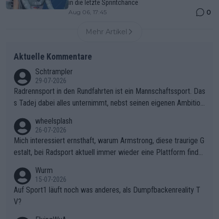
in die letzte Sprintchance
0
Aug 06, 17:45
Mehr Artikel
Aktuelle Kommentare
Schtrampler
29-07-2026
Radrennsport in den Rundfahrten ist ein Mannschaftssport. Das
s Tadej dabei alles unternimmt, nebst seinen eigenen Ambition
en, gegenüber seinen Helfern Solidarität zu zeigen und so das
wheelsplash
ganze Team auch mental stark zu machen und konkret am Erf
26-07-2026
olg teilzuhaben, ist ihm ganz hoch anzurechnen. Das ist ein Zei
Mich interessiert ernsthaft, warum Armstrong, diese traurige G
chen weit über den Radsport hinaus.
estalt, bei Radsport aktuell immer wieder eine Plattform finde
t. Könnte mir die Redaktion diese Frage beantworten?
Wurm
15-07-2026
Auf Sport1 läuft noch was anderes, als Dumpfbackenreality T
V?