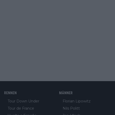
RENNEN
MÄNNER
Tour Down Under
Florian Lipowitz
Tour de France
Nils Politt