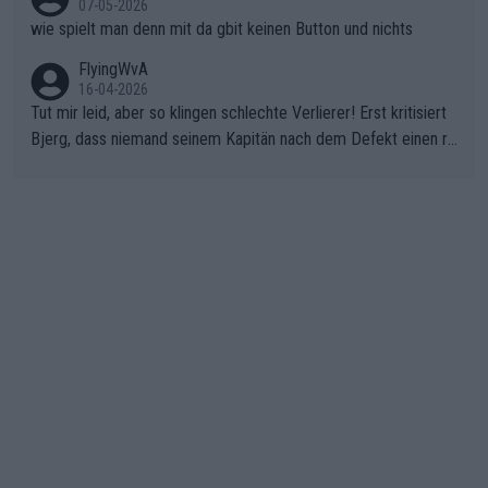
07-05-2026
wie spielt man denn mit da gbit keinen Button und nichts
FlyingWvA
16-04-2026
Tut mir leid, aber so klingen schlechte Verlierer! Erst kritisiert
Bjerg, dass niemand seinem Kapitän nach dem Defekt einen ro
ten Teppich ausrollt. Dann schimpft Pogacar selber über seine
"Shimano-Schubkarre", ehe Morgado denkt, dass der Weltmeis
ter mit einem platten Reifen ins Velodrome einfuhr. Schlechter
Stil!!! Insbesondere, wenn man sich die Rennsituation vor dem
Defekt anschaut - wer andern eine Grube gräbt, fällt selbst hin
ein.