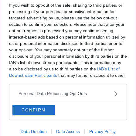
If you wish to opt-out of the sale, sharing to third parties, or
beim Giro d’Italia, doch er schließt sich Soudal -
processing of your personal or sensitive information for
Quick-Step an
targeted advertising by us, please use the below opt-out
section to confirm your selection. Please note that after your
Journalist Daniel Benson
berichtet über
opt-out request is processed you may continue seeing
Gespräche zwischen Iván Sosa und EF Education-
interest-based ads based on personal information utilized by
EasyPost. Der Kolumbianer, früher bei Movistar,
us or personal information disclosed to third parties prior to
schien über seinen Zenit hinaus. Nach einem
your opt-out. You may separately opt-out of the further
schwierigen Jahr hat er bei Equipo Kern Pharma
disclosure of your personal information by third parties on the
jedoch wieder Tritt gefasst: Zweite Plätze bei den
IAB’s list of downstream participants. This information may
nationalen Meisterschaften, der Tour of Turkey (mit
also be disclosed by us to third parties on the
IAB’s List of
Downstream Participants
that may further disclose it to other
einem Etappensieg am Berg) und jüngst der
third parties.
Mercan’Tour Classic Alpes-Maritimes.
Personal Data Processing Opt Outs
Schließlich ist auch XDS Astana Team auf dem Markt
aktiv und verstärkt weiter seinen Klassikerblock.
Laut
Ciro Scognamiglio
wechselt Andrea Bagioli
CONFIRM
von Lidl-Trek zum kasachischen Team. Nach seinem
starken Auftritt auf der Auftaktetappe der Ronde
Data Deletion
Data Access
Privacy Policy
van Zwitserland dürfte das die künftigen