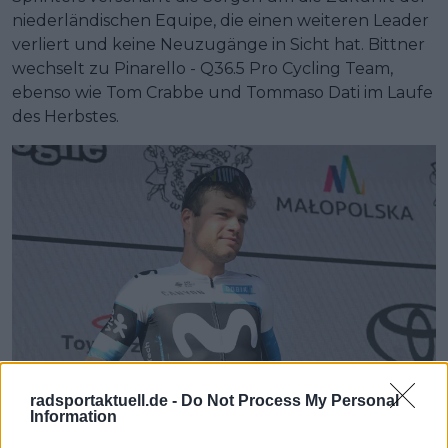
niederländischen Equipe, die einen weiteren Leader
verliert und keine Neuzugänge in Sicht hat. Bittner
wechselt zu Pinarello - Q36.5 Pro Cycling Team,
ebenso wie Tom Crabbe und Tommaso Dati im Laufe
des Herbstes.
radsportaktuell.de -
Do Not Process My Personal
Information
Lorenzo Milesi war einer der Anführer von Movistar