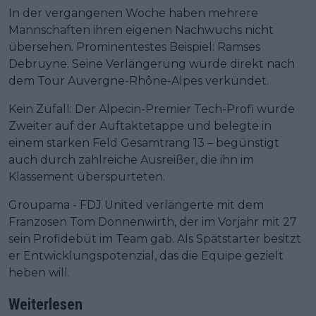
In der vergangenen Woche haben mehrere
Mannschaften ihren eigenen Nachwuchs nicht
übersehen. Prominentestes Beispiel: Ramses
Debruyne. Seine Verlängerung wurde direkt nach
dem Tour Auvergne-Rhône-Alpes verkündet.
Kein Zufall: Der Alpecin-Premier Tech-Profi wurde
Zweiter auf der Auftaktetappe und belegte in
einem starken Feld Gesamtrang 13 – begünstigt
auch durch zahlreiche Ausreißer, die ihn im
Klassement überspurteten.
Groupama - FDJ United verlängerte mit dem
Franzosen Tom Donnenwirth, der im Vorjahr mit 27
sein Profidebüt im Team gab. Als Spätstarter besitzt
er Entwicklungspotenzial, das die Equipe gezielt
heben will.
Weiterlesen