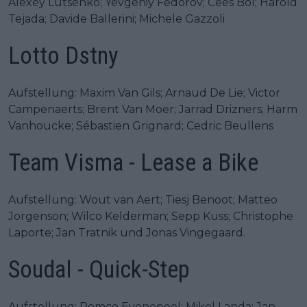
Alexey Lutsenko; Yevgeniy Fedorov; Cees Bol; Harold
Tejada; Davide Ballerini; Michele Gazzoli
Lotto Dstny
Aufstellung: Maxim Van Gils; Arnaud De Lie; Victor
Campenaerts; Brent Van Moer; Jarrad Drizners; Harm
Vanhoucke; Sébastien Grignard; Cedric Beullens
Team Visma - Lease a Bike
Aufstellung: Wout van Aert; Tiesj Benoot; Matteo
Jorgenson; Wilco Kelderman; Sepp Kuss; Christophe
Laporte; Jan Tratnik und Jonas Vingegaard.
Soudal - Quick-Step
Aufstellung: Remco Evenepoel; Mikel Landa; Jan