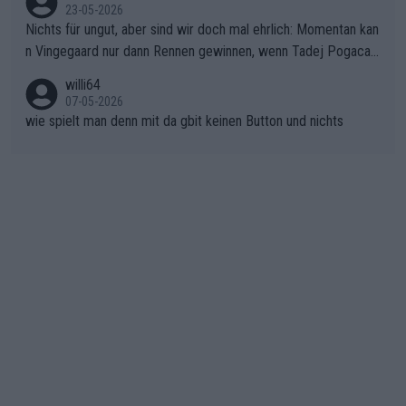
23-05-2026
g kaum noch zu reparieren.Vor uns liegt nun das große Finale R
Nichts für ungut, aber sind wir doch mal ehrlich: Momentan kan
ichtung Nizza. Niewiadoma hat psychologisch Oberwasser, ab
n Vingegaard nur dann Rennen gewinnen, wenn Tadej Pogacar
er SD Worx und Vollering müssen jetzt All-In gehen. (gregman
nicht mitfährt!!!
n)
willi64
07-05-2026
wie spielt man denn mit da gbit keinen Button und nichts