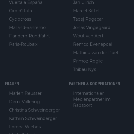
Vuelta a España
Jan Ullrich
Giro d'Italia
Marcel Kittel
Cyclocross
Tadej Pogacar
Mailand-Sanremo
Jonas Vingegaard
Flandern-Rundfahrt
Wout van Aert
Paris-Roubaix
Remco Evenepoel
Mathieu van der Poel
Primoz Roglic
Thibau Nys
FRAUEN
PARTNER & KOOPERATIONEN
Marlen Reusser
Internationaler
Medienpartner im
Demi Vollering
Radsport
Christina Schweinberger
Kathrin Schweinberger
Lorena Wiebes