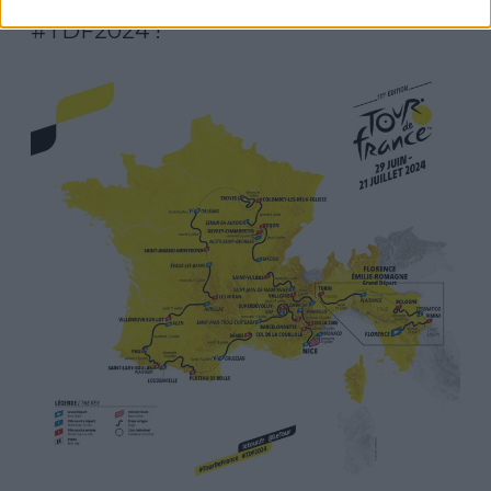
 🤩 Voici le parcours officiel du 
#TDF2024
 ! 