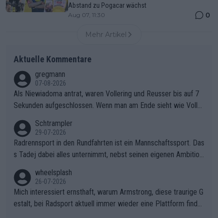
Abstand zu Pogacar wächst
0
Aug 07, 11:30
Mehr Artikel
Aktuelle Kommentare
gregmann
07-08-2026
Als Niewiadoma antrat, waren Vollering und Reusser bis auf 7
Sekunden aufgeschlossen. Wenn man am Ende sieht wie Voller
ing Reusser hat stehen lassen, ist es unverständlich, wieso Voll
Schtrampler
ering die 7 Sekunden zu Niewiadoma nicht geschlossen hat un
29-07-2026
d den Abstand hat anwachsen lassen. Ein schwerer taktischer
Radrennsport in den Rundfahrten ist ein Mannschaftssport. Das
Fehler, der den Tour Sieg kosten wird.Diese Beobachtung trifft
s Tadej dabei alles unternimmt, nebst seinen eigenen Ambition
den taktischen Kern dieser dramatischen Etappe perfekt. Die
en, gegenüber seinen Helfern Solidarität zu zeigen und so das
wheelsplash
Zögerlichkeit von Demi Vollering in diesem Moment war das e
ganze Team auch mental stark zu machen und konkret am Erf
26-07-2026
ntscheidende Puzzleteil, das Katarzyna Niewiadoma die Tür z
olg teilzuhaben, ist ihm ganz hoch anzurechnen. Das ist ein Zei
Mich interessiert ernsthaft, warum Armstrong, diese traurige G
um Gelben Trikot geöffnet hat.Das taktische Dilemma am Mon
chen weit über den Radsport hinaus.
estalt, bei Radsport aktuell immer wieder eine Plattform finde
t VentouxDie psychologische Falle: Vollering spekulierte in die
t. Könnte mir die Redaktion diese Frage beantworten?