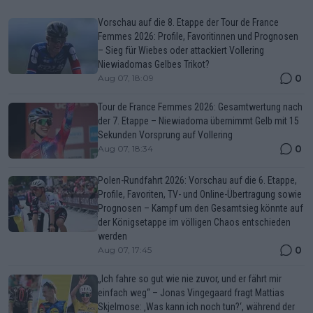
Vorschau auf die 8. Etappe der Tour de France
Femmes 2026: Profile, Favoritinnen und Prognosen
– Sieg für Wiebes oder attackiert Vollering
Niewiadomas Gelbes Trikot?
0
Aug 07, 18:09
Tour de France Femmes 2026: Gesamtwertung nach
der 7. Etappe – Niewiadoma übernimmt Gelb mit 15
Sekunden Vorsprung auf Vollering
0
Aug 07, 18:34
Polen-Rundfahrt 2026: Vorschau auf die 6. Etappe,
Profile, Favoriten, TV- und Online-Übertragung sowie
Prognosen – Kampf um den Gesamtsieg könnte auf
der Königsetappe im völligen Chaos entschieden
werden
0
Aug 07, 17:45
„Ich fahre so gut wie nie zuvor, und er fährt mir
einfach weg“ – Jonas Vingegaard fragt Mattias
Skjelmose: ‚Was kann ich noch tun?‘, während der