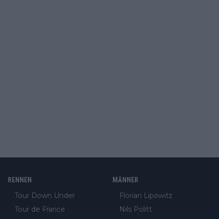
RENNEN
MÄNNER
Tour Down Under
Florian Lipowitz
Tour de France
Nils Politt