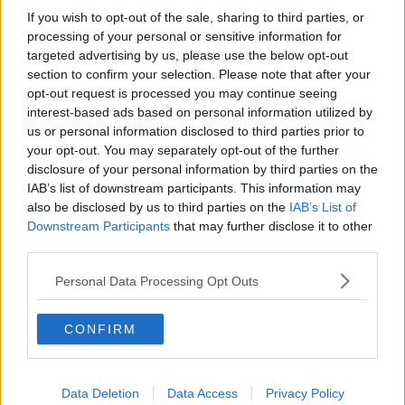
If you wish to opt-out of the sale, sharing to third parties, or
Aufstellung: Mathieu Burgaudeau; Steff Cras;
processing of your personal or sensitive information for
targeted advertising by us, please use the below opt-out
Anthony Turgis; Jordan Jegat; Thomas Gachignard;
section to confirm your selection. Please note that after your
Mattéo Vercher; Sandy Dujardin; Fabien Grellier
opt-out request is processed you may continue seeing
interest-based ads based on personal information utilized by
Bahrain - Victorious
us or personal information disclosed to third parties prior to
your opt-out. You may separately opt-out of the further
disclosure of your personal information by third parties on the
Aufstellung: Nikias Arndt; Phil Bauhaus; Pello Bilbao;
IAB’s list of downstream participants. This information may
Santiago Buitrago; Jack Haig; Matej Mohoric; Wout
also be disclosed by us to third parties on the
IAB’s List of
Poels; Fred Wright
Downstream Participants
that may further disclose it to other
third parties.
Personal Data Processing Opt Outs
Tour de France™
@
LeTour
·
Follow
CONFIRM
🤩 Here it is, the official route of the 
#TDF2024
!

Data Deletion
Data Access
Privacy Policy