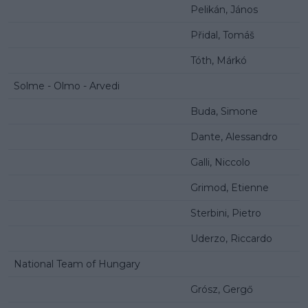
Pelikán, János
Přidal, Tomáš
Tóth, Márkó
Solme - Olmo - Arvedi
Buda, Simone
Dante, Alessandro
Galli, Niccolo
Grimod, Etienne
Sterbini, Pietro
Uderzo, Riccardo
National Team of Hungary
Grósz, Gergő