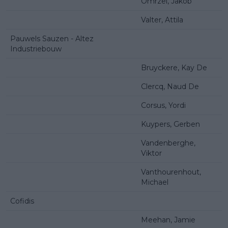
Omrzel, Jakob
Valter, Attila
Pauwels Sauzen - Altez
Industriebouw
Bruyckere, Kay De
Clercq, Naud De
Corsus, Yordi
Kuypers, Gerben
Vandenberghe,
Viktor
Vanthourenhout,
Michael
Cofidis
Meehan, Jamie