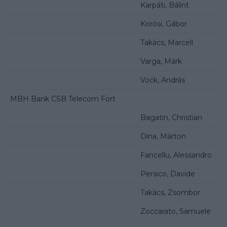
Karpáti, Bálint
Korösi, Gábor
Takács, Marcell
Varga, Márk
Vock, András
MBH Bank CSB Telecom Fort
Bagatin, Christian
Dina, Márton
Fancellu, Alessandro
Persico, Davide
Takács, Zsombor
Zoccarato, Samuele