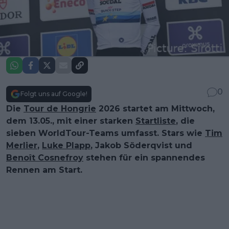
0
Folgt uns auf Google!
Die
Tour de Hongrie
2026 startet am Mittwoch,
dem 13.05., mit einer starken
Startliste
, die
sieben WorldTour-Teams umfasst. Stars wie
Tim
Merlier
,
Luke Plapp
, Jakob Söderqvist und
Benoît Cosnefroy
stehen für ein spannendes
Rennen am Start.