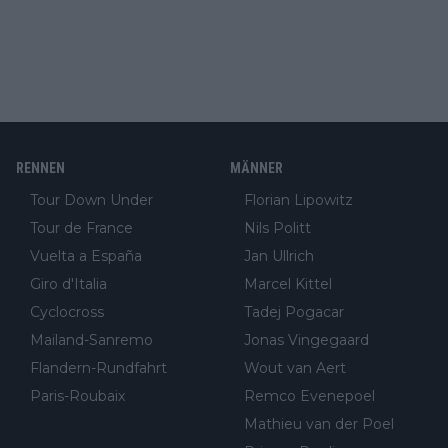
RENNEN
MÄNNER
Tour Down Under
Florian Lipowitz
Tour de France
Nils Politt
Vuelta a España
Jan Ullrich
Giro d'Italia
Marcel Kittel
Cyclocross
Tadej Pogacar
Mailand-Sanremo
Jonas Vingegaard
Flandern-Rundfahrt
Wout van Aert
Paris-Roubaix
Remco Evenepoel
Mathieu van der Poel