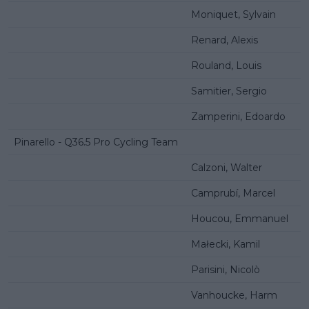
Moniquet, Sylvain
Renard, Alexis
Rouland, Louis
Samitier, Sergio
Zamperini, Edoardo
Pinarello - Q36.5 Pro Cycling Team
Calzoni, Walter
Camprubí, Marcel
Houcou, Emmanuel
Małecki, Kamil
Parisini, Nicolò
Vanhoucke, Harm