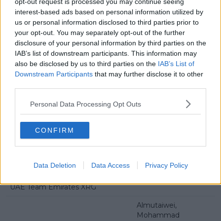
opt-out request is processed you may continue seeing
Maris, Elias
interest-based ads based on personal information utilized by
Thonnon, Senne
us or personal information disclosed to third parties prior to
your opt-out. You may separately opt-out of the further
Vandenabeele, Henri
disclosure of your personal information by third parties on the
IAB’s list of downstream participants. This information may
Vercouillie, Victor
also be disclosed by us to third parties on the
IAB’s List of
Downstream Participants
that may further disclose it to other
Soudal - Quick-Step
third parties.
Lampaert, Yves
Personal Data Processing Opt Outs
Lecerf, Junior
CONFIRM
Lerberghe, Bert Van
Merlier, Tim
Data Deletion
Data Access
Privacy Policy
Svrček, Martin
UAE Team Emirates XRG
Almutaiwei,
Mohammad