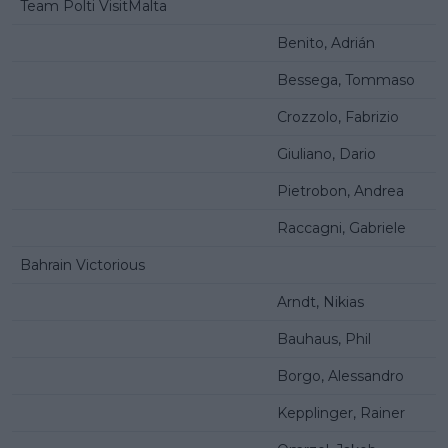
Team Polti VisitMalta
Benito, Adrián
Bessega, Tommaso
Crozzolo, Fabrizio
Giuliano, Dario
Pietrobon, Andrea
Raccagni, Gabriele
Bahrain Victorious
Arndt, Nikias
Bauhaus, Phil
Borgo, Alessandro
Kepplinger, Rainer