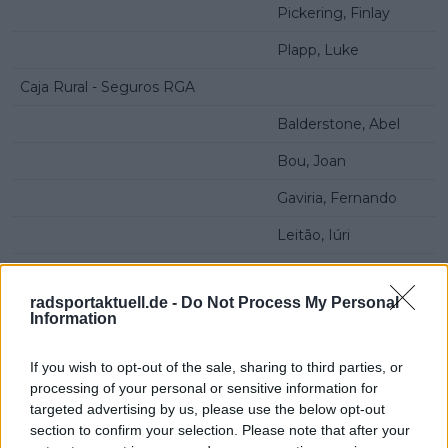
Pickering, Finlay
Plapp, Luke
Caja Rural - Seguros RGA
Balderstone, Abel
Bou, Joan
Gaviria, Fernando
Leitão, Iúri
Lospitao, Pablo
radsportaktuell.de -
Do Not Process My Personal
Otruba, Jakub
Information
Team Flanders - Baloise
If you wish to opt-out of the sale, sharing to third parties, or
Deweirdt, Siebe
processing of your personal or sensitive information for
targeted advertising by us, please use the below opt-out
Huysmans, Nolan
section to confirm your selection. Please note that after your