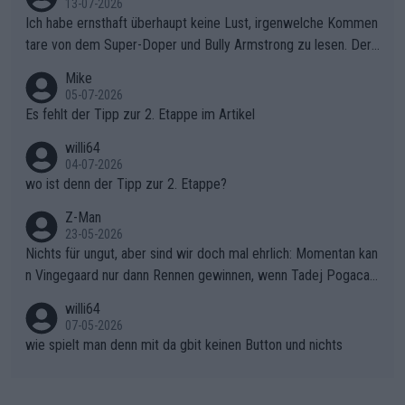
sers Einbruch: Erst als Reusser komplett einbrach, übernahm V
13-07-2026
ollering die Initiative.Zu spätes Erwachen: Zu diesem Zeitpunkt
Ich habe ernsthaft überhaupt keine Lust, irgenwelche Kommen
war das Loch zu Niewiadoma bereits zu groß, um es im Allein
tare von dem Super-Doper und Bully Armstrong zu lesen. Der
gang auf den steilen Schlusskilometern noch einmal zu schließ
Typ ist so was von daneben. Er kann seine Meinung haben, abe
Mike
en.Teurer Sekundenpoker: Die Quittung sind nun 15 Sekunden
r die gehört nicht in dieses Medium!
05-07-2026
Rückstand im Gesamtklassement – ein Polster, das Niewiado
Es fehlt der Tipp zur 2. Etappe im Artikel
ma vor der Schlussetappe nach Nizza alle Trümpfe in die Hand
willi64
gibt. Diese Etappe wird sicher als der psychologische Wendep
04-07-2026
unkt dieser Tour in die Geschichte eingehen. Wenn man bei so
wo ist denn der Tipp zur 2. Etappe?
einem harten Aufstieg einmal den Moment verpasst und der K
onkurrentin die "zweite Luft" schenkt, ist der Schaden am Ber
Z-Man
23-05-2026
g kaum noch zu reparieren.Vor uns liegt nun das große Finale R
Nichts für ungut, aber sind wir doch mal ehrlich: Momentan kan
ichtung Nizza. Niewiadoma hat psychologisch Oberwasser, ab
n Vingegaard nur dann Rennen gewinnen, wenn Tadej Pogacar
er SD Worx und Vollering müssen jetzt All-In gehen. (gregman
nicht mitfährt!!!
n)
willi64
07-05-2026
wie spielt man denn mit da gbit keinen Button und nichts