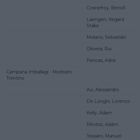
Cosnefroy, Benoît
Laengen, Vegard
Stake
Molano, Sebastián
Oliveira, Rui
Pericas, Adrià
Campana Imballagi - Morbiato -
Trentino
Avi, Alessandro
De Longhi, Lorenzo
Kelly, Adam
Révész, Adám
Tessaro, Manuel