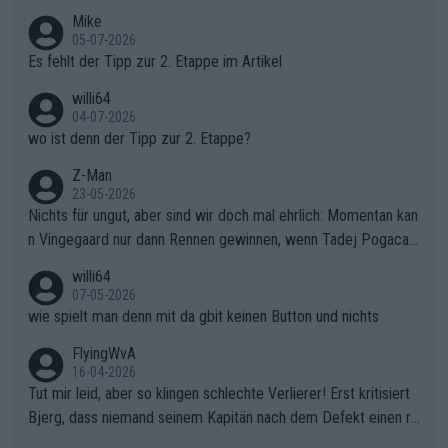
Typ ist so was von daneben. Er kann seine Meinung haben, abe
Mike
r die gehört nicht in dieses Medium!
05-07-2026
Es fehlt der Tipp zur 2. Etappe im Artikel
willi64
04-07-2026
wo ist denn der Tipp zur 2. Etappe?
Z-Man
23-05-2026
Nichts für ungut, aber sind wir doch mal ehrlich: Momentan kan
n Vingegaard nur dann Rennen gewinnen, wenn Tadej Pogacar
nicht mitfährt!!!
willi64
07-05-2026
wie spielt man denn mit da gbit keinen Button und nichts
FlyingWvA
16-04-2026
Tut mir leid, aber so klingen schlechte Verlierer! Erst kritisiert
Bjerg, dass niemand seinem Kapitän nach dem Defekt einen ro
ten Teppich ausrollt. Dann schimpft Pogacar selber über seine