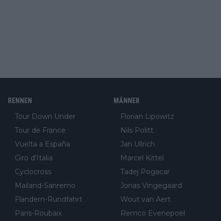
RENNEN
MÄNNER
Tour Down Under
Florian Lipowitz
Tour de France
Nils Politt
Vuelta a España
Jan Ullrich
Giro d'Italia
Marcel Kittel
Cyclocross
Tadej Pogacar
Mailand-Sanremo
Jonas Vingegaard
Flandern-Rundfahrt
Wout van Aert
Paris-Roubaix
Remco Evenepoel