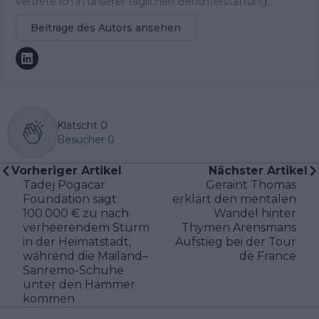
vertrete ich in unserer täglichen Berichterstattung.
Beiträge des Autors ansehen
Klatscht
0
Besucher
0
Vorheriger Artikel
Nächster Artikel
Tadej Pogacar
Geraint Thomas
Foundation sagt
erklärt den mentalen
100.000 € zu nach
Wandel hinter
verheerendem Sturm
Thymen Arensmans
in der Heimatstadt,
Aufstieg bei der Tour
während die Mailand–
de France
Sanremo-Schuhe
unter den Hammer
kommen