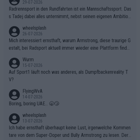
29-07-2026
Radrennsport in den Rundfahrten ist ein Mannschaftssport. Das
s Tadej dabei alles unternimmt, nebst seinen eigenen Ambition
en, gegenüber seinen Helfern Solidarität zu zeigen und so das
wheelsplash
ganze Team auch mental stark zu machen und konkret am Erf
26-07-2026
olg teilzuhaben, ist ihm ganz hoch anzurechnen. Das ist ein Zei
Mich interessiert ernsthaft, warum Armstrong, diese traurige G
chen weit über den Radsport hinaus.
estalt, bei Radsport aktuell immer wieder eine Plattform finde
t. Könnte mir die Redaktion diese Frage beantworten?
Wurm
15-07-2026
Auf Sport1 läuft noch was anderes, als Dumpfbackenreality T
V?
FlyingWvA
14-07-2026
Boring, boring UAE... 🥱😴
wheelsplash
13-07-2026
Ich habe ernsthaft überhaupt keine Lust, irgenwelche Kommen
tare von dem Super-Doper und Bully Armstrong zu lesen. Der