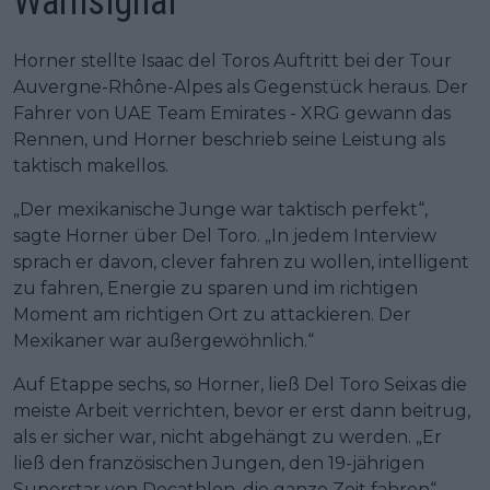
Warnsignal
Horner stellte Isaac del Toros Auftritt bei der Tour
Auvergne-Rhône-Alpes als Gegenstück heraus. Der
Fahrer von UAE Team Emirates - XRG gewann das
Rennen, und Horner beschrieb seine Leistung als
taktisch makellos.
„Der mexikanische Junge war taktisch perfekt“,
sagte Horner über Del Toro. „In jedem Interview
sprach er davon, clever fahren zu wollen, intelligent
zu fahren, Energie zu sparen und im richtigen
Moment am richtigen Ort zu attackieren. Der
Mexikaner war außergewöhnlich.“
Auf Etappe sechs, so Horner, ließ Del Toro Seixas die
meiste Arbeit verrichten, bevor er erst dann beitrug,
als er sicher war, nicht abgehängt zu werden. „Er
ließ den französischen Jungen, den 19-jährigen
Superstar von Decathlon, die ganze Zeit fahren“,