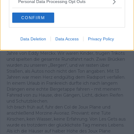
Personal Data Processing Opt Outs
Abonnieren
CONFIRM
Pascal Michiels
SEO-Manager, Sportjournalist und Editor-in-chief
Data Deletion
Data Access
Privacy Policy
In meiner Nachbarschaft wuchs man mit der Tour de
France auf. Sie war überall – es waren die letzten großen
Jahre von Eddy Merckx. Wir waren Kinder, trugen Trikots
und spielten die gesamte Rundfahrt nach. Zwei Brücken
wurden zu unseren „Bergen“, und wir rasten über
Straßen, als Autos noch nicht den Ton angaben. Mit 13
Jahren war mein Herz endgültig dem Radsport verfallen.
In einem Urlaub in Frankreich durfte ich nach langem
Drängen eine echte Bergetappe fahren – mit meinem
Fahrrad von zu Hause, drei Gängen, Licht, dicken Reifen
und Schutzblechen.
Ich brach früh auf, fuhr den Col de Joux Plane und
anschließend Morzine-Avoriaz. Proviant: eine Tüte
Kirschen, kein Wasser, keine Erfahrung. Von Les Gets aus
wurde es trotzdem der glücklichste Tag meines Lebens.
Als ich die Häuser auf halber Höhe des Joux Plane