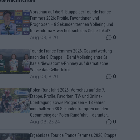
Vorschau auf die 9. Etappe der Tour de France
Femmes 2026: Profile, Favoritinnen und
Prognosen – 8 Sekunden trennen Vollering und
Niewiadoma – wer holt sich das Gelbe Trikot?
0
Aug 09, 8:20
Tour de France Femmes 2026: Gesamtwertung
nach der 8. Etappe – Demi Vollering entreißt
Kasia Niewiadoma-Phinney auf dramatische
Weise das Gelbe Trikot
0
Aug 09, 8:20
Polen-Rundfahrt 2026: Vorschau auf die 7.
Etappe, Profile, Favoriten, TV- und Online-
Übertragung sowie Prognosen – 13 Fahrer
innerhalb von 38 Sekunden kämpfen um den
Gesamtsieg der Polen-Rundfahrt – darunter
Marco Brenner und Jan Christen
0
Aug 08, 23:24
Ergebnisse Tour de France Femmes 2026, Etappe