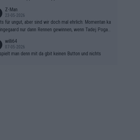
n bei so einem harten Aufstieg einmal den Moment verpa
und der Konkurrentin die "zweite Luft" schenkt, ist der Sc
Z-Man
23-05-2026
n am Berg kaum noch zu reparieren.Vor uns liegt nun das
ts für ungut, aber sind wir doch mal ehrlich: Momentan ka
e Finale Richtung Nizza. Niewiadoma hat psychologisch O
ingegaard nur dann Rennen gewinnen, wenn Tadej Pogaca
asser, aber SD Worx und Vollering müssen jetzt All-In ge
ht mitfährt!!!
 (gregmann)
willi64
07-05-2026
spielt man denn mit da gbit keinen Button und nichts