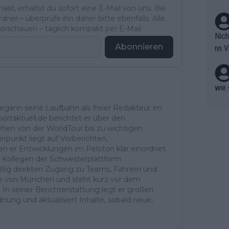
n ma
st, erhältst du sofort eine E-Mail von uns. Bei
sst 
ner – überprüfe ihn daher bitte ebenfalls. Alle
hade
rschauen – täglich kompakt per E-Mail.
Nich
groß
Abonnieren
nn V
berw
r nic
hen.
wie 
begann seine Laufbahn als freier Redakteur im
ortaktuell.de berichtet er über den
ehen von der WorldTour bis zu wichtigen
rpunkt liegt auf Vorberichten,
er Entwicklungen im Peloton klar einordnet.
d Kollegen der Schwesterplattform
ßig direkten Zugang zu Teams, Fahrern und
Nähe von München und steht kurz vor dem
. In seiner Berichterstattung legt er großen
dnung und aktualisiert Inhalte, sobald neue,