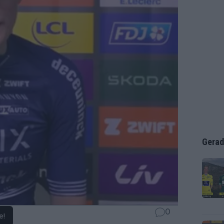
Gerad
0
e!