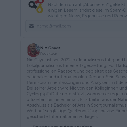
Nachdem du auf „Abonnieren“ geklickt ha
einigen Lesern landet diese im Spam-Ord
wichtigen News, Ergebnisse und Rennvo
Nic Gayer
Redakteur
Nic Gayer ist seit 2022 im Journalismus tätig und 
Lokaljournalismus für eine Tageszeitung. Für Radsp
professionellen Radsport und begleitet das Gesch
nationalen und internationalen Rennen. Sein Schwe
Rennzusammenfassungen und Analysen, mit denen 
Bei seiner Arbeit wird Nic von den Kolleginnen un
CyclingUpToDate unterstützt, wodurch er regelmä
offiziellen Terminen erhält. Er arbeitet aus der 
Abschluss als Bachelor of Arts in Sportjournalismus
Wert auf sorgfältige Quellenprüfung, präzise Einor
gesicherte Informationen vorliegen.