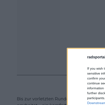
radsportak
If you wish 
sensitive in
confirm you
continue se
information 
further disc
participants
Bis zur vorletzten Runde hatte sich Piet
Downstream 