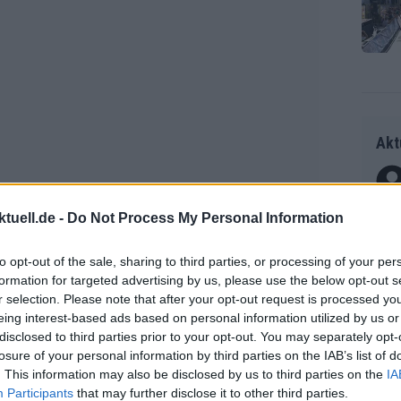
Akt
Als 
tuell.de -
Do Not Process My Personal Information
Seku
ring
to opt-out of the sale, sharing to third parties, or processing of your per
olle
formation for targeted advertising by us, please use the below opt-out s
und 
Radr
r selection. Please note that after your opt-out request is processed y
er F
ss T
eing interest-based ads based on personal information utilized by us or
riff
disclosed to third parties prior to your opt-out. You may separately opt-
onen
losure of your personal information by third parties on the IAB’s list of
Die 
as g
. This information may also be disclosed by us to third parties on the
IA
erse einen Vorsprung von 13 Sekunden
as e
Erfo
Mich
Participants
that may further disclose it to other third parties.
ür z