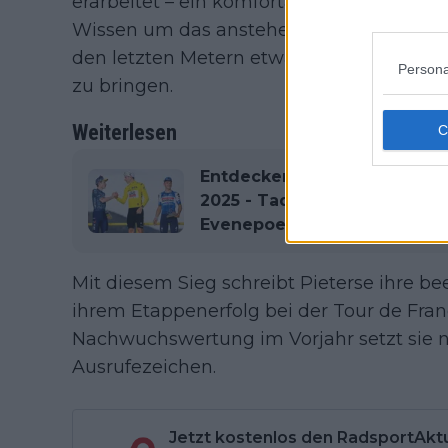
erarbeitet – ein komfortables Polster, das 
Wissen um das anstehende Cross-Country
den letzten Metern etwas zurück, ohne d
Persona
zu bringen.
Weiterlesen
Entdecken Sie die Startlist
2025 - Tadej Pogacar, Jona
Evenepoel führen das mit S
Mit diesem Sieg schreibt Pieterse ihre be
ihrem Etappenerfolg bei der Tour de F
Nachwuchswertung im Vorjahr setzt sie n
Ausrufezeichen.
Jetzt kostenlos den RadsportAkt