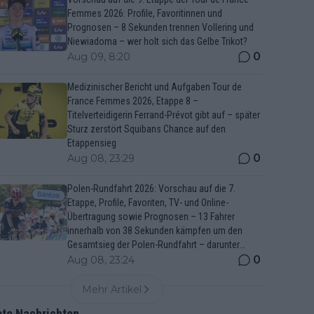
Femmes 2026: Profile, Favoritinnen und
Prognosen – 8 Sekunden trennen Vollering und
Niewiadoma – wer holt sich das Gelbe Trikot?
0
Aug 09, 8:20
Medizinischer Bericht und Aufgaben Tour de
France Femmes 2026, Etappe 8 –
Titelverteidigerin Ferrand-Prévot gibt auf – später
Sturz zerstört Squibans Chance auf den
Etappensieg
0
Aug 08, 23:29
Polen-Rundfahrt 2026: Vorschau auf die 7.
Etappe, Profile, Favoriten, TV- und Online-
Übertragung sowie Prognosen – 13 Fahrer
innerhalb von 38 Sekunden kämpfen um den
Gesamtsieg der Polen-Rundfahrt – darunter
Marco Brenner und Jan Christen
0
Aug 08, 23:24
Mehr Artikel
bte Nachrichten